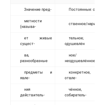
Значение пред-
Постоянные: соб-
метности
ственное/нарица-
(называ-
ет живые
тельное;
сущест-
одушевлён
ва,
ное/
разнообразные
неодушевлённое;
предметы и
конкретное,
явле-
отвле-
ния
чённое,
действитель-
собиратель-