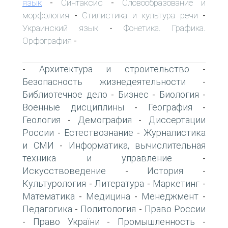
язык
Синтаксис
Словообразование и
-
-
морфология
Стилистика и культура речи
-
-
Украинский язык
Фонетика. Графика.
-
Орфография
-
Архитектура и строительство
-
-
Безопасность жизнедеятельности
-
Библиотечное дело
Бизнес
Биология
-
-
-
Военные дисциплины
География
-
-
Геология
Демография
Диссертации
-
-
России
Естествознание
Журналистика
-
-
и СМИ
Информатика, вычислительная
-
техника и управление
-
Искусствоведение
История
-
-
Культурология
Литература
Маркетинг
-
-
-
Математика
Медицина
Менеджмент
-
-
-
Педагогика
Политология
Право России
-
-
Право України
Промышленность
-
-
-