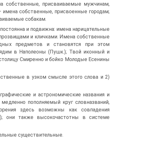
мена собственные, присваиваемые мужчинам,
. — имена собственные, присвоенные городам;
ваиваемые собакам.
постоянна и подвижна: имена нарицательные
 прозвищами и кличками. Имена собственные
одных предметов и становятся при этом
ядим в Наполеоны (Пушк.); Твой иконный и
в столицу Смиренно и бойко Молодые Есенины
бственные в узком смысле этого слова и 2)
графические и астрономические названия и
медленно пополняемый круг слов­названий,
орения здесь возможны как совпадения
ов); они также высокочастотны в системе
ательные существительные.