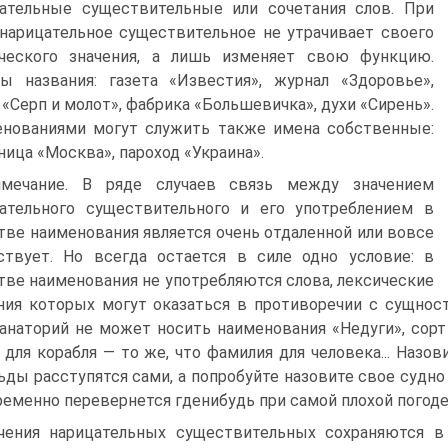
ательные существительные или сочетания слов. При
нарицательное существительное не утрачивает своего
ического значения, а лишь изменяет свою функцию.
ы названия: газета «Известия», журнал «Здоровье»,
 «Серп и молот», фабрика «Большевичка», духи «Сирень».
нованиями могут служить также имена собственные:
ница «Москва», пароход «Украина».
мечание. В ряде случаев связь между значением
ательного существительного и его употреблением в
тве наименования является очень отдаленной или вовсе
ствует. Но всегда остается в силе одно условие: в
тве наименования не употребляются слова, лексические
ния которых могут оказаться в противоречии с сущнос
санаторий не может носить наименования «Недуги», со
 для корабля — то же, что фамилия для человека... Назови
ьды расступятся сами, а попробуйте назовите свое судно 
ременно перевернется где­нибудь при самой плохой погоде»
чения нарицательных существительных сохраняются в