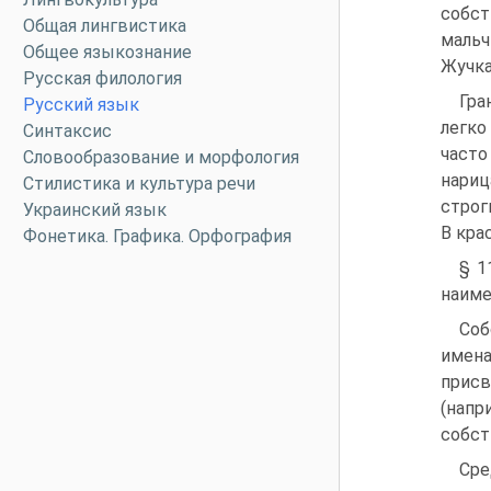
собст
Общая лингвистика
мальч
Общее языкознание
Жучка
Русская филология
Гра
Русский язык
легко
Синтаксис
част
Словообразование и морфология
нариц
Стилистика и культура речи
строг
Украинский язык
В кра
Фонетика. Графика. Орфография
§ 1
наиме
Соб
имена
прис
(напр
собст
Сре