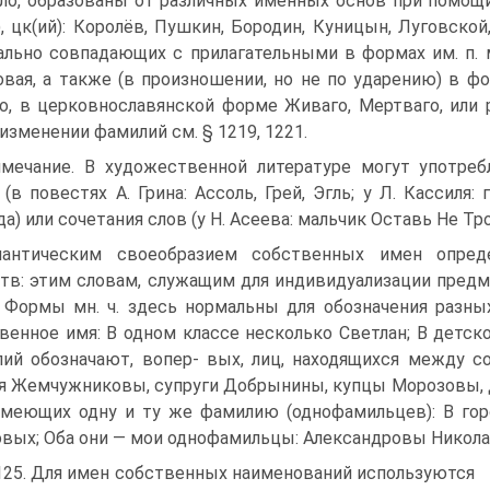
о, образованы от различных именных основ при помощи суф. ­
), ­цк(ий): Королёв, Пушкин, Бородин, Куницын, Луговско
льно совпадающих с прилагательными в формах им. п. му
вая, а также (в произношении, но не по ударению) в форма
о, в церковнославянской форме Живаго, Мертваго, или ро
изменении фамилий см. § 1219, 1221.
мечание. В художественной литературе могут употре
 (в повестях А. Грина: Ассоль, Грей, Эгль; у Л. Кассиля
да) или сочетания слов (у Н. Асеева: мальчик Оставь Не Тро
антическим своеобразием собственных имен опреде
тв: этим словам, служащим для индивидуализации предм
. Формы мн. ч. здесь нормальны для обозначения разн
венное имя: В одном классе несколько Светлан; В детск
ий обозначают, во­пер- вых, лиц, находящихся между 
я Жемчужниковы, супруги Добрынины, купцы Морозовы, д
имеющих одну и ту же фамилию (однофамильцев): В го
вых; Оба они — мои однофамильцы: Александровы Николаи 
125. Для имен собственных наименований используются