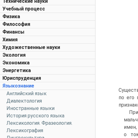
Технические науки
Учебный процесс
Физика
Философия
Финансы
Химия
Художественные науки
Экология
Экономика
Энергетика
Юриспруденция
Языкознание
Существ
Английский язык
по его 
Диалектология
признак
Иностранные языки
При
История русского языка
мальч
Лексикология. Фразеология.
имен,
Лексикография
о то
Лингвокультура