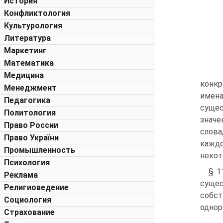
История
Конфликтология
Культурология
Литература
Маркетинг
Математика
Медицина
конкр
Менеджмент
имена
Педагогика
сущес
Политология
значе
Право России
слова
Право України
кажд
Промышленность
некот
Психология
§ 1
Реклама
сущес
Религиоведение
собс
Социология
однор
Страхование