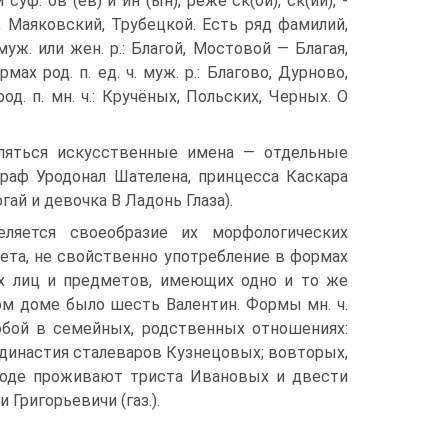
ов (­ёв) и ­ин (­ын), реже ­ск(ой), ­ск(ий), ­
й, Маяковский, Трубецкой. Есть ряд фамилий,
ж. или жен. р.: Благой, Мостовой — Благая,
х род. п. ед. ч. муж. р.: Благово, Дурново,
д. п. мн. ч.: Кручёных, Польских, Черных. О
бляться искусственные имена — отдельные
: граф Уродонал Шателена, принцесса Каскара
гай и девочка В Ладонь Глаза).
ляется своеобразие их морфологических
ета, не свойственно употребление в формах
ых лиц и предметов, имеющих одно и то же
ом доме было шесть Валентин. Формы мн. ч.
собой в семейных, родственных отношениях:
инастия сталеваров Кузнецовых; во­вторых,
роде проживают триста Ивановых и двести
Григорьевичи (газ.).