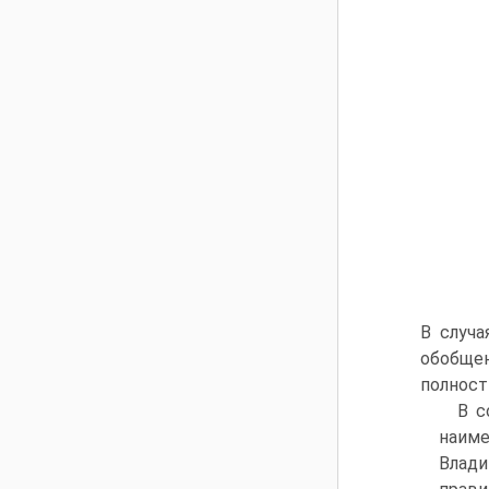
В случа
обобще
полност
В с
наим
Влади