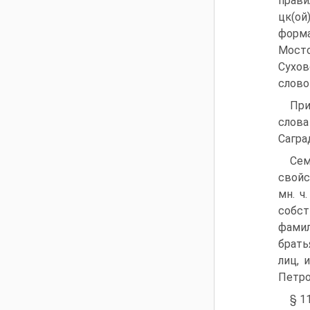
правил
цк(ой
форма
Мосто
Сухов
слово
При
слова
Сагра
Сем
свойс
мн. ч
собст
фамил
брать
лиц, 
Петро
§ 1