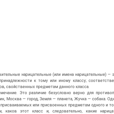
ительные нарицательные (или имена нарицательные) — 
принадлежности к тому или иному классу; соответств
ов, свойственных предметам данного класса.
мечание. Это различие безусловно верно для противо
ик, Москва — город, Земля — планета, Жучка — собака. 
 присваиваемых или присвоенных предметам одного и тог
м, каков этот класс и, следовательно, какие нари