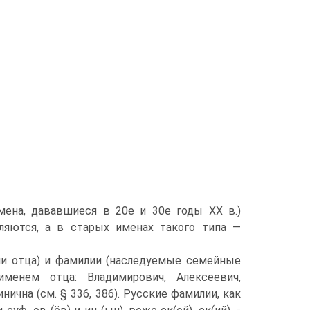
мена, дававшиеся в 20­е и 30­е годы XX в.)
ляются, а в старых именах такого типа —
ни отца) и фамилии (наследуемые семейные
менем отца: Владимирович, Алексеевич,
ична (см. § 336, 386). Русские фамилии, как