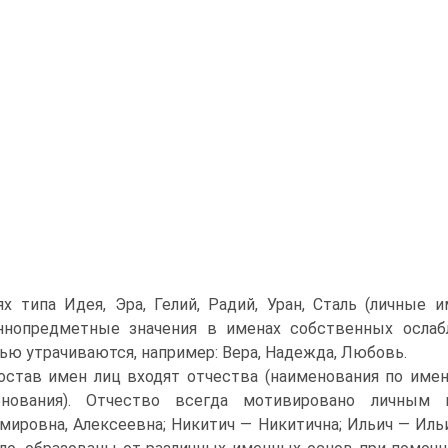
ях типа Идея, Эра, Гелий, Радий, Уран, Сталь (личные и
нно­предметные значения в именах собственных ослаб
ью утрачиваются, например: Вера, Надежда, Любовь.
остав имен лиц входят отчества (наименования по име
енования). Отчество всегда мотивировано личным и
мировна, Алексеевна; Никитич — Никитична; Ильич — Ильин