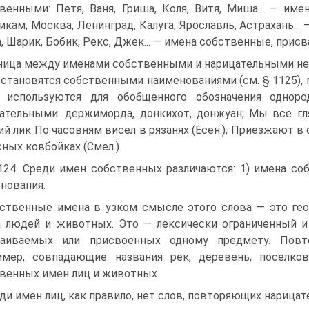
венными: Петя, Ваня, Гриша, Коля, Витя, Миша... — и
икам; Москва, Ленинград, Калуга, Ярославль, Астрахань..
, Шарик, Бобик, Рекс, Джек... — имена собственные, прис
ница между именами собственными и нарицательными не
 становятся собственными наименованиями (см. § 1125),
о используются для обобщенного обозначения однор
ательными: держиморда, донкихот, донжуан; Мы все гл
ий лик По часовням висел в рязанях (Есен.); Приезжают 
сных ковбойках (Смел.).
124. Среди имен собственных различаются: 1) имена со
нования.
ственные имена в узком смысле этого слова — это гео
 людей и животных. Это — лексически ограниченный и 
ваиваемых или присвоенных одному предмету. Повт
имер, совпадающие названия рек, деревень, поселк
венных имен лиц и животных.
ди имен лиц, как правило, нет слов, повторяющих нариц