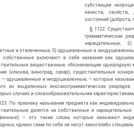
субстанции непроце
качеств, свойств, 
состояний (доброта, г
§ 1122. Существит
грамматические раз
нарицательные; 2
етные и отвлеченные; 5) одушевленные и неодушевленные
 собственные включают в себя названия как одушев
твительные вещественные, обозначающие однородную м
ние (клюква, виноград, сахар); существительные конк
, — одушевленные и неодушевленные, — которые называ
ого из выделенных лексико­грамматических разрядов
орых случаях и словообразовательными характеристикам
123. По признаку называния предмета как индивидуально
твительные делятся на собственные и нарицательные.
твенные) — это такие слова, которые называют инд
одных, однако сами по себе не несут какого­либо специальн