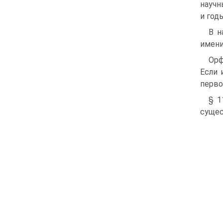
научн
и год
В н
имени
Орф
Если 
перво
§ 1
сущес