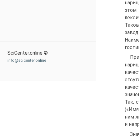
нариц
этом 
лекс
Таков
завод
Наиме
гости
SciCenter.online ©
При
info@scicenter.online
нариц
качес
отсут
качес
значе
Так, 
(«Имя
ним л
и неп
Зна