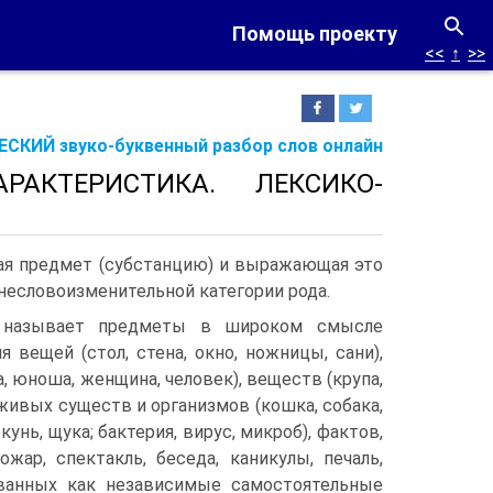
Помощь проекту
<<
↑
>>
СКИЙ звуко-буквенный разбор слов онлайн
АКТЕРИСТИКА. ЛЕКСИКО­
щая предмет (субстанцию) и выражающая это
 несловоизменительной категории рода.
е называет предметы в широком смысле
я вещей (стол, стена, окно, ножницы, сани),
а, юноша, женщина, человек), веществ (крупа,
, живых существ и организмов (кошка, собака,
окунь, щука; бактерия, вирус, микроб), фактов,
ожар, спектакль, беседа, каникулы, печаль,
званных как независимые самостоятельные