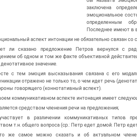
бы назвать эмоцион
заключена определ
эмоциональное состо
определенным обр
Последнее имеют в в
циональный аспект интонации не обязательно связан с
ет ли сказано предложение Петров вернулся с рад
ением об одном и том же факте объективной действител
 денотативное значение.
сте с тем эмоция высказывания связана с его модал
никации отражено не только то, о чем идет речь (денота
ороны говорящего (коннотативный аспект).
воем коммуникативном аспекте интонация имеет следующ
является средством членения речи на предложения;
участвует в различении коммуникативных типов пр
твом т.н. общего вопроса (ср.: Петр едет домой. Петр едет
то же самое можно сказать и об актуальном члене