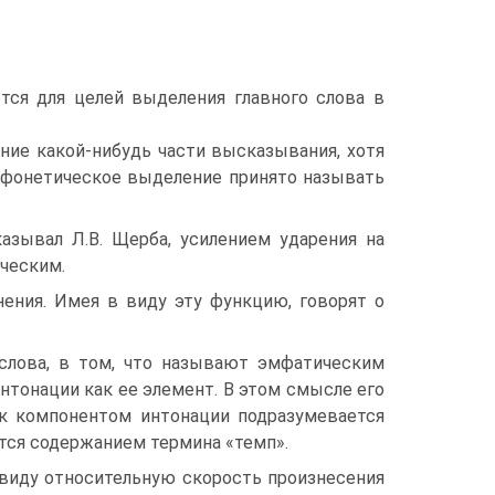
тся для целей выделения главного слова в
ние какой-нибудь части высказывания, хотя
к фонетическое выделение принято называть
казывал Л.В. Щерба, усилением ударения на
ическим.
нения. Имея в виду эту функцию, говорят о
слова, в том, что называют эмфатическим
интонации как ее элемент. В этом смысле его
к компонентом интонации подразумевается
ется содержанием термина «темп».
 виду относительную скорость произнесения