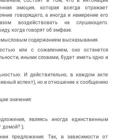
альным, состоит в том, что в интонации
енная эмоция, которая всегда отражает
яние говорящего, а иногда и намерение его
азом воздействовать на слушающего.
иду, когда говорят об эмфазе.
о смысловым содержанием высказывания.
остью или с сожалением, оно останется
ьности, иными словами, будет иметь одно и
ьностью. И действительно, в каждом акте
тивный аспект), но и отношение к сообщению
ие значения:
едложения, являясь иногда единственным
 домой? );
нии предложения. Так, в зависимости от