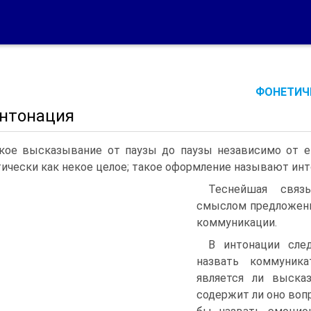
ФОНЕТИЧЕ
Интонация
кое высказывание от паузы до паузы независимо от 
ически как некое целое; такое оформление называют ин
Теснейшая связ
смыслом предложени
коммуникации.
В интонации сле
назвать коммуника
является ли выска
содержит ли оно вопр