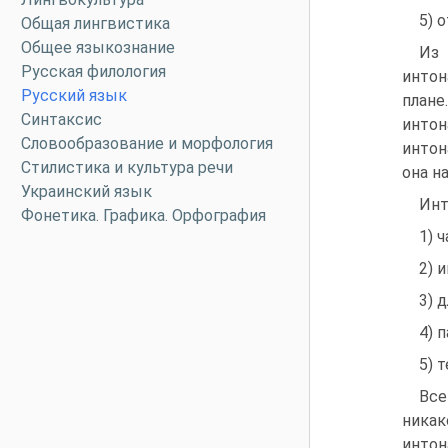
5) 
Общая лингвистика
Общее языкознание
Из
Русская филология
интон
Русский язык
плане
Синтаксис
инто
Словообразование и морфология
интон
Стилистика и культура речи
она н
Украинский язык
Инт
Фонетика. Графика. Орфография
1) 
2) 
3) 
4) 
5) 
Все
никак
интон