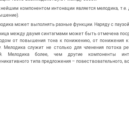
нейшим компонентом интонации является мелодика, т.е. 
ышение).
одика может выполнять разные функции. Наряду с паузой
ница между двумя синтагмами может быть отмечена пос
одом от повышения тона к понижению, от понижения к
у. Мелодика служит не столько для членения потока р
ей. Мелодика более, чем другие компоненты ин
никативного типа предложения – повествовательного, во