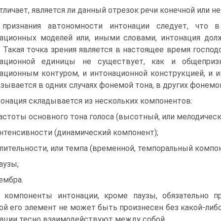
отличает, является ли данный отрезок речи конечной или н
 признания автономности интонации следует, что 
ационных моделей или, иными словами, интонация дол
. Такая точка зрения является в настоящее время госпо
национной единицы не существует, как и общеприз
ационным контуром, и интонационной конструкцией, и 
азывается в одних случаях фонемой тона, в других фонем
онация складывается из нескольких компонентов:
частоты основного тона голоса (высотный, или мелодическ
интенсивности (динамический компонент);
длительности, или темпа (временной, темпоральный компон
паузы;
тембра.
 компоненты интонации, кроме паузы, обязательно п
ой его элемент не может быть произнесен без какой-либо
ации тесно взаимодействуют между собой.