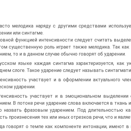
асто мелодика наряду с другими средствами используе
ении или синтагме.
овной функцией интенсивности следует считать выделе
том существенную роль играет также мелодика. Так ка
нием, то и в данном случае обычно говорят об ударении.
усском языке каждая синтагма характеризуется, как у
днем слоге. Такое ударение следует называть синтагмат
енсивность участвует и в оформлении актуального чле
еском ударении.
тенсивность участвует и в эмоциональном выделении 
нием. В потоке речи ударение слова включается в ткань 
 назвать фразовым ударением. Под длительностью ка
сть произнесения тех или иных отрезков речи, что и явля
да говорят о темпе как компоненте интонации, имеют в