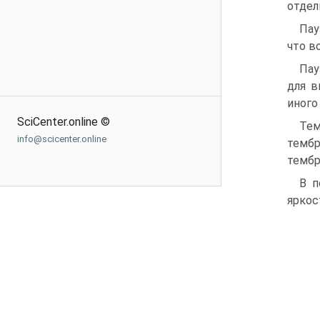
отдел
Пау
что в
Пау
для в
иного
SciCenter.online ©
Тем
info@scicenter.online
тембр
тембр
В п
яркос