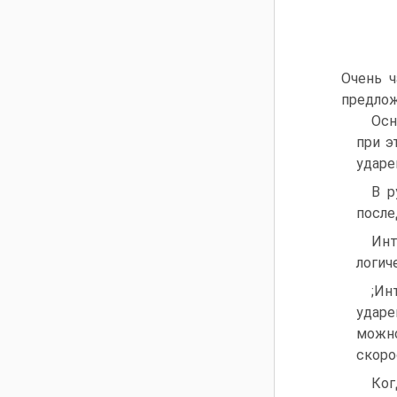
Очень ч
предлож
Осн
при э
ударе
В р
после
Инт
логич
;Ин
ударе
можно
скоро
Ког