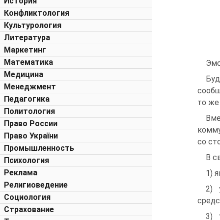
История
Конфликтология
Культурология
Литература
Маркетинг
Математика
Эмо
Медицина
Буд
Менеджмент
сообщ
Педагогика
то же
Политология
Вме
Право России
комму
Право України
со ст
Промышленность
В с
Психология
Реклама
1) 
Религиоведение
2) 
Социология
средс
Страхование
3) 