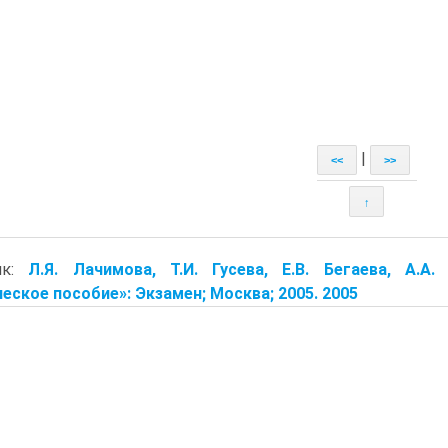
|
<<
>>
↑
ик:
Л.Я. Лачимова, Т.И. Гусева, Е.В. Бегаева, А.А
еское пособие»: Экзамен; Москва; 2005. 2005