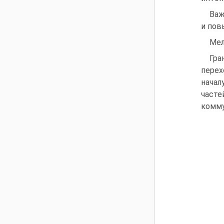
Важ
и пов
Мел
Гра
перех
начал
част
комму