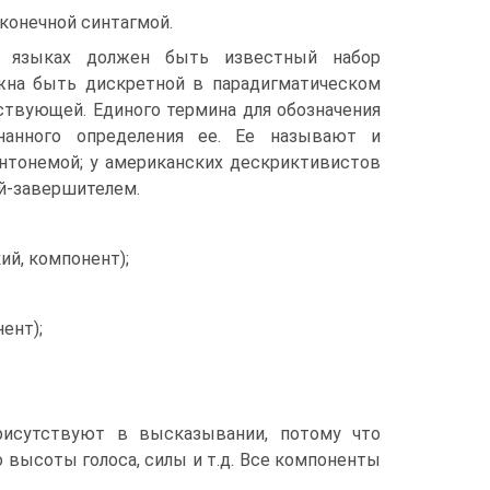
еконечной синтагмой.
в языках должен быть известный набор
жна быть дискретной в парадигматическом
дствующей. Единого термина для обозначения
нанного определения ее. Ее называют и
интонемой; у американских дескриктивистов
ой-завершителем.
ий, компонент);
ент);
рисутствуют в высказывании, потому что
 высоты голоса, силы и т.д. Все компоненты