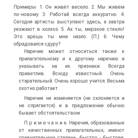
Примеры: 1. Он живёт весело. 2. Мы живём
по-новому. 3. Работай всегда аккуратно. 4.
Сегодня артисты выступают здесь, а завтра
уезжают в колхоз. 5. Ах ты, мерзкое стекло!
Это врёшь ты мне назло. (П.) 6. Чему
обрадовался сдуру?
Наречие может относиться также к
прилагательному и к другому наречию и
указывать на их признаки: Всегда
приветлив. Всюду известный. Очень
старательный. Очень хорошо учится. Весьма
охотно работает.
Наречие не изменяется (не склоняется и
не спрягается) и в предложении обычно
бывает обстоятельством.
П р и м е ч а н и е. Наречия, образованные
от качественных прилагательных, имеют
сравнительную степень: быстро - быстрее,