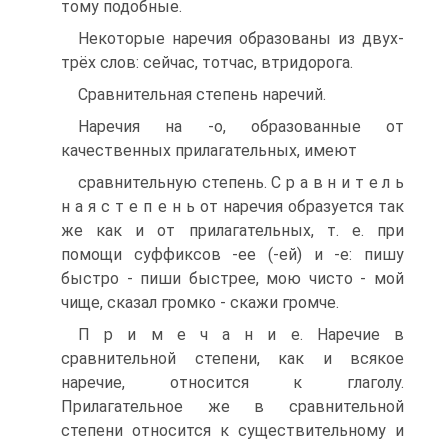
тому подобные.
Некоторые наречия образованы из двух-
трёх слов: сейчас, тотчас, втридорога.
Сравнительная степень наречий.
Наречия на -о, образованные от
качественных прилагательных, имеют
сравнительную степень. С р а в н и т е л ь
н а я с т е п е н ь от наречия образуется так
же как и от прилагательных, т. е. при
помощи суффиксов -ее (-ей) и -е: пишу
быстро - пиши быстрее, мою чисто - мой
чище, сказал громко - скажи громче.
П р и м е ч а н и е. Наречие в
сравнительной степени, как и всякое
наречие, относится к глаголу.
Прилагательное же в сравнительной
степени относится к существительному и