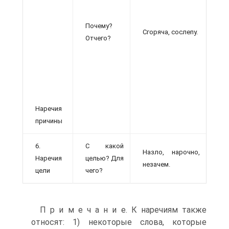
Почему?
Сгоряча, сослепу.
Отчего?
Наречия
причины
6.
С какой
Назло, нарочно,
Наречия
целью? Для
незачем.
цели
чего?
П р и м е ч а н и е. К наречиям также
относят: 1) некоторые слова, которые