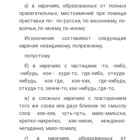
а) в наречиях, образованных от полных
прилагательных, местоимений при помощи
приставки по-: по-русски, по-весеннему, по-
волчьи, по-моему, по-иному.
Исключения составляют следующие
наречия: невидимому, попрежнему,
попустому.
б) в наречиях с частицами -то, -либо,
-нибудь, кое-: куда-то, где-либо, откуда-
нибудь, кое-где, кое-как, где-нибудь,
откуда-то, зачем-то, как-нибудь, где-то;
в) в сложных наречиях с повторением
того же слова или двух близких по смыслу
слов: еле-еле, чуть-чуть, мало-мальски,
крепко-накрепко, как-никак, нежданно-
негаданно, мало-помалу;
г) в наречиях, образованных от