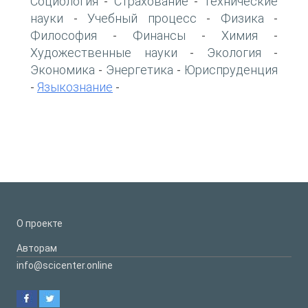
Социология
Страхование
Технические
-
-
науки
Учебный процесс
Физика
-
-
-
Философия
Финансы
Химия
-
-
-
Художественные науки
Экология
-
-
Экономика
Энергетика
Юриспруденция
-
-
Языкознание
-
-
О проекте
Авторам
info@scicenter.online