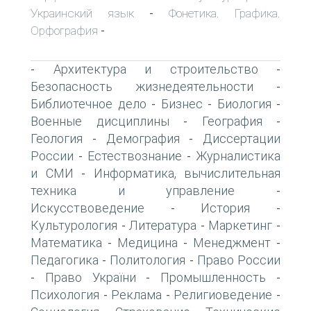
Украинский язык
Фонетика. Графика.
-
Орфография
-
Архитектура и строительство
-
-
Безопасность жизнедеятельности
-
Библиотечное дело
Бизнес
Биология
-
-
-
Военные дисциплины
География
-
-
Геология
Демография
Диссертации
-
-
России
Естествознание
Журналистика
-
-
и СМИ
Информатика, вычислительная
-
техника и управление
-
Искусствоведение
История
-
-
Культурология
Литература
Маркетинг
-
-
-
Математика
Медицина
Менеджмент
-
-
-
Педагогика
Политология
Право России
-
-
Право України
Промышленность
-
-
-
Психология
Реклама
Религиоведение
-
-
-