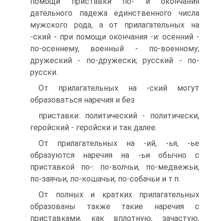
помощи приставки по- и окончания
дательного падежа единственного числа
мужского рода, а от прилагательных на
-ский - при помощи окончания -и: осенний -
по-осеннему, военный - по-военному;
дружеский - по-дружески; русский - по-
русски.
От прилагательных на -ский могут
образоваться наречия и без
приставки: политический - политически,
геройский - геройски и так далее.
От прилагательных на -ий, -ья, -ье
образуются наречия на -ьи обычно с
приставкой по-: по-волчьи, по-медвежьи,
по-заячьи, по-кошачьи, по-собачьи и т.п.
От полных и кратких прилагательных
образованы также такие наречия с
приставками, как вплотную, зачастую,