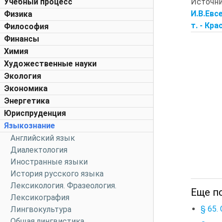
Источн
Учебный процесс
И.В.Евс
Физика
т. - Кра
Философия
Финансы
Химия
Художественные науки
Экология
Экономика
Энергетика
Юриспруденция
Языкознание
Английский язык
Диалектология
Иностранные языки
История русского языка
Лексикология. Фразеология.
Еще п
Лексикография
§ 65.
Лингвокультура
Общая лингвистика