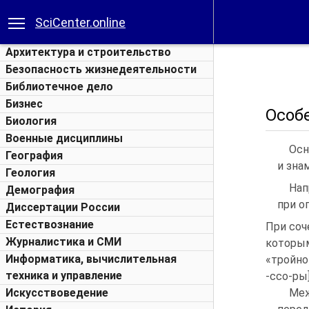
SciCenter.online
Архитектура и строительство
Безопасность жизнедеятельности
Библиотечное дело
Бизнес
Особ
Биология
Военные дисциплины
Осн
География
и зна
Геология
Нап
Демография
при о
Диссертации России
Естествознание
При соч
Журналистика и СМИ
которы
Информатика, вычислительная
«тройно
техника и управление
-ссо-ры]
Искусствоведение
Меж