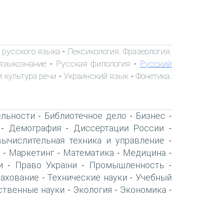
 русского языка
Лексикология. Фразеология.
-
языкознание
Русская филология
Русский
-
-
 культура речи
Украинский язык
Фонетика.
-
-
ельности
Библиотечное дело
Бизнес
-
-
-
Демография
Диссертации России
-
-
-
вычислительная техника и управление
-
Маркетинг
Математика
Медицина
-
-
-
-
и
Право України
Промышленность
-
-
-
рахование
Технические науки
Учебный
-
-
ственные науки
Экология
Экономика
-
-
-