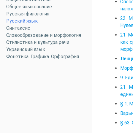
Спос
Общее языкознание
нало
Русская филология
22. 
Русский язык
Нуле
Синтаксис
21. 
Словообразование и морфология
как с
Стилистика и культура речи
морфе
Украинский язык
Фонетика. Графика. Орфография
Лекци
Морф
9. Е
21. 
един
§ 1. 
Варьи
§ 63.