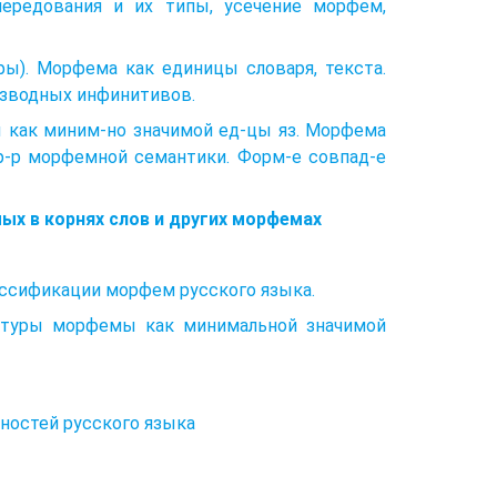
ередования и их типы, усечение морфем,
ы). Морфема как единицы словаря, текста.
изводных инфинитивов.
ы как миним-но значимой ед-цы яз. Морфема
хар-р морфемной семантики. Форм-е совпад-е
ых в корнях слов и других морфемах
ссификации морфем русского языка.
уктуры морфемы как минимальной значимой
ностей русского языка