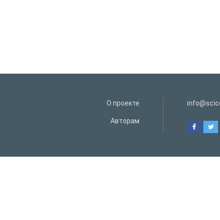
О проекте
info@scice
Авторам