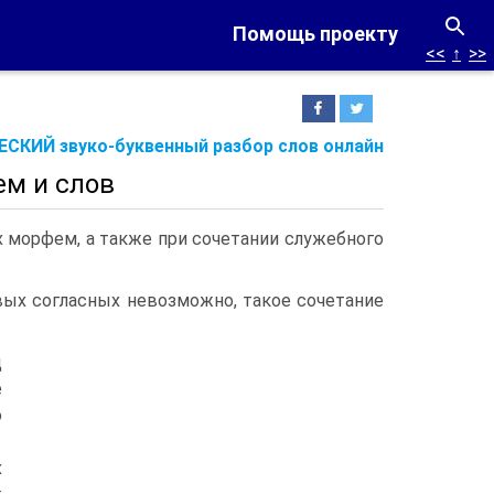
Помощь проекту
<<
↑
>>
СКИЙ звуко-буквенный разбор слов онлайн
ем и слов
 морфем, а также при сочетании служебного
вых согласных невозможно, такое сочетание
д
е
э
х