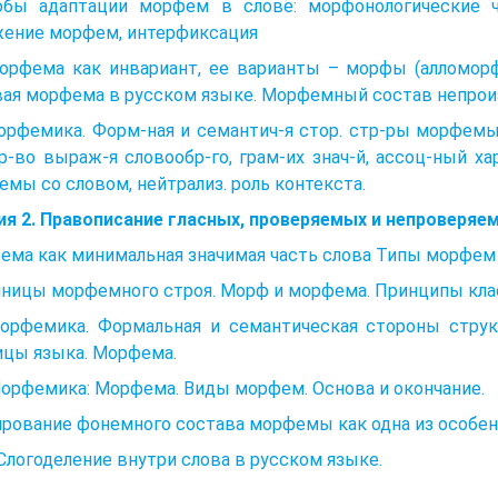
обы адаптации морфем в слове: морфонологические ч
жение морфем, интерфиксация
Морфема как инвариант, ее варианты – морфы (алломорф
вая морфема в русском языке. Морфемный состав непро
Морфемика. Форм-ная и семантич-я стор. стр-ры морфем
р-во выраж-я словообр-го, грам-их знач-й, ассоц-ный 
мы со словом, нейтрализ. роль контекста.
я 2. Правописание гласных, проверяемых и непроверяем
ема как минимальная значимая часть слова Типы морфем
диницы морфемного строя. Морф и морфема. Принципы кла
Морфемика. Формальная и семантическая стороны стр
ицы языка. Морфема.
Морфемика: Морфема. Виды морфем. Основа и окончание.
рование фонемного состава морфемы как одна из особен
 Слогоделение внутри слова в русском языке.