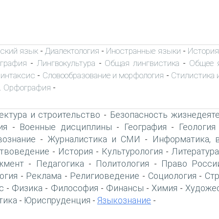
ский язык
Диалектология
Иностранные языки
История
-
-
-
ография
Лингвокультура
Общая лингвистика
Общее 
-
-
-
интаксис
Словообразование и морфология
Стилистика и
-
-
. Орфография
-
ектура и строительство
Безопасность жизнедеят
-
ия
Военные дисциплины
География
Геология
-
-
-
вознание
Журналистика и СМИ
Информатика, 
-
-
твоведение
История
Культурология
Литература
-
-
-
жмент
Педагогика
Политология
Право Росси
-
-
-
огия
Реклама
Религиоведение
Социология
Ст
-
-
-
-
с
Физика
Философия
Финансы
Химия
Художе
-
-
-
-
-
тика
Юриспруденция
Языкознание
-
-
-