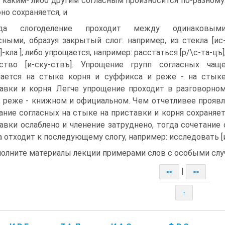
 каким- либо другим согласным произносится по-разному
оно сохраняется, и
гда слогоделение проходит между одинаковым
сными, образуя закрытый слог: например, из стекла [ис
1]-кла ]; либо упрощается, например: расстаться [р/\с-та-цъ]
ство [и-ску-ствъ]. Упрощение групп согласных чащ
ается на стыке корня и суффикса и реже - на стык
авки и корня. Легче упрощение проходит в разговорно
, реже - книжном и официальном. Чем отчетливее проявл
ание согласных на стыке на приставки и корня сохраняет
авки ослаблено и членение затруднено, тогда сочетание
а отходит к последующему слогу, например: исследовать [ис-
олните материалы лекции примерами слов с особыми случа
|
<<
>>
↑