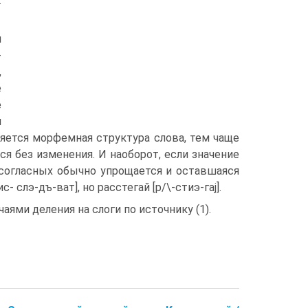
:
и
-
,
е
е
м
яется морфемная структура слова, тем чаще
ся без изменения. И наоборот, если значение
 согласных обычно упрощается и оставшаяся
 слэ-дъ-ват], но расстегай [р/\-стиэ-гаj].
ями деления на слоги по источнику (1).