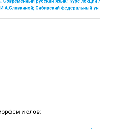
ва. Современный русский язык: Курс лекций /
д. И.А.Славкиной; Сибирский федеральный ун-
морфем и слов: