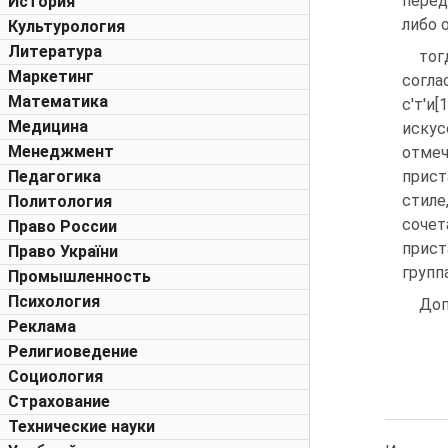
перед
История
либо 
Культурология
Литература
то
Маркетинг
согла
Математика
с'т'и[
Медицина
искус
Менеджмент
отмеч
Педагогика
прист
стиле
Политология
сочет
Право России
прист
Право України
групп
Промышленность
Психология
Доп
Реклама
Религиоведение
Социология
Страхование
Технические науки