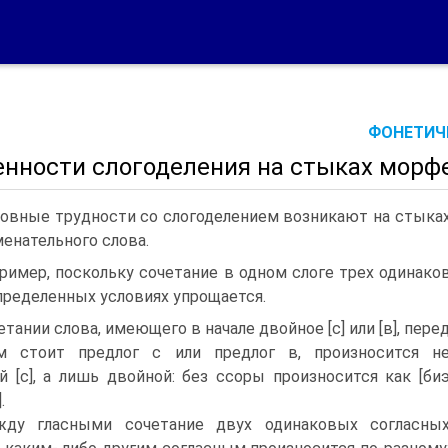
ФОНЕТИЧЕ
енности слогоделения на стыках морф
овные трудности со слогоделением возникают на стыках
менательного слова.
ример, поскольку сочетание в одном слоге трех одинако
пределенных условиях упрощается.
етании слова, имеющего в начале двойное [с] или [в], пере
м стоит предлог с или предлог в, произносится н
й [с], а лишь двойной: без ссоры произносится как [би
.
ду гласными сочетание двух одинаковых согласны