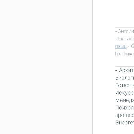
Англий
-
Лексик
язык
С
-
Графика
Архит
-
Биолог
Естест
Искусс
Менед
Психол
процес
Энерге