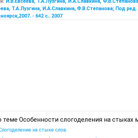
ик:
И.В.Евсеева, Т.А.Лузгина, И.А.Славкина, Ф.В.Степано
еева, Т.А.Лузгина, И.А.Славкина, Ф.В.Степанова; Под ре
сноярск,2007. - 642 с.. 2007
о теме Особенности слогоделения на стыках 
 Слогоделение на стыке слов.