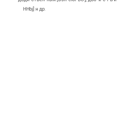
HHbj] н др.