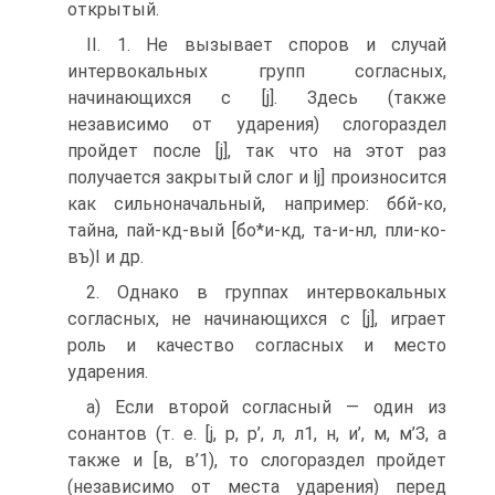
открытый.
II. 1. Не вызывает споров и случай
интервокальных групп согласных,
начинающихся с [j]. Здесь (также
независимо от ударения) слогораздел
пройдет после [j], так что на этот раз
получается закрытый слог и lj] произносится
как сильноначальный, например: ббй-ко,
тайна, пай-кд-вый [бо*и-кд, та-и-нл, пли-ко-
въ)І и др.
2. Однако в группах интервокальных
согласных, не начинающихся с [j], играет
роль и качество согласных и место
ударения.
а) Если второй согласный — один из
сонантов (т. е. [j, р, р’, л, л1, н, и’, м, м’З, а
также и [в, в’1), то слогораздел пройдет
(независимо от места ударения) перед