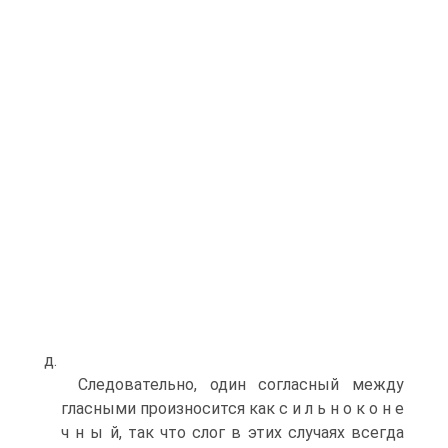
д.
Следовательно, один согласный между
гласными произносится как с и л ь н о к о н е
ч н ы й, так что слог в этих случаях всегда