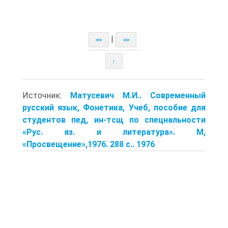
|
<<
>>
↑
Источник:
Матусевич М.И.. Современный
русский язык, Фонетика, Учеб, пособие для
студентов пед, ин-тсщ по спецнальности
«Рус. яз. и литература». М,
«Просвещение»,1976. 288 с.. 1976