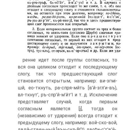
ренне идет после группы согласных, то
вся она целиком отходит к последующему
слогу, так что предшествующий слог
становится открытым, например: ви-згмі-
шй, ео-ткнуть, ра-спря-мйть [в’й-згл’и-въ),
вл-ткнут’, ръ-спр’й-м’йт’І и т. д. Исключение
представляет случай, когда первым
согласным является [j], тогда он
(независимо от ударения) всегда отходит к
предыдущему слогу, например: вой-ско-вой,
двдй-ствен-ный [вън-скл-BO'j, дво*и-с’т'в’й-