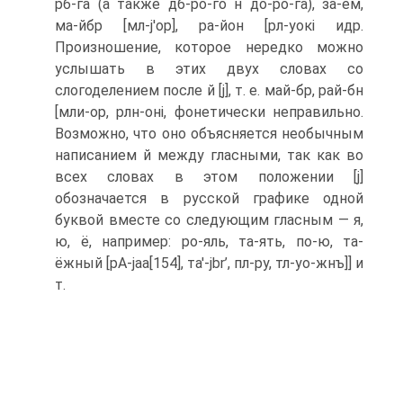
рб-га (а также дб-ро-го н до-ро-га), за-ём,
ма-йбр [мл-j'op], ра-йон [рл-уокі идр.
Произношение, которое нередко можно
услышать в этих двух словах со
слогоделением после й [j], т. е. май-бр, рай-бн
[мли-ор, рлн-оні, фонетически неправильно.
Возможно, что оно объясняется необычным
написанием й между гласными, так как во
всех словах в этом положении [j]
обозначается в русской графике одной
буквой вместе со следующим гласным — я,
ю, ё, например: ро-яль, та-ять, по-ю, та-
ёжный [pA-jaa[154], та'-jbr’, пл-ру, тл-уо-жнъ]] и
т.