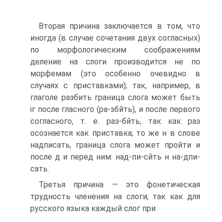
Вторая причина заключается в том, что
иногда (в случае сочетания двух согласных)
по морфологическим соображениям
деление на слоги производится не по
морфемам (это особенно очевидно в
случаях с приставками); так, например, в
глаголе разбить граница слога может быть
іг после гласного (ра-збйть), и после первого
согласного, т. е. раз-бйть, так как раз
осознается как приставка; то же н в слове
надписать, граница слога может пройти и
после д и перед ним: над-пи-сйть н на-дпи-
сать.
Третья причина — это фонетическая
трудность членения на слоги, так как для
русского языка каждый слог при