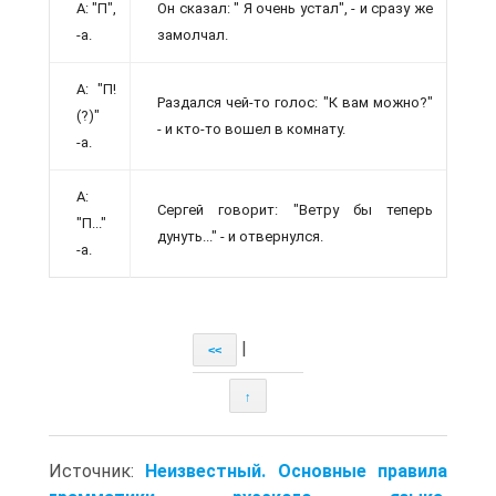
А: "П",
Он сказал: " Я очень устал", - и сразу же
-а.
замолчал.
А: "П!
Раздался чей-то голос: "К вам можно?"
(?)"
- и кто-то вошел в комнату.
-а.
А:
Сергей говорит: "Ветру бы теперь
"П..."
дунуть..." - и отвернулся.
-а.
|
<<
↑
Источник:
Неизвестный. Основные правила