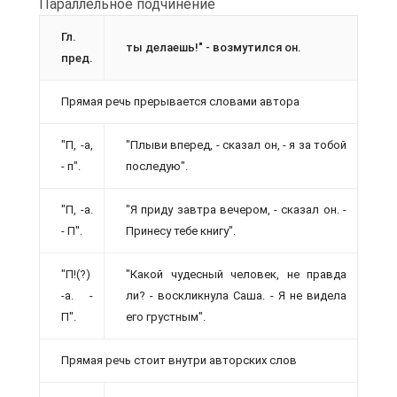
Параллельное подчинение
Гл.
ты делаешь!" - возмутился он.
пред.
Прямая речь прерывается словами автора
"П, -а,
"Плыви вперед, - сказал он, - я за тобой
- п".
последую".
"П, -а.
"Я приду завтра вечером, - сказал он. -
- П".
Принесу тебе книгу".
"П!(?)
"Какой чудесный человек, не правда
-а. -
ли? - воскликнула Саша. - Я не видела
П".
его грустным".
Прямая речь стоит внутри авторских слов