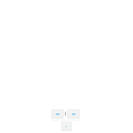
|
<<
>>
↑