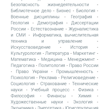
Безопасность жизнедеятельности
-
Библиотечное дело
Бизнес
Биология
-
-
-
Военные дисциплины
География
-
-
Геология
Демография
Диссертации
-
-
России
Естествознание
Журналистика
-
-
и СМИ
Информатика, вычислительная
-
техника и управление
-
Искусствоведение
История
-
-
Культурология
Литература
Маркетинг
-
-
-
Математика
Медицина
Менеджмент
-
-
-
Педагогика
Политология
Право России
-
-
Право України
Промышленность
-
-
-
Психология
Реклама
Религиоведение
-
-
-
Социология
Страхование
Технические
-
-
науки
Учебный процесс
Физика
-
-
-
Философия
Финансы
Химия
-
-
-
Художественные науки
Экология
-
-
Экономика
Энергетика
Юриспруденция
-
-