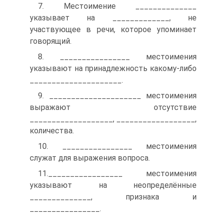
7. Местоимение ______________
указывает на _____________, не
участвующее в речи, которое упоминает
говорящий.
8. ________________ местоимения
указывают на принадлежность какому-либо
_____________________.
9. _____________________ местоимения
выражают отсутствие
___________________, __________________,
количества.
10. ________________ местоимения
служат для выражения вопроса.
11._________________ местоимения
указывают на неопределённые
______________, признака и
________________.