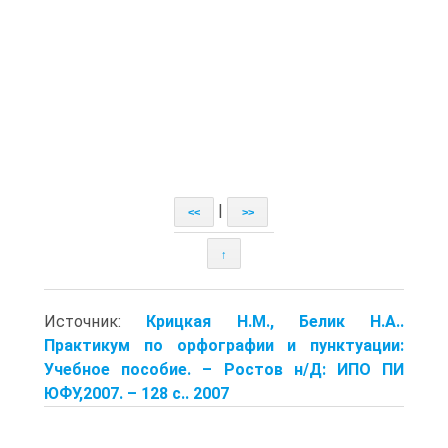
|
<<
>>
↑
Источник:
Крицкая Н.М., Белик Н.А..
Практикум по орфографии и пунктуации:
Учебное пособие. – Ростов н/Д: ИПО ПИ
ЮФУ,2007. – 128 с.. 2007