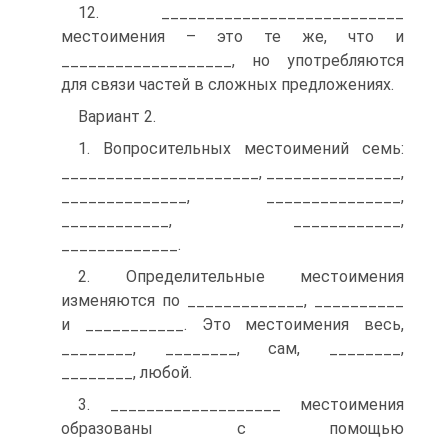
12. ___________________________
местоимения – это те же, что и
___________________, но употребляются
для связи частей в сложных предложениях.
Вариант 2.
1. Вопросительных местоимений семь:
______________________, _______________,
______________, _______________,
____________, ____________,
_____________.
2. Определительные местоимения
изменяются по _____________, __________
и ___________. Это местоимения весь,
________, ________, сам, ________,
________, любой.
3. ___________________ местоимения
образованы с помощью