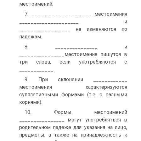
местоимений.
7. _____________________ местоимения
_____________________ и
__________________ не изменяются по
падежам.
8. _______________ и
________________местоимения пишутся в
три слова, если употребляются с
____________.
9. При склонении ____________
местоимения характеризуются
супплетивными формами (т.е. с разными
корнями).
10. Формы местоимений
________________ могут употребляться в
родительном падеже для указания на лицо,
предметы, а также на принадлежность к