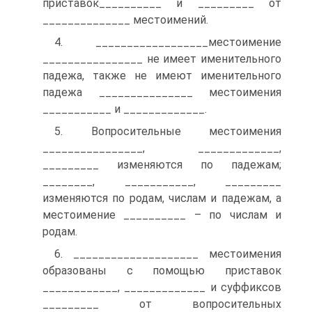
приставок__________ и _________ от
______________ местоимений.
4. __________________местоимение
________________ не имеет именительного
падежа, также не имеют именительного
падежа _______________ местоимения
___________ и _____________.
5. Вопросительные местоимения
________________, _____________,
_________ изменяются по падежам;
________, ___________, _________
изменяются по родам, числам и падежам, а
местоимение __________ – по числам и
родам.
6. ____________________ местоимения
образованы с помощью приставок
____________, _____________ и суффиксов
_________ от вопросительных