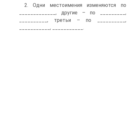
2. Одни местоимения изменяются по
_____________, другие – по _________,
__________, третьи – по __________,
___________, ___________.