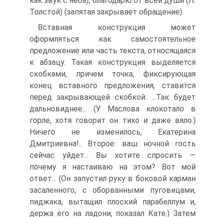
как звук с неба), благодарю от всей души (Л.
Толстой) (запятая закрывает обращение).
Вставная конструкция может
оформляться как самостоятельное
предложение или часть текста, относящаяся
к абзацу. Такая конструкция выделяется
скобками, причем точка, фиксирующая
конец вставного предложения, ставится
перед закрывающей скобкой: ...Так будет
дальновиднее... (У Маслова клокотало в
горле, хотя говорит он тихо и даже вяло.)
Ничего не изменилось, Екатерина
Дмитриевна!.. Второе: ваш ночной гость
сейчас уйдет... Вы хотите спросить —
почему я настаиваю на этом? Вот мой
ответ... (Он запустил руку в боковой карман
засаленного, с оборванными пуговицами,
пиджака, вытащил плоский парабеллум и,
держа его на ладони, показал Кате.) Затем