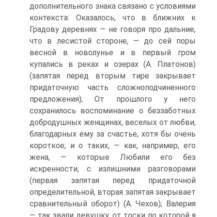
дополнительного знака связано с условиями
контекста: Оказалось, что в ближних к
Градову деревнях — не говоря про дальние,
что в лесистой стороне, — до сей поры
весной в новолунье и в первый гром
купались в реках и озерах (А. Платонов)
(запятая перед вторым тире закрывает
придаточную часть сложноподчиненного
предложения); От прошлого у него
сохранилось воспоминание о беззаботных
добродушных женщинах, веселых от любви,
благодарных ему за счастье, хотя бы очень
короткое; и о таких, — как, например, его
жена, — которые Любили его без
искренности, с излишними разговорами
(первая запятая перед придаточной
определительной, вторая запятая закрывает
сравнительный оборот) (А. Чехов); Валерия
— так звали девушку, от тоски по которой я