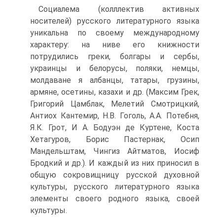
Социалема (колллектив активных
носителей) русского литературного языка
уникальна по своему международному
характеру: на ниве его книжности
потрудились греки, болгары и сербы,
украинцы и белорусы, поляки, немцы,
молдаване я албанцы, татары, грузины,
армяне, осетины, казахи и др. (Максим Грек,
Григорий Цамблак, Мелетий Смотрицкий,
Антиох Кантемир, Н.В. Гоголь, А.А. Потебня,
Я.К. Грот, И А. Бодуэн де Куртене, Коста
Хетагуров, Борис Пастернак, Осип
Мандельштам, Чингиз Айтматов, Иосиф
Бродкий и др.). И каждый из них приносил в
общую сокровищницу русской духовной
культуры, русского литературного языка
элементы своего родного языка, своей
культуры.