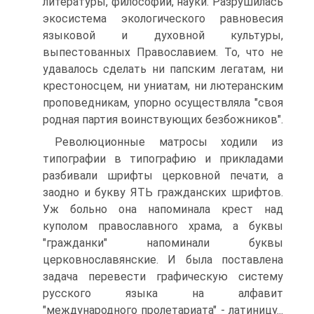
литературы, философии, науки. Разрушилась
экосистема экологического равновесия
языковой и духовной культуры,
выпестованных Православием. То, что не
удавалось сделать ни папским легатам, ни
крестоносцем, ни униатам, ни лютеранским
проповедникам, упорно осуществляла "своя
родная партия воинствующих безбожников".
Революционные матросы ходили из
типографии в типографию и прикладами
разбивали шрифты церковной печати, а
заодно и букву ЯТЬ гражданских шрифтов.
Уж больно она напоминала крест над
куполом православного храма, а буквы
"гражданки" напоминали буквы
церковнославянские. И была поставлена
задача перевести графическую систему
русского языка на алфавит
"международного пролетариата" - латиницу...