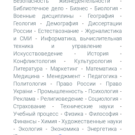
Безопасность жизнедеятельности
-
Библиотечное дело
Бизнес
Биология
-
-
-
Военные дисциплины
География
-
-
Геология
Демография
Диссертации
-
-
России
Естествознание
Журналистика
-
-
и СМИ
Информатика, вычислительная
-
техника и управление
-
Искусствоведение
История
-
-
Конфликтология
Культурология
-
-
Литература
Маркетинг
Математика
-
-
-
Медицина
Менеджмент
Педагогика
-
-
-
Политология
Право России
Право
-
-
України
Промышленность
Психология
-
-
-
Реклама
Религиоведение
Социология
-
-
-
Страхование
Технические науки
-
-
Учебный процесс
Физика
Философия
-
-
-
Финансы
Химия
Художественные науки
-
-
Экология
Экономика
Энергетика
-
-
-
-