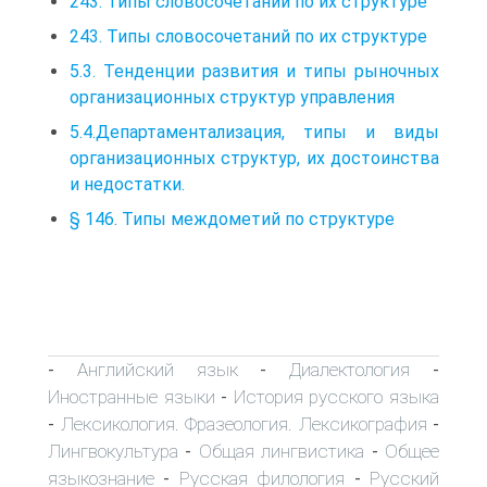
243. Типы словосочетаний по их структуре
243. Типы словосочетаний по их структуре
5.3. Тенденции развития и типы рыночных
организационных структур управления
5.4.Департаментализация, типы и виды
организационных структур, их достоинства
и недостатки.
§ 146. Типы междометий по структуре
Английский язык
Диалектология
-
-
-
Иностранные языки
История русского языка
-
Лексикология. Фразеология. Лексикография
-
-
Лингвокультура
Общая лингвистика
Общее
-
-
языкознание
Русская филология
Русский
-
-