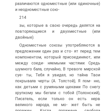
различаются одноместные (или одиночные)
и неодноместные сою-
214
зы, которые в свою очередь делятся на
повторяющиеся и двухместные (или
двойные).
Одноместные союзы употребляются в
предложении один раз и сто- ят перед тем
компонентом, который присоединяют, или
между соеди- няемыми частями: Средь
шумного бала, случайно, В тревоге мирской
суе- ты, Тебя я увидел, но тайна Твои
покрывала черты (А. Толстой); Я пом- ню,
как детьми с румяными щеками По снегу
хрупкому мы бегали с тобой (Полонский),
Писатель, если только он есть нерв
великого народа, не мо- жет быть не
поражен, Когда поражена свобода