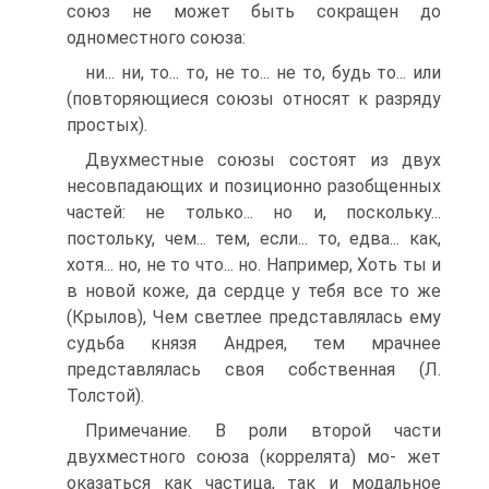
союз не может быть сокращен до
одноместного союза:
ни... ни, то... то, не то... не то, будь то... или
(повторяющиеся союзы относят к разряду
простых).
Двухместные союзы состоят из двух
несовпадающих и позиционно разобщенных
частей: не только... но и, поскольку...
постольку, чем... тем, если... то, едва... как,
хотя... но, не то что... но. Например, Хоть ты и
в новой коже, да сердце у тебя все то же
(Крылов), Чем светлее представлялась ему
судьба князя Андрея, тем мрачнее
представлялась своя собственная (Л.
Толстой).
Примечание. В роли второй части
двухместного союза (коррелята) мо- жет
оказаться как частица, так и модальное