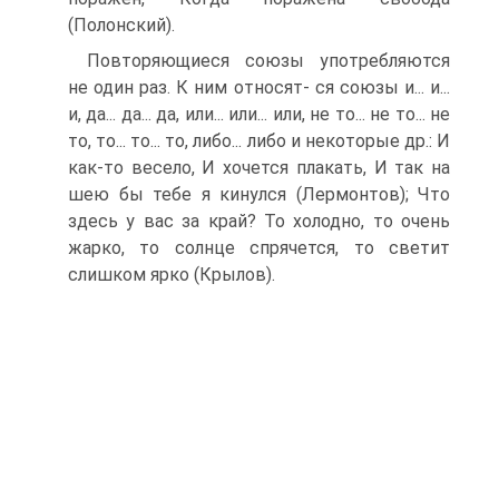
(Полонский).
Повторяющиеся союзы употребляются
не один раз. К ним относят- ся союзы и... и...
и, да... да... да, или... или... или, не то... не то... не
то, то... то... то, либо... либо и некоторые др.: И
как-то весело, И хочется плакать, И так на
шею бы тебе я кинулся (Лермонтов); Что
здесь у вас за край? То холодно, то очень
жарко, то солнце спрячется, то светит
слишком ярко (Крылов).