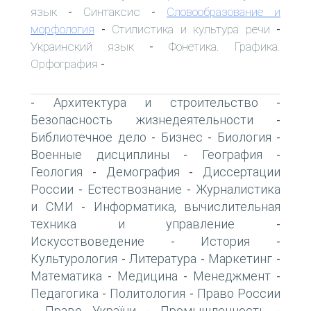
язык
Синтаксис
Словообразование и
-
-
морфология
Стилистика и культура речи
-
-
Украинский язык
Фонетика. Графика.
-
Орфография
-
Архитектура и строительство
-
-
Безопасность жизнедеятельности
-
Библиотечное дело
Бизнес
Биология
-
-
-
Военные дисциплины
География
-
-
Геология
Демография
Диссертации
-
-
России
Естествознание
Журналистика
-
-
и СМИ
Информатика, вычислительная
-
техника и управление
-
Искусствоведение
История
-
-
Культурология
Литература
Маркетинг
-
-
-
Математика
Медицина
Менеджмент
-
-
-
Педагогика
Политология
Право России
-
-
Право України
Промышленность