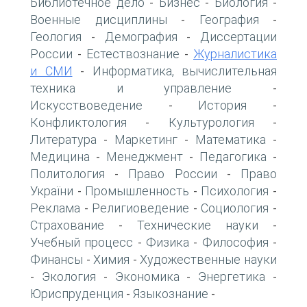
Библиотечное дело
Бизнес
Биология
-
-
-
Военные дисциплины
География
-
-
Геология
Демография
Диссертации
-
-
России
Естествознание
Журналистика
-
-
и СМИ
Информатика, вычислительная
-
техника и управление
-
Искусствоведение
История
-
-
Конфликтология
Культурология
-
-
Литература
Маркетинг
Математика
-
-
-
Медицина
Менеджмент
Педагогика
-
-
-
Политология
Право России
Право
-
-
України
Промышленность
Психология
-
-
-
Реклама
Религиоведение
Социология
-
-
-
Страхование
Технические науки
-
-
Учебный процесс
Физика
Философия
-
-
-
Финансы
Химия
Художественные науки
-
-
Экология
Экономика
Энергетика
-
-
-
-
Юриспруденция
Языкознание
-
-