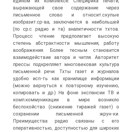
едином их комплексе. Специфика печати,
выражающей свое содержание через
письменное слово и относит.скупые
изобразит.ср-ва, заключается в наибольшей
(по ср.с радио и тв) аналитичности тхтов.
Процесс чтение предполагает высокую
степень абстрактности мышления, работу
воображения. Более тесным становится
взаимодействие автора и читля. Авторитет
прессы подкрепляет многовековая культура
письменной речи. Тхты газет и журналов
удобно исп-ть как хранилище информации
(можно вернуться к повторному изучению,
копировать и др.) На фоне экспансии ТВ и
комп.коммуникации в мире возникло
беспокойство (снижение тиражей газет) о
сохранении письменной жрун-ки.
Преимущества радио связаны с его
оперативностью, доступностью для широких