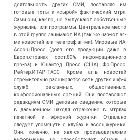
деятельность других СМИ, поставляя им
готовые тхты и «сырой» фактический мтрл.
Сами они, как.пр., не выпускают собственные
журналиы или программы. Центральное место
в этой группе занимают ИА (так же наз-ют аг-
ми новостей или телеграф.аг-ми). Мировые ИА:
Ассош.Пресс (доля его продукции даже в
Европ.странах сост.80% инфомрационного
про-ва) и Юнайтед Пресс (США). Фр.Пресс.
Рейтер.ИТАР-ТАСС. Кроме аг-в новостей
стремительно расширяется сеть других инф-х
служб: рекламных, общественных,
конфессиональных орг-ций. Они поставляют
редакциям СМИ деловые сведения, которые
в дальнейшем находя отражение в мтрлах
печатной и эфирной журн-ки. Отдельно
следует упомянуть о клубах и ассоц.журн-ки.
Они, конечно, не явл-ся производителями
информации, но способствуют обмену и