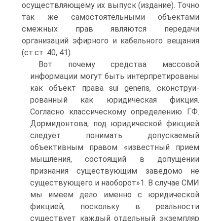
осуществляющему их выпуск (изда­ние). Точно
так же самостоятельными объектами
смежных прав являются передачи
организаций эфирного и кабельно­го вещания
(ст.ст. 40, 41).
Вот почему средства массовой
информации могут быть интерпретированы
как объект права sui generis, сконструи­
рованный как юридическая фикция.
Согласно классичес­кому определению Г.Ф.
Дормидонтова, под юридической фикцией
следует понимать допускаемый
объективным пра­вом «известный прием
мышления, состоящий в допущении
признания существующим заведомо не
существующего и наоборот»1. В случае СМИ
мы имеем дело именно с юриди­ческой
фикцией, поскольку в реальности
существует каж­дый отдельный экземпляр