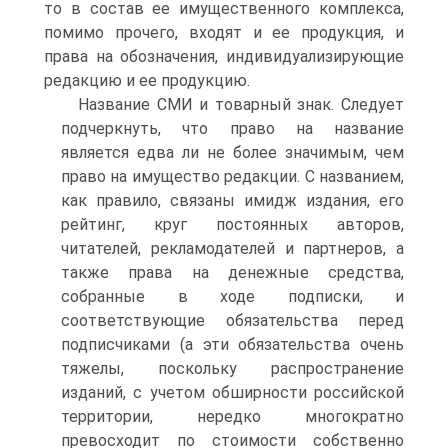
то в состав ее имуще­ственного комплекса,
помимо прочего, входят и ее продук­ция, и
права на обозначения, индивидуализирующие
ре­дакцию и ее продукцию.
Название СМИ и товарный знак. Следует
подчерк­нуть, что право на название
является едва ли не более значимым, чем
право на имущество редакции. С названи­ем,
как правило, связаны имидж издания, его
рейтинг, круг постоянных авторов,
читателей, рекламодателей и партнеров, а
также права на денежные средства,
собранные в ходе подписки, и
соответствующие обязательства перед
подписчиками (а эти обязательства очень
тяжелы, посколь­ку распространение
изданий, с учетом обширности россий­ской
территории, нередко многократно
превосходит по сто­имости собственно