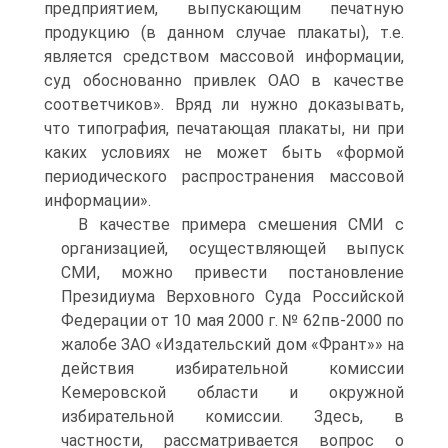
предприятием, выпускающим пе­чатную
продукцию (в данном случае плакаты), т.е.
является средством массовой информации,
суд обоснованно привлек ОАО в качестве
соответчиков». Вряд ли нужно доказывать,
что типография, печатающая плакаты, ни при
каких усло­виях не может быть «формой
периодического распростра­нения массовой
информации».
В качестве примера смешения СМИ с
организацией, осуществляющей выпуск
СМИ, можно привести постанов­ление
Президиума Верховного Суда Российской
Федерации от 10 мая 2000 г. № 62пв-2000 по
жалобе ЗAO «Издательс­кий дом «Франт»» на
действия избирательной комиссии
Кемеровской области и окружной
избирательной комис­сии. Здесь, в
частности, рассматривается вопрос о