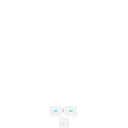
|
<<
>>
↑