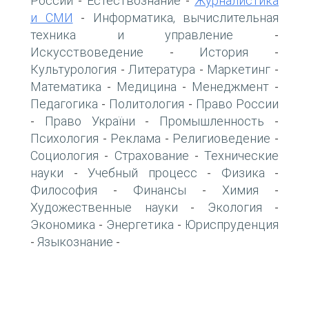
России
Естествознание
Журналистика
-
-
и СМИ
Информатика, вычислительная
-
техника и управление
-
Искусствоведение
История
-
-
Культурология
Литература
Маркетинг
-
-
-
Математика
Медицина
Менеджмент
-
-
-
Педагогика
Политология
Право России
-
-
Право України
Промышленность
-
-
-
Психология
Реклама
Религиоведение
-
-
-
Социология
Страхование
Технические
-
-
науки
Учебный процесс
Физика
-
-
-
Философия
Финансы
Химия
-
-
-
Художественные науки
Экология
-
-
Экономика
Энергетика
Юриспруденция
-
-
Языкознание
-
-