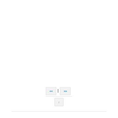
|
<<
>>
↑