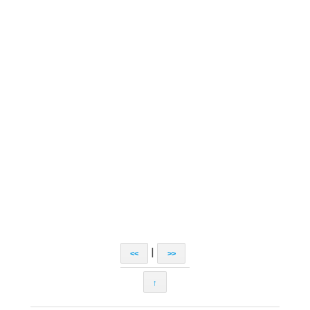
|
<<
>>
↑