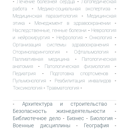
Лечение болезней сердца
Логопедическая
-
-
работа
Медико-социальная экспертиза
-
-
Медицинская паразитология
Медицинская
-
этика
Менеджмент в здравоохранении
-
-
Наследственные, генные болезни
Неврология
-
и нейрохирургия
Нефрология
Онкология
-
-
-
Организация системы здравоохранения
-
Оториноларингология
Офтальмология
-
-
Паллиативная медицина
Патологическая
-
анатомия
Патологическая физиология
-
-
Педиатрия
Подготовка спортсменов
-
-
Пульмонология
Реабилитация инвалидов
-
-
Токсикология
Травматология
-
-
Архитектура и строительство
-
-
Безопасность жизнедеятельности
-
Библиотечное дело
Бизнес
Биология
-
-
-
Военные дисциплины
География
-
-