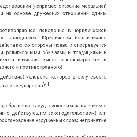
едствовании (например, оказание мораль­ной
и на основе дружеских отношений одним
ротивоправное поведение в юридической
е по­ведение». Юридически безразличное
здействию со стороны права и опосредуется
и, религиозными обычаями и традициями и
едмета изучения имеет закономерности и
рного и противоправного).
действие) человека, которое в силу своего
[91]
ава и го­сударства
.
ер, обращение в суд с исковым заявлением о
ии с действующим законодательством) или
восстановления нарушенных прав; непри­нятие