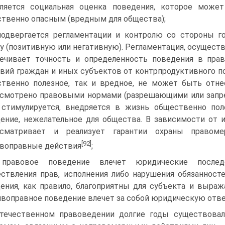
ляется социальная оценка поведения, которое мо­ж
твенно опас­ным (вредным для общества);
подвергается регламентации и контролю со стороны го
у (позитивную или негативную). Регламентация, осущест
ечивает точность и определенность по­ведения в пра
вий граждан и иных субъектов от контрпродуктивного п
твенно полезное, так и вредное, не может быть отне
смотрено правовыми нормами (разрешающими или зап
стимули­руется, внедряется в жизнь общественно по
ение, нежелательное для общества. В зависимости от 
усматривает и реализует гарантии охраны правоме
[92]
воправные действия
;
 правовое поведение влечет юридические послед
ствления прав, исполнения либо нарушения обязанност
ения, как правило, благоприятны для субъекта и выра
воправ­ное поведение влечет за собой юридическую отв
течественном правоведении долгие годы существовал