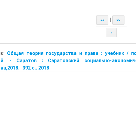
|
<<
>>
↑
ик:
Общая теория государства и права : учебник / по
ой. - Саратов : Саратовский соци­ально-экономи
а,2018.- 392 с.. 2018