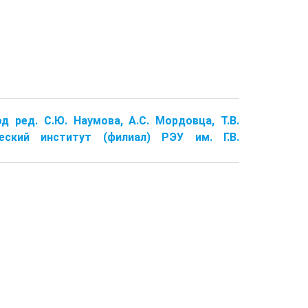
д ред. С.Ю. Наумова, А.С. Мордовца, Т.В.
ческий институт (филиал) РЭУ им. Г.В.