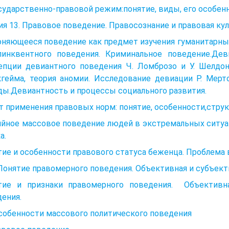
сударственно-правовой режим:понятие, виды, его особен
я 13. Правовое поведение. Правосознание и правовая ку
няющееся поведение как предмет изучения гуманитарных
линквентного поведения. Криминальное поведение.Дев
епции девиантного поведения Ч. Ломброзо и У. Шелдон
гейма, теория аномии. Исследование девиации Р. Мерт
ы.Девиантность и процессы социального развития.
т применения правовых норм: понятие, особенности,струк
йное массовое поведение людей в экстремальных ситуац
а.
тие и особенности правового статуса беженца. Проблема
 Понятие правомерного поведения. Объективная и субъек
тие и признаки правомерного поведения. Объективн
ения.
Особенности массового политического поведения