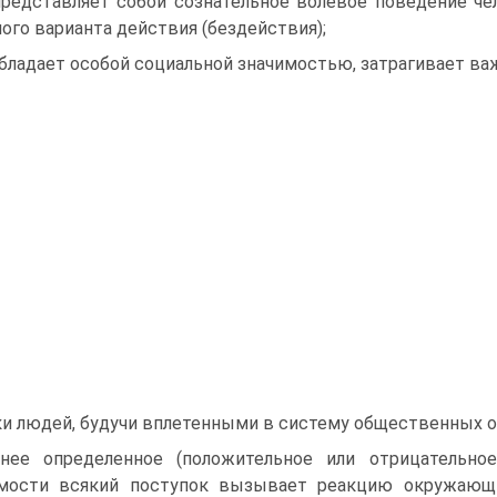
представляет собой сознательное волевое поведение чел
ного варианта действия (бездействия);
обладает особой социальной значимостью, затрагивает 
и людей, будучи вплетенными в систему общественных 
нее определенное (положительное или отрицательное
имости всякий поступок вызывает реакцию окружающи