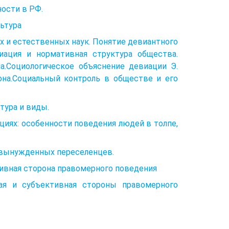
ности в РФ.
льтура
 и естественных наук. Понятие девиантного
иация и нормативная структура общества.
а.Социологическое объяснение девиации Э.
она.Социальный контроль в обществе и его
тура и виды.
иях: особенности поведения людей в толпе,
 вынужденных переселенцев.
тивная сторона правомерного поведения
ая и субъективная стороны правомерного