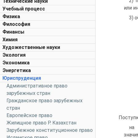
2) 
Технические науки
или и
Учебный процесс
Физика
3) 
Философия
Финансы
Химия
Художественные науки
Экология
Экономика
Энергетика
Юриспруденция
Административное право
зарубежных стран
Гражданское право зарубежных
стран
Европейское право
Поступк
Жилищное право Р. Казахстан
на 
Зарубежное конституционное право
знач
Исламское право