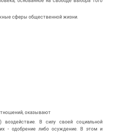
о­века, основанное на свободе выбора того
важные сферы общественной жизни.
отношений, оказывают
) воз­действие. В силу своей социальной
х - одобрение либо осуждение. В этом и