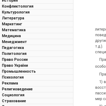
История
Конфликтология
Культурология
Литература
Маркетинг
лите
Математика
повед
Медицина
други
Менеджмент
т.д.
Педагогика
специ
Политология
Право России
Пра
Право України
особо
Промышленность
Пра
Психология
1) 
Реклама
восст
Религиоведение
пасси
Социология
мер с
Страхование