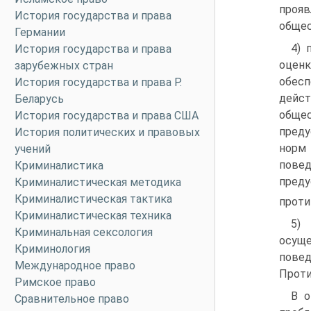
прояв
История государства и права
общес
Германии
4) 
История государства и права
оценк
зарубежных стран
обесп
История государства и права Р.
дейст
Беларусь
общес
История государства и права США
преду
История политических и правовых
норм 
учений
повед
Криминалистика
пред
Криминалистическая методика
Криминалистическая тактика
проти
Криминалистическая техника
5)
Криминальная сексология
осуще
Криминология
повед
Международное право
Проти
Римское право
В о
Сравнительное право