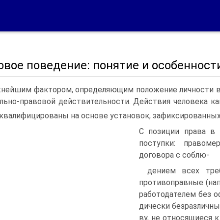
овое поведение: понятие и особенност
нейшим фактором, определяющим положение личности в 
льно-право­вой действительности. Действия человека ка
квалифицированы на основе установок, зафиксированных
С позиции права в 
поступки: пра­вом
договора с соблю-
дением всех треб
про­тивоправные (на
работодателем без о
дически безразличны
ву, не относящиеся 