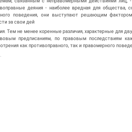
емам, связанным с неправомерными действиями лиц, - 
воправные деяния - наиболее вредная для общества, с
нного поведения, они выступают решающим фактором
сти за свои дей­
ия. Тем не менее коренные различия, характерные для д
вовым предпи­саниям, по правовым последствиям кажд
отрения как противоправного, так и пра­вомерного поведе
.