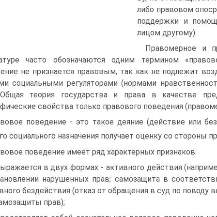
либо правовом опоср
поддержки и помощ
лицом другому).
Правомерное и п
ратуре часто обозначаются одним термином «правово
ение не признается правовым, так как не подлежит во
ми социальными регуляторами (нормами нравственност
). Общая теория государства и права в качестве пр
фические свойства только право­вого поведения (правоме
вовое поведение - это такое деяние (действие или без
го соци­ального назначения получает оценку со стороны пр
вовое поведение имеет ряд характерных признаков:
выражается в двух формах - активного действия (напри­м
ановлении нарушенных прав; самозащита в соответств
вного бездействия (отказ от обра­щения в суд по поводу 
амозащиты прав);