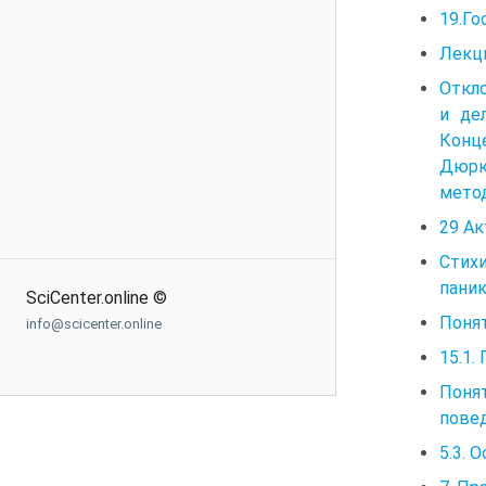
19.Го
Лекци
Откло
и де
Конц
Дюрк
метод
29 Ак
Стихи
паник
SciCenter.online ©
Поня
info@scicenter.online
15.1.
Поня
повед
5.3. 