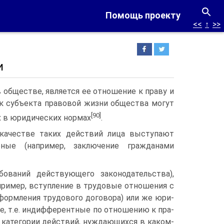
Помощь проекту
<<
↑
>>
и
обществе, является ее отношение к праву и
к субъекта право­вой жизни общества могут
[90]
 в юридических нормах
.
качестве таких действий лица выступают
ерные (например, заключение гражданами
ований действующего законодательства),
пример, вступление в трудовые отношения с
формления трудового договора) или же юри­
е, т.е. индифферентные по отношению к пра­
к категории действий, нуждающихся в каком-