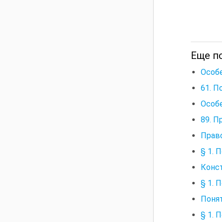
Еще п
Особе
61. П
Особе
89. П
Право
§ 1. 
Конст
§ 1. 
Поня
§ 1. 