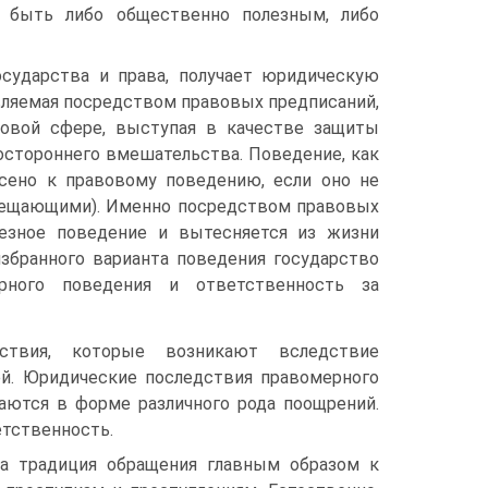
ет быть либо общественно полезным, либо
су­дарства и права, получает юридическую
вляемая посредством пра­вовых предписаний,
вовой сфере, выступая в качестве защиты
остороннего вмешательства. Поведение, как
сено к правовому поведению, если оно не
рещающими). Именно посредством правовых
лезное поведение и вытесняется из жизни
избранного варианта поведения государство
рного по­ведения и ответственность за
ствия, ко­торые возникают вследствие
ей. Юридические последствия право­мерного
жаются в форме различного рода поощрений.
етственность.
а традиция обращения главным образом к