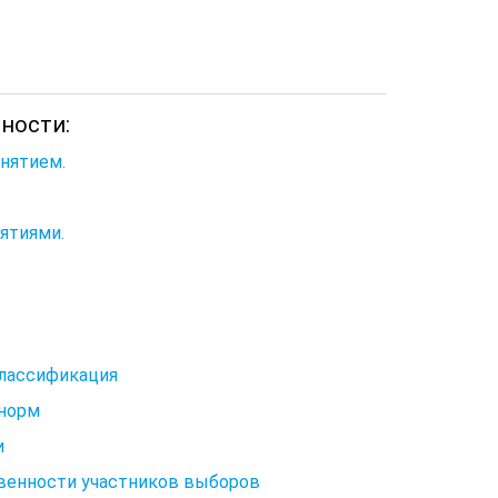
ности:
нятием.
ятиями.
классификация
 норм
и
твенности участников выборов