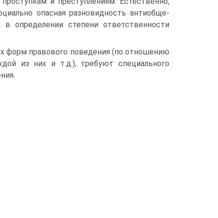
проступкам и преступле­ниям. Естественно,
оциально опасная разновидность антиобще­
 в определении степени ответственности
вух форм правового поведения (по отношению
ой из них и т.д.), требу­ют специального
ния.