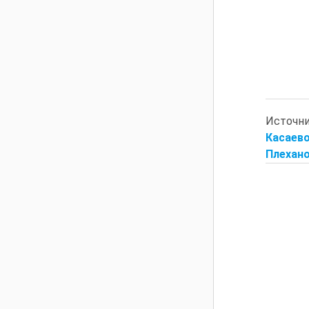
Источн
Касаев
Плеханов