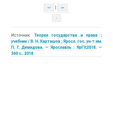
|
<<
>>
↑
Источник:
Теория государства и права :
учебник / В. Н. Карташов ; Яросл. гос. ун-т им.
П. Г. Демидова. — Ярославль : ЯрГУ,2018. —
360 с.. 2018