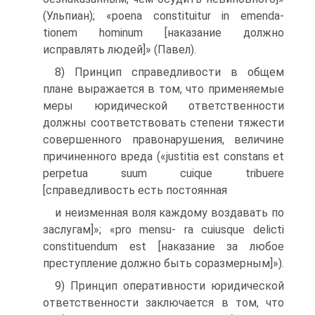
(Ульпиан); «poena constituitur in emenda-
tionem hominum [наказание должно
исправлять людей]» (Павел).
8) Принцип справедливости в общем
плане выражается в том, что применяемые
меры юридической ответственности
должны соответствовать степени тяжести
совершенного право­нарушения, величине
причиненного вреда («justitia est constans et
perpetua suum cuique tribuere
[справедливость есть постоянная
и неизменная воля каждому воздавать по
заслугам]»; «pro mensu- ra cuiusque delicti
constituendum est [наказание за любое
престу­пление должно быть соразмерным]»).
9) Принцип оперативности юридической
ответственности заключается в том, что