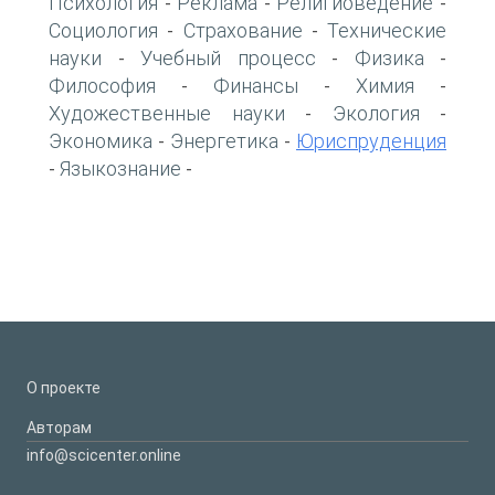
Психология
Реклама
Религиоведение
-
-
-
Социология
Страхование
Технические
-
-
науки
Учебный процесс
Физика
-
-
-
Философия
Финансы
Химия
-
-
-
Художественные науки
Экология
-
-
Экономика
Энергетика
Юриспруденция
-
-
Языкознание
-
-
О проекте
Авторам
info@scicenter.online