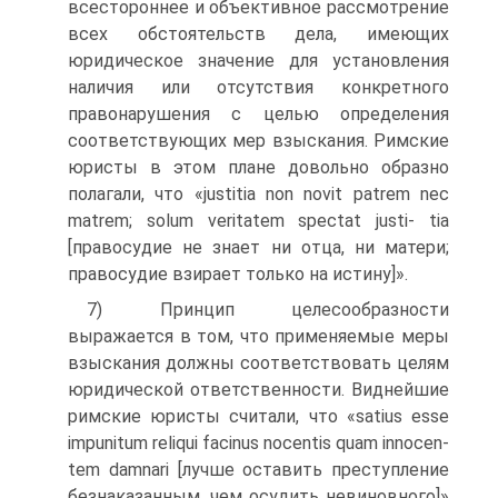
всестороннее и объективное рассмотре­ние
всех обстоятельств дела, имеющих
юридическое значение для установления
наличия или отсутствия конкретного
правона­рушения с целью определения
соответствующих мер взыскания. Римские
юристы в этом плане довольно образно
полагали, что «justitia non novit patrem nec
matrem; solum veritatem spectat justi- tia
[правосудие не знает ни отца, ни матери;
правосудие взирает только на истину]».
7) Принцип целесообразности
выражается в том, что приме­няемые меры
взыскания должны соответствовать целям
юриди­ческой ответственности. Виднейшие
римские юристы считали, что «satius esse
impunitum reliqui facinus nocentis quam innocen-
tem damnari [лучше оставить преступление
безнаказанным, чем осудить невиновного]»