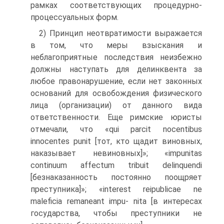
рамках соответствующих процедурно­
процессуальных форм.
2) Принцип неотвратимости выражается
в том, что меры взыскания и
неблагоприятные последствия неизбежно
должны наступать для делинквента за
любое правонарушение, если нет законных
оснований для освобождения физического
лица (орга­низации) от данного вида
ответственности. Еще римские юристы
отмечали, что «qui parcit nocentibus
innocentes punit [тот, кто ща­дит виновных,
наказывает невиновных]»; «impunitas
continuum affectum tribuit delinquendi
[безнаказанность постоянно поощряет
преступника]»; «interest reipublicae ne
maleficia remaneant impu- nita [в интересах
государства, чтобы преступники не