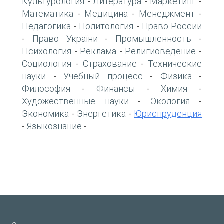
Культурология
Литература
Маркетинг
-
-
-
Математика
Медицина
Менеджмент
-
-
-
Педагогика
Политология
Право России
-
-
Право України
Промышленность
-
-
-
Психология
Реклама
Религиоведение
-
-
-
Социология
Страхование
Технические
-
-
науки
Учебный процесс
Физика
-
-
-
Философия
Финансы
Химия
-
-
-
Художественные науки
Экология
-
-
Экономика
Энергетика
Юриспруденция
-
-
Языкознание
-
-