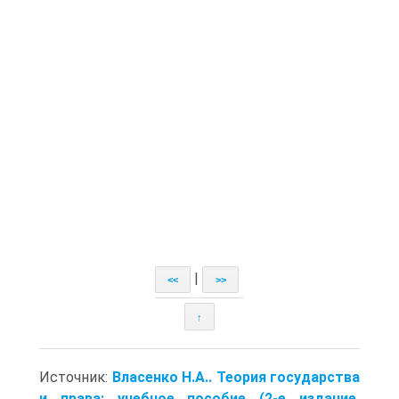
|
<<
>>
↑
Источник:
Власенко Н.А.. Теория государства
и права: учебное пособие (2-е издание,