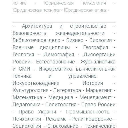
логика
Юридическая психология
-
-
Юридическая техника
Юридическая этика
-
-
Архитектура и строительство
-
-
Безопасность жизнедеятельности
-
Библиотечное дело
Бизнес
Биология
-
-
-
Военные дисциплины
География
-
-
Геология
Демография
Диссертации
-
-
России
Естествознание
Журналистика
-
-
и СМИ
Информатика, вычислительная
-
техника и управление
-
Искусствоведение
История
-
-
Культурология
Литература
Маркетинг
-
-
-
Математика
Медицина
Менеджмент
-
-
-
Педагогика
Политология
Право России
-
-
Право України
Промышленность
-
-
-
Психология
Реклама
Религиоведение
-
-
-
Социология
Страхование
Технические
-
-