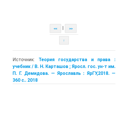
|
<<
>>
↑
Источник:
Теория государства и права :
учебник / В. Н. Карташов ; Яросл. гос. ун-т им.
П. Г. Демидова. — Ярославль : ЯрГУ,2018. —
360 с.. 2018