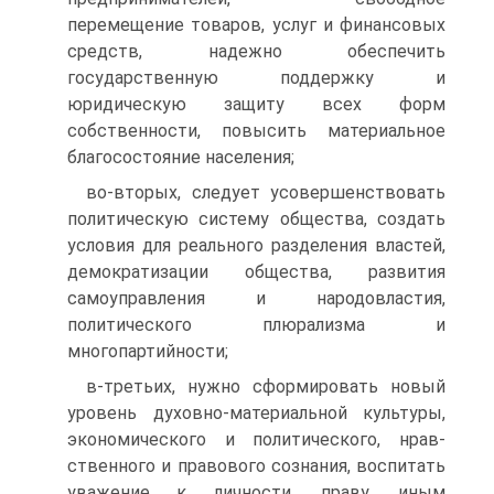
перемещение товаров, услуг и финансовых
средств, надежно обеспечить
государствен­ную поддержку и
юридическую защиту всех форм
собственно­сти, повысить материальное
благосостояние населения;
во-вторых, следует усовершенствовать
политическую систе­му общества, создать
условия для реального разделения властей,
демократизации общества, развития
самоуправления и народов­ластия,
политического плюрализма и
многопартийности;
в-третьих, нужно сформировать новый
уровень духовно-ма­териальной культуры,
экономического и политического, нрав­
ственного и правового сознания, воспитать
уважение к личности, праву, иным