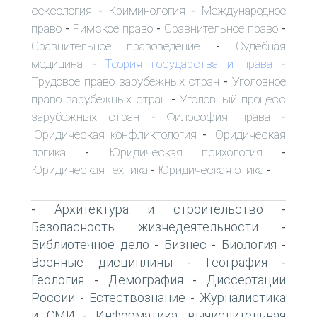
сексология
Криминология
Международное
-
-
право
Римское право
Сравнительное право
-
-
-
Сравнительное правоведение
Судебная
-
медицина
Теория государства и права
-
-
Трудовое право зарубежных стран
Уголовное
-
право зарубежных стран
Уголовный процесс
-
зарубежных стран
Философия права
-
-
Юридическая конфликтология
Юридическая
-
логика
Юридическая психология
-
-
Юридическая техника
Юридическая этика
-
-
Архитектура и строительство
-
-
Безопасность жизнедеятельности
-
Библиотечное дело
Бизнес
Биология
-
-
-
Военные дисциплины
География
-
-
Геология
Демография
Диссертации
-
-
России
Естествознание
Журналистика
-
-
и СМИ
Информатика, вычислительная
-