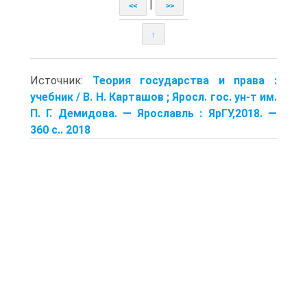
|
<<
>>
↑
Источник:
Теория государства и права :
учебник / В. Н. Карташов ; Яросл. гос. ун-т им.
П. Г. Демидова. — Ярославль : ЯрГУ,2018. —
360 с.. 2018