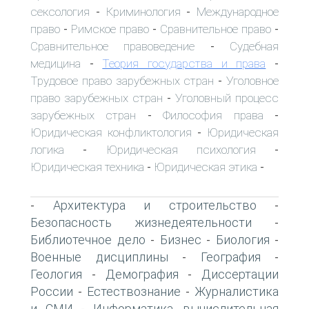
сексология
Криминология
Международное
-
-
право
Римское право
Сравнительное право
-
-
-
Сравнительное правоведение
Судебная
-
медицина
Теория государства и права
-
-
Трудовое право зарубежных стран
Уголовное
-
право зарубежных стран
Уголовный процесс
-
зарубежных стран
Философия права
-
-
Юридическая конфликтология
Юридическая
-
логика
Юридическая психология
-
-
Юридическая техника
Юридическая этика
-
-
Архитектура и строительство
-
-
Безопасность жизнедеятельности
-
Библиотечное дело
Бизнес
Биология
-
-
-
Военные дисциплины
География
-
-
Геология
Демография
Диссертации
-
-
России
Естествознание
Журналистика
-
-
и СМИ
Информатика, вычислительная