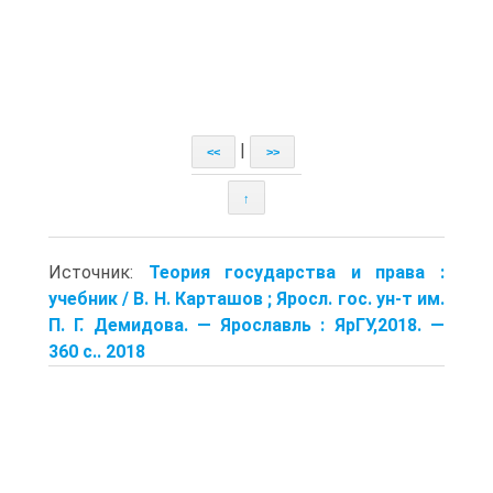
|
<<
>>
↑
Источник:
Теория государства и права :
учебник / В. Н. Карташов ; Яросл. гос. ун-т им.
П. Г. Демидова. — Ярославль : ЯрГУ,2018. —
360 с.. 2018