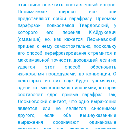
отчетливо осветить поставленный вопрос.
Понимаемые широко, все они
представляют собой парафразу. Приемом
парафразы пользовался Твардовский, у
которого его перенял К.Айдукевич
(см.выше), но, как кажется, Лесьневский
пришел к нему самостоятельно, поскольку
его способ перефразирования стремится к
максимальной точности, доходящей, если не
удается этот способ обосновать
языковыми процедурами, до конвенции. О
некоторых из них еще будет упомянуто;
здесь же мы коснемся синонимии, которая
составляет ядро приема парафраз. Так,
Лесьневский считает, что одно выражение
является или не является синонимом
другого, если оба вышеуказанные
выражения соозначают одинаковые