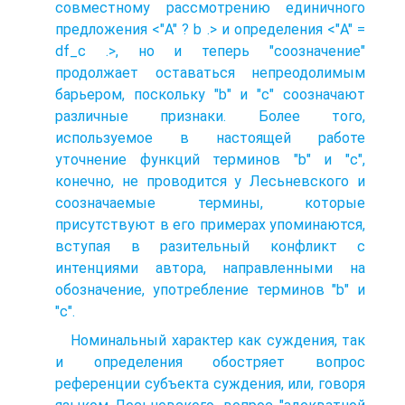
совместному рассмотрению единичного
предложения <"A" ? b .> и определения <"A" =
df_c .>, но и теперь "соозначение"
продолжает оставаться непреодолимым
барьером, поскольку "b" и "c" соозначают
различные признаки. Более того,
используемое в настоящей работе
уточнение функций терминов "b" и "c",
конечно, не проводится у Лесьневского и
соозначаемые термины, которые
присутствуют в его примерах упоминаются,
вступая в разительный конфликт с
интенциями автора, направленными на
обозначение, употребление терминов "b" и
"c".
Номинальный характер как суждения, так
и определения обостряет вопрос
референции субъекта суждения, или, говоря