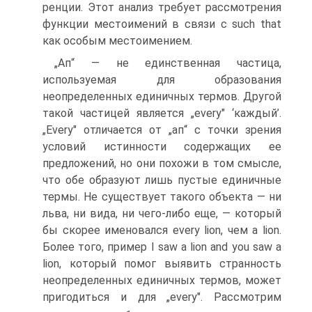
ренции. Этот анализ требует рассмотрения
функции местоимений в связи с such that
как особым местоимением.
„Ап“ — не единственная частица,
используемая для образова­ния
неопределенных единичных термов. Другой
такой частицей является „every" ‘каждый’.
„Every" отличается от „ап“ с точки зрения
условий истинности содержащих ее
предложений, но они похожи в том смысле,
что обе образуют лишь пустые единичные
термы. Не существует такого объекта — ни
льва, ни вида, ни чего-либо еще, — который
бы скорее именовался every lion, чем a lion.
Более того, пример I saw a lion and you saw a
lion, кото­рый помог выявить странность
неопределенных единичных термов, может
пригодиться и для „every". Рассмотрим