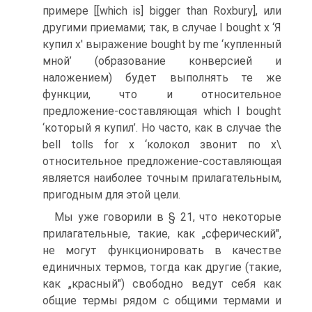
примере [[which is] bigger than Roxbury], или
другими приемами; так, в случае I bought х ‘Я
купил х' выра­жение bought by me ‘купленный
мной’ (образование конверсией и
наложением) будет выполнять те же
функции, что и относи­тельное
предложение-составляющая which I bought
‘который я ку­пил’. Но часто, как в случае the
bell tolls for x ‘колокол звонит по х\
относительное предложение-составляющая
является наибо­лее точным прилагательным,
пригодным для этой цели.
Мы уже говорили в § 21, что некоторые
прилагательные, такие, как „сферический",
не могут функционировать в качестве
единич­ных термов, тогда как другие (такие,
как „красный") свободно ведут себя как
общие термы рядом с общими термами и