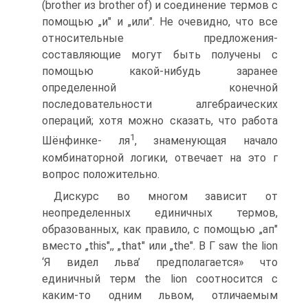
(brother из brother of) и соединение термов с
по­мощью „и" и „или". Не очевидно, что все
относительные предло­жения-
составляющие могут быть получены с
помощью какой-ни­будь заранее
определенной конечной
последовательности алгеб­раических
операций; хотя можно сказать, что работа
1
Шёнфинке- ля
, знаменующая начало
комбинаторной логики, отвечает на это г
вопрос положительно.
Дискурс во многом зависит от
неопределенных единичных тер­мов,
образованных, как правило, с помощью „ап"
вместо „this",, „that" или „the". В Г saw the lion
‘Я видел льва’ предполагается» что
единичный терм the lion соотносится с
каким-то одним львом, отличаемым