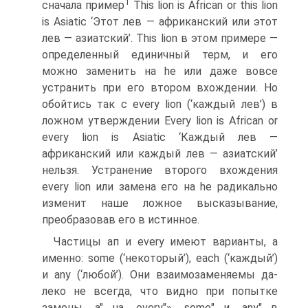
1
сначала пример
This lion is African or this lion
is Asiatic ‘Этот лев — африканский или этот
лев — азиатский’. This lion в этом примере —
определен­ный единичный терм, и его
можно заменить на he или даже вовсе
устранить при его втором вхождении. Но
обойтись так с every lion (‘каждый лев’) в
ложном утверждении Every lion is African or
every lion is Asiatic ‘Каждый лев —
африканский или каждый лев — азиатский’
нельзя. Устранение второго вхождения
every lion или замена его на he радикально
изменит наше ложное высказы­вание,
преобразовав его в истинное.
Частицы ап и every имеют варианты, а
именно: some (‘некото­рый’), each (‘каждый’)
и any (‘любой’). Они взаимозаменяемы да­
леко не всегда, что видно при попытке
замены „а" на „every"» „some" и „any" в