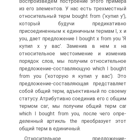
Воспроизведем по­строение этого примера
из его элементов. У нас есть трехместный
относительный терм bought from (‘купил у'),
который будучи пре­дикативно
присоединенным к единичным термам I, х и
you, дает предложение I bought х from you ‘Я
купил х у вас’. Заменив в нем х на
относительное местоимение и изменив
порядок слов, мы получим относительное
предложение-составляющую which I bought
from you (‘которую я купил у вас’). Это
предложение-со­ставляющая представляет
собой общий терм, адъективный по свое­му
статусу. Атрибутивно соединив его с общим
термом саг, мы по­лучим общий терм car
which I bought from you, после чего опре­
деленный артикль the преобразует этот
общий терм в единичный.
Относительное предложение-