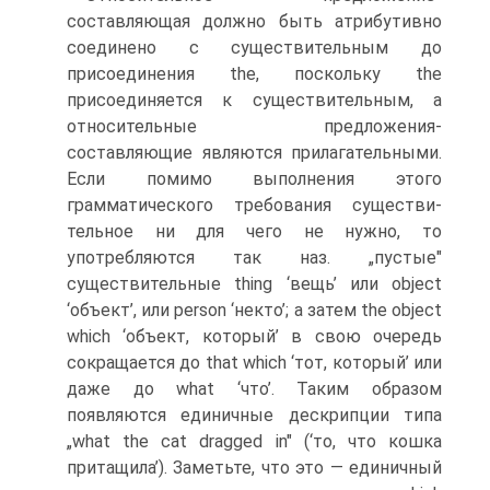
составляющая должно быть атри­бутивно
соединено с существительным до
присоединения the, по­скольку the
присоединяется к существительным, а
относительные предложения-
составляющие являются прилагательными.
Если по­мимо выполнения этого
грамматического требования существи­
тельное ни для чего не нужно, то
употребляются так наз. „пус­тые"
существительные thing ‘вещь’ или object
‘объект’, или person ‘некто’; а затем the object
which ‘объект, который’ в свою очередь
сокращается до that which ‘тот, который’ или
даже до what ‘что’. Таким образом
появляются единичные дескрипции типа
„what the cat dragged in" (‘то, что кошка
притащила’). Заметьте, что это — единичный