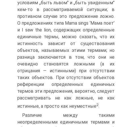
условиям „быть львом" и „быть увиденным"
кем-то в рассматриваемой ситуации; в
противном случае это предложение ложно.
О предложениях типа Mama sings ‘Мама поет’
и I saw the lion, содержащих определенные
единичные термы, можно сказать, что их
истинность зависит от существования
объектов, называе­мых этими термами; но
разница заключается в том, что они не
очевидно становятся ложными (а их
отрицания — истинными) при отсутствии
таких объектов. При отсутствии объектов
референции определенных единичных
термов эти предложения, вероятно, сле­дует
рассматривать не как ложные, не как
2
истинные, а просто как неуместные
.
Различие между такими
неопределенными единичными терма­ми и