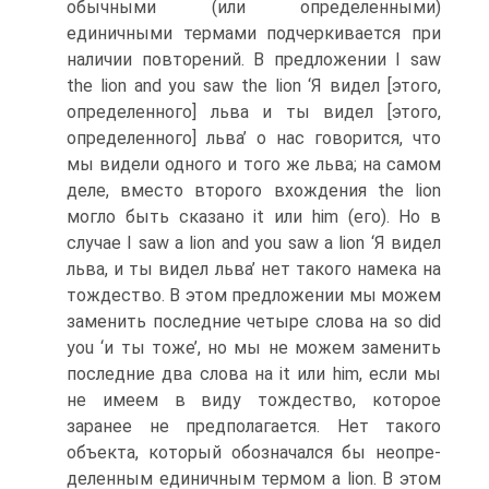
обычными (или определенными)
единичными термами под­черкивается при
наличии повторений. В предложении I saw
the lion and you saw the lion ‘Я видел [этого,
определенного] льва и ты видел [этого,
определенного] льва’ о нас говорится, что
мы ви­дели одного и того же льва; на самом
деле, вместо второго вхож­дения the lion
могло быть сказано it или him (его). Но в
случае I saw a lion and you saw a lion ‘Я видел
льва, и ты видел льва’ нет такого намека на
тождество. В этом предложении мы можем
заменить последние четыре слова на so did
you ‘и ты тоже’, но мы не можем заменить
последние два слова на it или him, если мы
не имеем в виду тождество, которое
заранее не пред­полагается. Нет такого
объекта, который обозначался бы неопре­
деленным единичным термом a lion. В этом