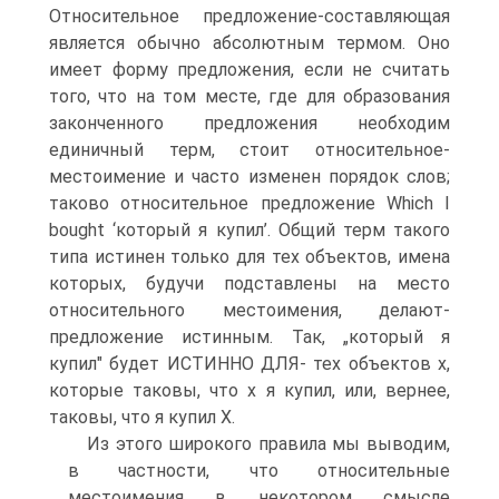
Относительное предложение-составляющая
является обычно аб­солютным термом. Оно
имеет форму предложения, если не счи­тать
того, что на том месте, где для образования
законченного предложения необходим
единичный терм, стоит относительное-
местоимение и часто изменен порядок слов;
таково относительное предложение Which I
bought ‘который я купил’. Общий терм та­кого
типа истинен только для тех объектов, имена
которых, буду­чи подставлены на место
относительного местоимения, делают-
предложение истинным. Так, „который я
купил" будет ИСТИННО ДЛЯ- тех объектов х,
которые таковы, что х я купил, или, вернее,
тако­вы, что я купил X.
Из этого широкого правила мы выводим,
в частности, что от­носительные
местоимения в некотором смысле