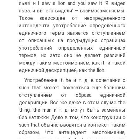
льва’ и I saw a lion and you saw it ‘Я видел
льва, и вы его видели’ — взаимозаменяемы.
Такое зависящее от неопределенного
антецеден­та употребление определенного
единичного терма является отступ­лением
от описанных на предыдущих страницах
употреблений оп­ределенных единичных
термов, но зато оно не делает различий
между таким местоимением, как it, и такой
единичной дескрип­цией, как the lion.
Употребление it, he и т. д. в сочетании с
such that может по­казаться еще большим
отступлением от образа единичной
дескрип­ции. Все же даже в этом случае the
thing, the man и т. д. могут быть заменены
без натяжки. Дело в том, что конструкции с
such that обычно вводятся в контекст таким
образом, что антецедент местоимения,