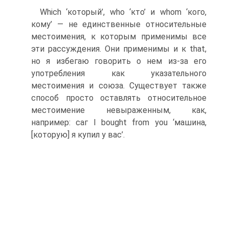
Which ‘который’, who ‘кто’ и whom ‘кого,
кому’ — не единствен­ные относительные
местоимения, к которым применимы все
эти рассуждения. Они применимы и к that,
но я избегаю говорить о нем из-за его
употребления как указательного
местоимения и союза. Существует также
способ просто оставлять относительное
местоимение невыраженным, как,
например: саг I bought from you ‘машина,
[которую] я купил у вас’.