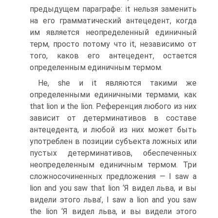
предыдущем пара­графе: it нельзя заменить
на его грамматический антецедент, ког­да
им является неопределенный единичный
терм, просто потому что it, независимо от
того, каков его антецедент, остается
опреде­ленным единичным термом.
Не, she и it являются такими же
определенными единичными термами, как
that lion и the lion. Референция любого из них
за­висит от детерминативов в составе
антецедента, и любой из них может быть
употреблен в позиции субъекта ложных или
пустых детерминативов, обеспеченных
неопределенным единичным тер­мом. Три
сложносочиненных предложения — I saw a
lion and you saw that lion ‘Я видел льва, и вы
видели этого льва’, I saw a lion and you saw
the lion ‘Я видел льва, и вы видели этого