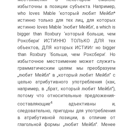
избыточны в пози­ции субъекта. Например,
who loves Mable ‘который любит Мейбл*
истинно только для тех лиц, для которых
истинно loves Mable ‘лю­бит Мейбл’, a which is
bigger than Roxbury ‘который больше, чем
Роксбери’ ИСТИННО ТОЛЬКО ДЛЯ тех
объектов, ДЛЯ которых ИСТИИг но bigger
than Roxbury ‘больше, чем Роксбери’. Но
избыточное местоимение может служить
грамматическим целям: мы преобра­зуем
„любит Мейбл" в „который любит Мейбл" с
целью атрибу­тивного употребления (как,
например, в „брат, который любит Мейбл"),
потому что относительные предложения-
4
составляющие
адъективны и,
следовательно, пригодны для употребления
в атри­бутивной позиции, в отличие от
глагольной формы „любит Мейбл". Менее