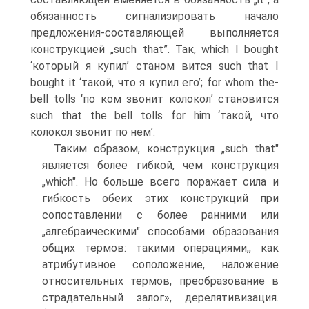
обязанность сигнализиро­вать начало
предложения-составляющей выполняется
конструк­цией „such that”. Так, which I bought
‘который я купил’ станом вится such that I
bought it ‘такой, что я купил его’; for whom the-
bell tolls ‘по ком звонит колокол’ становится
such that the bell tolls for him ‘такой, что
колокол звонит по нем’.
Таким образом, конструкция „such that"
является более гиб­кой, чем конструкция
„which". Но больше всего поражает сила и
гибкость обеих этих конструкций при
сопоставлении с более ран­ними или
„алгебраическими" способами образования
общих тер­мов: такими операциями,, как
атрибутивное соположение, наложе­ние
относительных термов, преобразование в
страдательный залог», дерелятивизация.