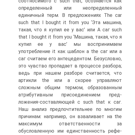
соотносимого с such that, осознается как
определен­ный или неопределенный
единичный терм. В предложениях The car
such that I bought it from you ‘Эта машина,
такая, что я купил ее у вас’ или А саг such
that I bought it from you ‘Машина, такая, что я
купил ее у вас’ мы воспринимаем
употребление it как шаблон a the саг или а
саг считаем его антецедентом. Безусловно,
это чувство пропадает в процессе разбора;
ведь при нашем разборе считается, что
артикли the или а скорее управляют
сложным об­щим термом, образованным
атрибутивным присоединением пред­
ложения-составляющей с such that к саг.
Наш анализ предпочти­тельнее по многим
причинам: например, он взваливает на the
мак­симум ответственности за
обусловленную им единственность рефе­