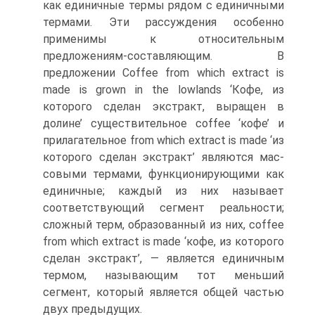
как еди­ничные термы рядом с единичными
термами. Эти рассуждения особенно
применимы к относительным
предложениям-составляю­щим. В
предложении Coffee from which extract is
made is grown in the lowlands ‘Кофе, из
которого сделан экстракт, выращен в
долине’ существительное coffee ‘кофе’ и
прилагательное from which extract is made ‘из
которого сделан экстракт’ являются мас­
совыми термами, функционирующими как
единичные; каждый из них называет
соответствующий сегмент реальности;
сложный терм, образованный из них, coffee
from which extract is made ‘кофе, из которого
сделан экстракт’, — является единичным
термом, назы­вающим тот меньший
сегмент, который является общей частью
двух предыдущих.