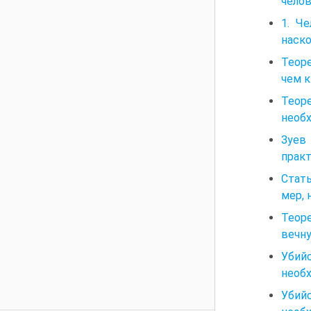
челов
1. Ч
наск
Теоре
чем к
Теор
необх
Зуев
прак
Стат
мер, 
Теоре
вечну
Убий
необх
Убий