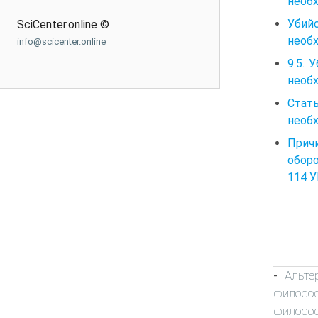
необх
Убий
SciCenter.online ©
необ
info@scicenter.online
9.5.
необх
Стат
необ
Прич
обор
114 У
Альте
-
филосо
филосо