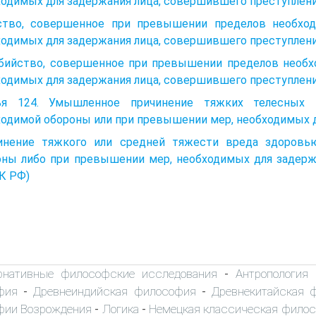
одимых для задержания лица, совершившего преступление
ство, совершенное при превышении пределов необхо
ходимых для задержания лица, совершившего преступлен
 Убийство, совершенное при превышении пределов необ
одимых для задержания лица, совершившего преступление
ья 124. Умышленное причинение тяжких телесных
ходимой обороны или при превышении мер, необходимых 
инение тяжкого или средней тяжести вреда здоровь
оны либо при превышении мер, необходимых для задержа
К РФ)
рнативные философские исследования
Антропология
-
фия
Древнеиндийская философия
Древнекитайская 
-
-
фии Возрождения
Логика
Немецкая классическая фило
-
-