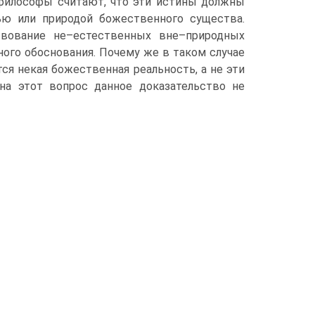
 философы считают, что эти истины должны
ью или природой божественного существа.
ствование не–естественных вне–природных
ого обоснования. Почему же в таком случае
я некая божественная реальность, а не эти
на этот вопрос данное доказательство не