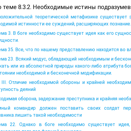
о теме 8.3.2. Необходимые истины подразуме
 положительной теоретической метафизике существует э
ходимой истинности ее суждений, расширяющих познание.
ма 3. В боге необходимо существует идея как его сущнос
ущности.
ма 35. Все, что по нашему представлению находится во в
ема 23. Всякий модус, обладающий необходимым и беско
ать или из абсолютной природы какого-либо атрибута бога
тоянии необходимой и бесконечной модификации.
а III. Отличие необходимой обороны и крайней необход
тупность деяний
одимая оборона, задержание преступника и крайняя необ
мный командир должен поставить своих солдат пер
ивника лишить такой необходимости
ема 22. Однако в боге необходимо существует идея