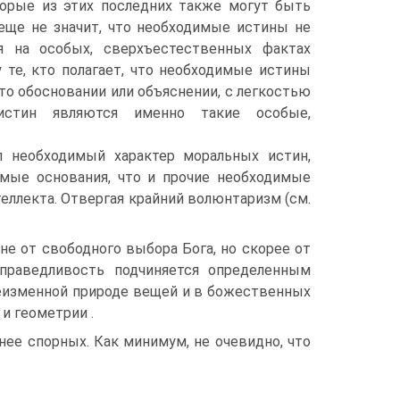
торые из этих последних также могут быть
 еще не значит, что необходимые истины не
я на особых, сверхъестественных фактах
у те, кто полагает, что необходимые истины
о обосновании или объяснении, с легкостью
истин являются именно такие особые,
 необходимый характер моральных истин,
амые основания, что и прочие необходимые
еллекта. Отвергая крайний волюнтаризм (см.
не от свободного выбора Бога, но скорее от
Справедливость подчиняется определенным
неизменной природе вещей и в божественных
и геометрии .
нее спорных. Как минимум, не очевидно, что