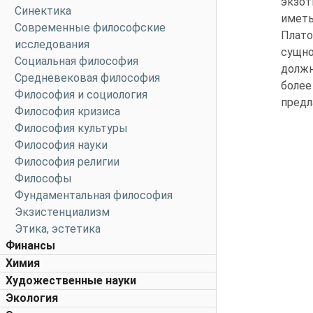
экзот
Синектика
иметь
Современные философские
Плато
исследования
сущно
Социальная философия
должн
Средневековая философия
более
Философия и социология
предл
Философия кризиса
Философия культуры
Философия науки
Философия религии
Философы
Фундаментальная философия
Экзистенциализм
Этика, эстетика
Финансы
Химия
Художественные науки
Экология