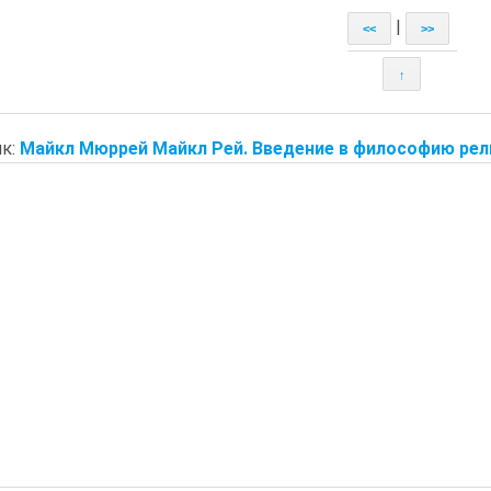
|
<<
>>
↑
к:
Майкл Мюррей Майкл Рей. Введение в философию рели