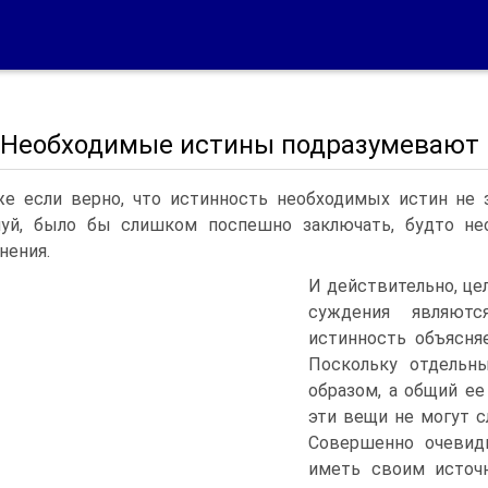
2. Необходимые истины подразумевают
е если верно, что истинность необходимых истин не з
луй, было бы слишком поспешно заключать, будто н
нения.
И действительно, це
суждения являютс
истинность объясня
Поскольку отдельн
образом, а общий ее
эти вещи не могут 
Совершенно очевид
иметь своим источн