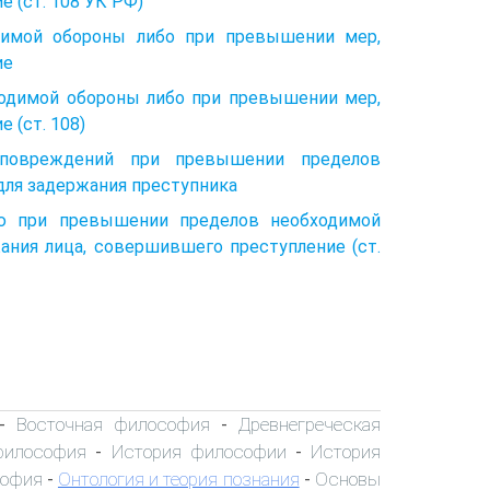
 (ст. 108 УК РФ)
димой обороны либо при превышении мер,
ие
ходимой обороны либо при превышении мер,
 (ст. 108)
 повреждений при превышении пределов
для задержания преступника
ю при превышении пределов необходимой
ния лица, совершившего преступление (ст.
Восточная философия
Древнегреческая
-
-
философия
История философии
История
-
-
софия
Онтология и теория познания
Основы
-
-