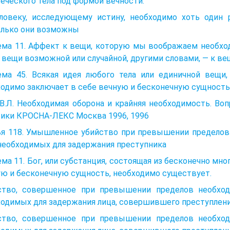
еческого тела под формой вечности.
еловеку, исследующему истину, необходимо хоть один
олько они возможны
ма 11. Аффект к вещи, которую мы воображаем необходи
 вещи возможной или случайной, другими словами, — к ве
ема 45. Всякая идея любого тела или единичной вещи,
одимо заключает в себе вечную и бесконечную сущность 
 В.Л. Необходимая оборона и крайняя необходимость. В
тики КРОСНА-ЛЕКС Москва 1996, 1996
ья 118. Умышленное убийство при превышении пределов
необходимых для задержания преступника
ма 11. Бог, или субстанция, состоящая из бесконечно мн
ю и бесконечную сущность, необходимо существует.
ство, совершенное при превышении пределов необхо
одимых для задержания лица, совершившего преступление
ство, совершенное при превышении пределов необхо