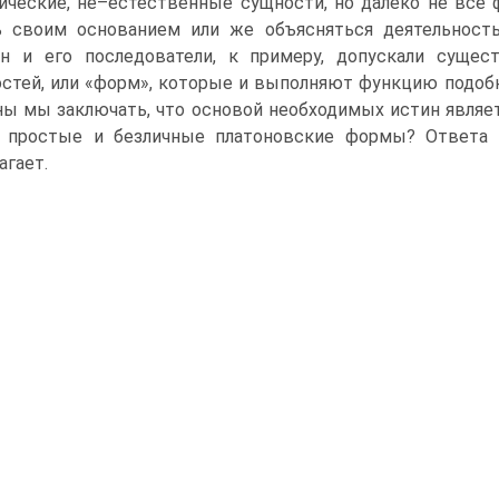
ические, не–естественные сущности, но далеко не все
 своим основанием или же объясняться деятельност
н и его последователи, к примеру, допускали суще
стей, или «форм», которые и выполняют функцию подобн
ы мы заключать, что основой необходимых истин являетс
 простые и безличные платоновские формы? Ответа 
агает.