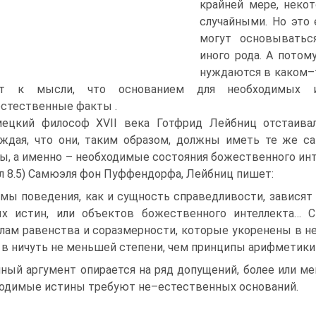
крайней мере, неко
случайными. Но это
могут основыватьс
иного рода. А потом
нуждаются в каком–т
ят к мысли, что основанием для необходимых 
стественные факты .
ецкий философ XVII века Готфрид Лейбниц отстаивал
ждая, что они, таким образом, должны иметь те же с
ы, а именно – необходимые состояния божественного инт
л 8.5) Самюэля фон Пуффендорфа, Лейбниц пишет:
мы поведения, как и сущность справедливости, зависят 
х истин, или объектов божественного интеллекта… 
лам равенства и соразмерности, которые укоренены в 
 в ничуть не меньшей степени, чем принципы арифметики 
ный аргумент опирается на ряд допущений, более или ме
одимые истины требуют не–естественных оснований.