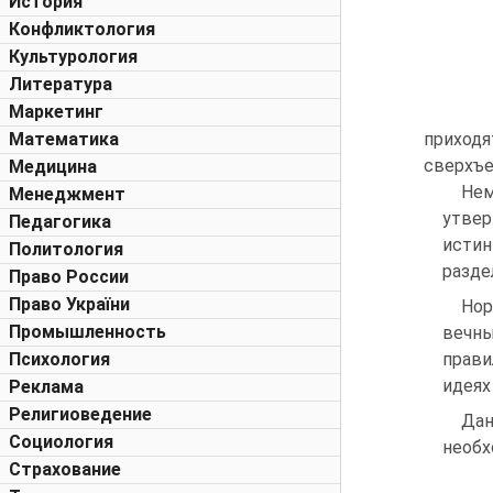
История
Конфликтология
Культурология
Литература
Маркетинг
Математика
приход
сверхъе
Медицина
Нем
Менеджмент
утвер
Педагогика
истин
Политология
разде
Право России
Право України
Нор
Промышленность
вечны
Психология
прави
идеях
Реклама
Религиоведение
Дан
Социология
необх
Страхование