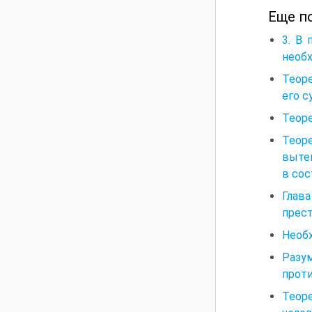
Еще п
3. В
необ
Теоре
его с
Теоре
Теор
вытек
в сос
Глав
прес
Необх
Разу
прот
Теор