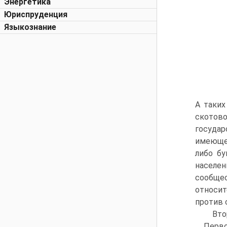
Энергетика
Юриспруденция
Языкознание
А таких
скотов
государ
имеющем
либо бу
населен
сообщес
относит
против 
Вто
Перво