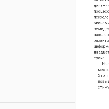
динами
процес
психол
экономи
семидес
поколен
развит
информа
двадца
срока.
На 
место
Это п
повыш
стиму