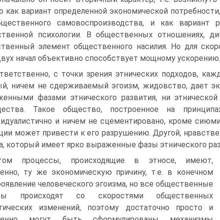
о как вариант определенной экономической потребности,
бщественного самовоспроизводства, и как вариант 
ственной психологии. В общественных отношениях, 
твенный элемент общественного насилия. Но для скор
двух начал объективно способствует мощному ускорению
тветственно, с точки зрения этнических подходов, каж
й, ничем не сдерживаемый эгоизм, жидовство, дает эк
енными фазами этнического развития, ни этнической
щества. Такое общество, построенное на принципах
идуалистично и ничем не сцементировано, кроме сиюм
ции может привести к его разрушению. Другой, нравстве
а, который имеет ярко выраженные фазы этнического раз
ом процессы, происходящие в этносе, имеют,
енно, ту же экономическую причину, т.е. в конечном
роявление человеческого эгоизма, но все общественные
ссы происходят со скоростями общественных
огических изменений, поэтому достаточно просто и
твенно могут быть сформулированы механизмы