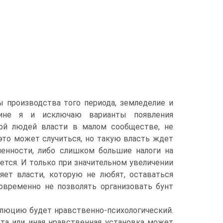
ы производства того периода, земледелие и
ине я и исключаю варианты появления
пой людей власти в малом сообществе, не
это может случиться, но такую власть ждет
ленности, либо слишком большие налоги на
дется. И только при значительном увеличении
яет власти, которую не любят, оставаться
новременно не позволять организовать бунт
люцию будет нравственно-психологический.
 та или иная нравственная установка может