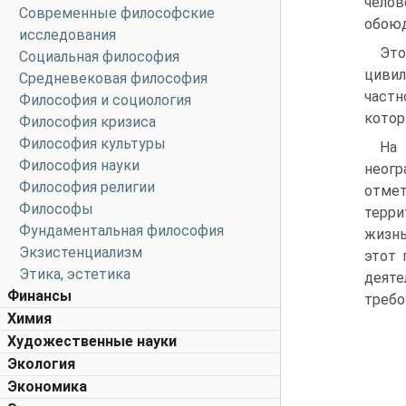
челов
Современные философские
обоюд
исследования
Это
Социальная философия
цивил
Средневековая философия
частн
Философия и социология
котор
Философия кризиса
Философия культуры
На
Философия науки
неогр
Философия религии
отме
Философы
терри
Фундаментальная философия
жизнь
Экзистенциализм
этот 
Этика, эстетика
деяте
Финансы
требо
Химия
Художественные науки
Экология
Экономика