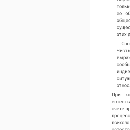
тольк
ее о
обще
сущес
этих 
Соо
Чисты
выраж
сооб
индив
ситуа
этнос
При эт
естеств
счете п
проце
психол
естес