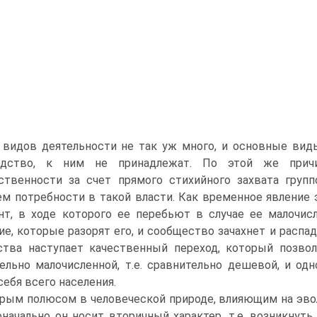
 видов деятельности не так уж много, и основные вид
одство, к ним не принадлежат. По этой же прич
ственности за счет прямого стихийного захвата груп
 потребности в такой власти. Как временное явление 
нт, в ходе которого ее перебьют в случае ее малочис
ие, которые разорят его, и сообщество зачахнет и распа
тва наступает качественный переход, который позвол
ельно малочисленной, т.е. сравнительно дешевой, и од
себя всего населения.
рым полюсом в человеческой природе, влияющим на эво
начально он носит вторичный характер, т.е. возникнуть