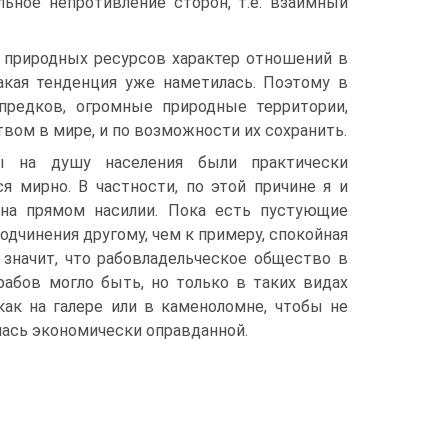
ьное непротивление сторон, т.е. взаимный
е природных ресурсов характер отношений в
акая тенденция уже наметилась. Поэтому в
предков, огромные природные территории,
ом в мире, и по возможности их сохранить.
ы на душу населения были практически
я мирно. В частности, по этой причине я и
на прямом насилии. Пока есть пустующие
одчинения другому, чем к примеру, спокойная
 значит, что рабовладельческое общество в
рабов могло быть, но только в таких видах
как на галере или в каменоломне, чтобы не
лась экономически оправданной.