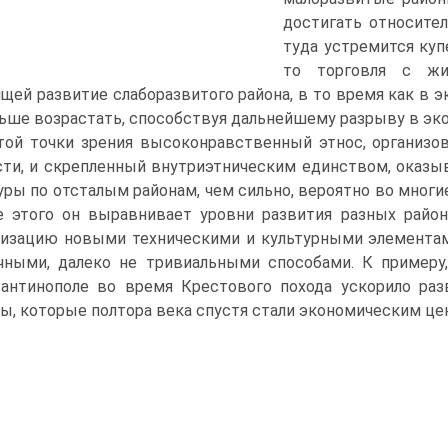
достигать относите
туда устремится куп
то торговля с жи
щей развитие слаборазвитого района, в то время как в 
ьше возрастать, способствуя дальнейшему разрыву в эк
той точки зрения высоконравственный этнос, организо
ти, и скрепленный внутриэтническим единством, оказы
уры по отсталым районам, чем сильно, вероятно во многи
 этого он выравнивает уровни развития разных район
изацию новыми техническими и культурными элементам
чными, далеко не тривиальными способами. К примеру
антинополе во время Крестового похода ускорило раз
ы, которые полтора века спустя стали экономическим це