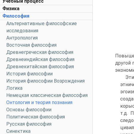
Учебный процесс
Физика
Философия
Альтернативные философские
исследования
Антропология
Восточная философия
Древнегреческая философия
Повыше
Древнеиндийская философия
другой 
Древнекитайская философия
экономи
История философии
Эти
История философии Возрождения
этнич
Логика
эгоиз
Немецкая классическая философия
созда
Онтология и теория познания
корыс
Основы философии
т.д. 
Политическая философия
след
Русская философия
циви
Синектика