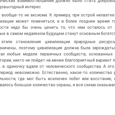
еческих взаимоотношений должно было стать добровол
овыгодный интерес.
 вообще-то не аксиома. К примеру, при острой нехватк
изации может поменяться, и в более позднее время т
ости надо бы очень ценить то, что нам осталось от 
ые в самом недалеком будущем станут основным богатств
 этапе становления цивилизации природные ресурс
аничены, поэтому цивилизация должна была зарождатьс
тал любые модели первичных сообществ, основанных 
тории, никто не пойдет на менее благоприятный вариант п
 в одиночку вдали от человеческого сообщества. А это
период невозможно. Естественно, какое-то количество 
льности, где мог быть исключен побег или восстание, 
валось большое количество охраны, и вся схема оказыва