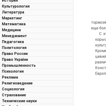
История
Культурология
Литература
Маркетинг
тормозя
Математика
еще бол
Медицина
С э
Менеджмент
корыс
Педагогика
культ
Политология
Кроме
Право России
цивил
Право України
разли
Промышленность
Конст
Психология
Европ
Реклама
Религиоведение
Социология
Страхование
Технические науки