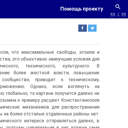
Помощь проекту
<<
↑
>>
сли, что максимальные свободы, эгоизм и
тва, это объективно наилучшие условия для
ческого, технического, культурного.
В
ление более жесткой власти, повышение
сообществе, приводит к техническому,
орможению. Однако, если взглянуть на
 глобально, то картина получится далеко не
Возьмем к примеру расцвет Константинополя
мических механизмов для распространения
ы на более отсталые отдаленные районы нет.
мического интереса отправляться далеко, в
ы, поэтому цивилизация в них должна сама