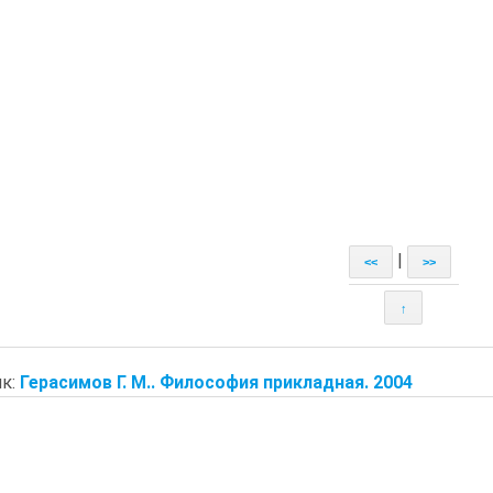
|
<<
>>
↑
к:
Герасимов Г. М.. Философия прикладная. 2004