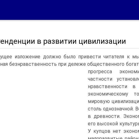
тенденции в развитии цивилизации
ущее изложение должно было привести читателя к мы
ная безнравственность при дележе общественного богатс
прогресса экономи
частности установ
нравственности в 
экономическому т
мировую цивилизацию
столь однозначной. 
в древности. Эконо
его высокой культур
У купцов нет эконо
малоразвитые район