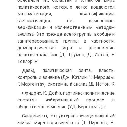
основном тех областей и аспектов мира
политического, которые легко поддаются
математизации, квантификации,
статистизации, т.е. измерению,
верификации и количественным методам
анализа. Это прежде всего группы вообще и
заинтересованные группы в частности,
демократическая игра и равновесие
политических сил (Д. Трумен, Д. Истон, Р.
Тейлор, Р
Даль), политическая элита, власть,
контроль и влияние (Дж. Кэтлин, Ч. Мерриам,
Г. Моргентау), системный анализ (Д. Истон, К
Фридрих, К. Дойч), партийно-политические
системы, избирательный процесс и
общественное мнение (У.Д. Бернхэм, Дж
Сандквист), структурно-функциональный
анализ мира политического (Т. Парсонс, Ч.