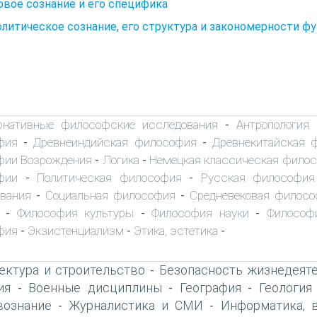
вое сознание и его специфика
олитическое сознание, его структура и закономерности ф
рнативные философские исследования
Антропология
-
фия
Древнеиндийская философия
Древнекитайская 
-
-
фии Возрождения
Логика
Немецкая классическая фило
-
-
фии
Политическая философия
Русская философия
-
-
вания
Социальная философия
Средневековая филос
-
-
Философия культуры
Философия науки
Философ
-
-
-
фия
Экзистенциализм
Этика, эстетика
-
-
-
ектура и строительство
Безопасность жизнедеят
-
ия
Военные дисциплины
География
Геология
-
-
-
вознание
Журналистика и СМИ
Информатика, 
-
-