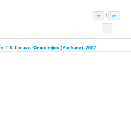
|
<<
>>
↑
к:
П.К. Гречко. Философия (Учебник). 2007