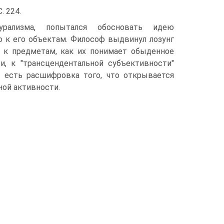
. 224.
турализма, попытался обосновать идею
ию к его объектам. Философ выдвинул лозунг
е к предметам, как их понимает обыденное
, к "трансцендентальной субъективности"
 есть расшифровка того, что открывается
ой активности.