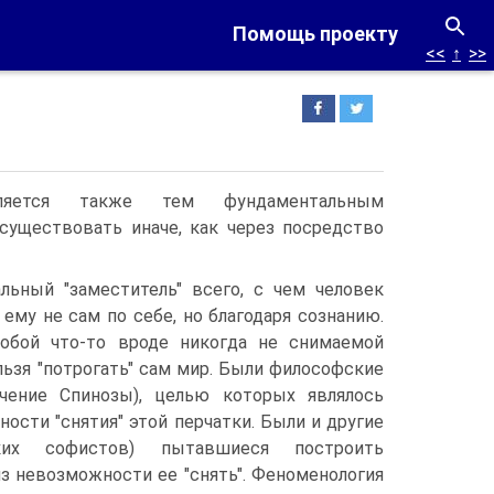
Помощь проекту
<<
↑
>>
еляется также тем фундаментальным
 существовать иначе, как через посредство
альный "заместитель" всего, с чем человек
 ему не сам по себе, но благодаря сознанию.
обой что-то вроде никогда не снимаемой
ельзя "потрогать" сам мир. Были философские
учение Спинозы), целью которых являлось
ости "снятия" этой перчатки. Были и другие
ских софистов) пытавшиеся построить
з невозможности ее "снять". Феноменология