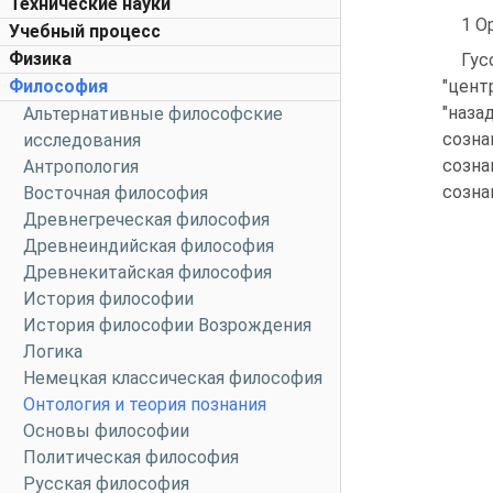
Технические науки
1 О
Учебный процесс
Физика
Гу
Философия
"цент
"наза
Альтернативные философские
созна
исследования
созна
Антропология
созна
Восточная философия
Древнегреческая философия
Древнеиндийская философия
Древнекитайская философия
История философии
История философии Возрождения
Логика
Немецкая классическая философия
Онтология и теория познания
Основы философии
Политическая философия
Русская философия