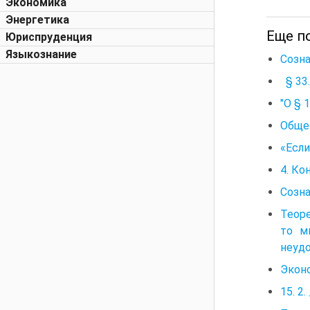
Экономика
Энергетика
Еще по
Юриспруденция
Языкознание
Созна
§ 33.
"О § 
Общес
«Если
4. Ко
Созна
Теоре
то м
неудо
Эконо
15. 2