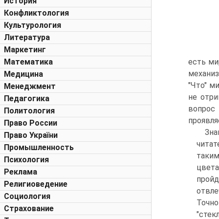
История
Конфликтология
Культурология
Литература
Маркетинг
Математика
есть ми
механиз
Медицина
"Что" м
Менеджмент
не отри
Педагогика
вопрос
Политология
проявля
Право России
Зна
Право України
читат
Промышленность
таким
Психология
цвета
Реклама
пройд
Религиоведение
отвле
Социология
Точно
Страхование
"стекл