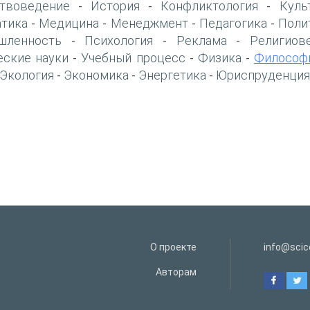
твоведение
История
Конфликтология
Куль
-
-
-
тика
Медицина
Менеджмент
Педагогика
Поли
-
-
-
-
шленность
Психология
Реклама
Религиов
-
-
-
еские науки
Учебный процесс
Физика
Философ
-
-
-
Экология
Экономика
Энергетика
Юриспруденция
-
-
-
О проекте
info@scice
Авторам