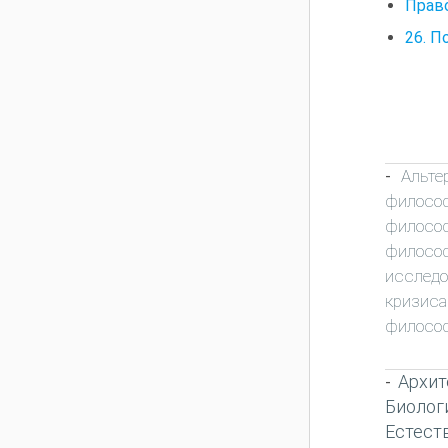
Право
26. П
Альте
-
филосо
филосо
филосо
исследо
кризиса
филосо
Архит
-
Биолог
Естест