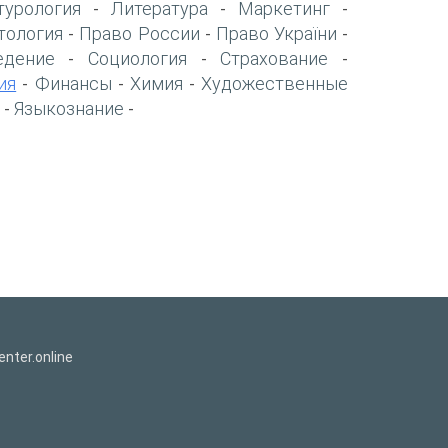
турология
Литература
Маркетинг
-
-
-
тология
Право России
Право України
-
-
-
едение
Социология
Страхование
-
-
-
ия
Финансы
Химия
Художественные
-
-
-
Языкознание
-
-
nter.online