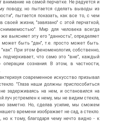
т внимание на самой перчатке. Не радуется и
ому поводу, но пытается сделать выводы из
ости", пытается показать, как все то, с чем
в своей жизни, "завязано" с этой перчаткой,
еснимаемостью". Мир для человека всегда
 же выясняет эту его "данность", определяет
 может быть "дан", т.е. просто может быть.
 "как". При этом феноменология, собственно,
 подчеркивает, что само это "вне", каждый
операции сознания. В этом, в частности,
.
арактеризуя современное искусство призывал
стекло. "Глаза наши должны приспособиться
 не задерживаясь на нем, и остановился на
й луч устремлен к нему, мы не видим стекла,
оно заметно. Но, сделав усилие, мы сможем
 нашего времени изображает не сад, а стекло.
 но к тому, благодаря чему нечто видно - к