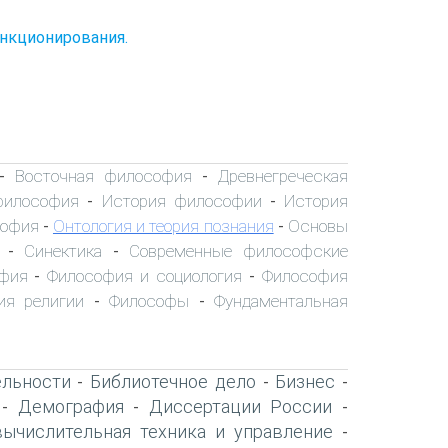
ункционирования.
Восточная философия
Древнегреческая
-
-
философия
История философии
История
-
-
софия
Онтология и теория познания
Основы
-
-
Синектика
Современные философские
-
-
офия
Философия и социология
Философия
-
-
ия религии
Философы
Фундаментальная
-
-
ельности
Библиотечное дело
Бизнес
-
-
-
Демография
Диссертации России
-
-
-
вычислительная техника и управление
-