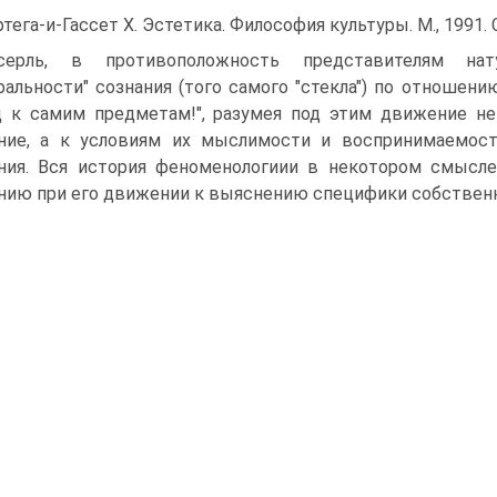
ртега-и-Гассет X. Эстетика. Философия культуры. М., 1991. С
ссерль, в противоположность представителям на
ральности" сознания (того самого "стекла") по отношен
д к самим предметам!", разумея под этим движение н
ние, а к условиям их мыслимости и воспринимаемости
ния. Вся история феноменологиии в некотором смысле
нию при его движении к выяснению специфики собственн