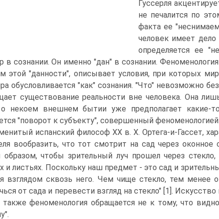
Гуссерля акцентируе
не печалится по эт
факта ее "неснимаем
человек имеет дело 
определяется ее "н
р в сознании. Он именно "дан" в сознании. Феноменология
м этой "данности", описывает условия, при которых мир
ира обусловливается "как" сознания. "Что" невозможно без
цает существование реальности вне человека. Она лишь
 о некоем внешнем бытии уже предполагает какие-то 
ется "поворот к субъекту", совершенный феноменологией
менитый испанский философ XX в. X. Ортега-и-Гассет, х
еля вообразить, что тот смотрит на сад через оконное 
 образом, чтобы зрительный луч прошел через стекло,
х и листьях. Поскольку наш предмет - это сад и зрительны
я взглядом сквозь него. Чем чище стекло, тем менее 
чься от сада и перевести взгляд на стекло" [1]. Искусство
 также феноменология обращается не к тому, что видно,
у".