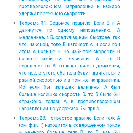
противоположном направлении и каждое
удержит прежнюю скорость.
Теорема 31. Седьмое правило. Если В и А
движутся по одному направлению, А
медленнее, а В, следуя за ним, быстрее, так
что, наконец, тело В нагоняет А, и если при
этом А больше В, но избыток скорости В
больше избытка величины А, то В
перенесет на А столько своего движения,
что после этого оба тела будут двигаться с
равной скоростью и в том же направлении.
Ио если бы излишек величины А был
больше излишка скорости В, то В было бы
отражено телом А в противоположном
направлении, но удержало бы при э
Теорема 28. Четвертое правило. Если тело А
(см. фиг. 1) находится в совершенном покое
и немного больше тела В, то В, как бы