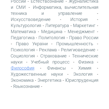
России
Естествознание
Журналистика
-
-
и СМИ
Информатика, вычислительная
-
техника и управление
-
Искусствоведение
История
-
-
Культурология
Литература
Маркетинг
-
-
-
Математика
Медицина
Менеджмент
-
-
-
Педагогика
Политология
Право России
-
-
Право України
Промышленность
-
-
-
Психология
Реклама
Религиоведение
-
-
-
Социология
Страхование
Технические
-
-
науки
Учебный процесс
Физика
-
-
-
Философия
Финансы
Химия
-
-
-
Художественные науки
Экология
-
-
Экономика
Энергетика
Юриспруденция
-
-
Языкознание
-
-