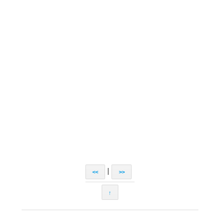
|
<<
>>
↑