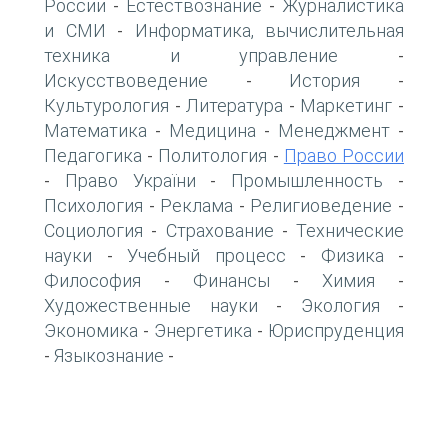
России
Естествознание
Журналистика
-
-
и СМИ
Информатика, вычислительная
-
техника и управление
-
Искусствоведение
История
-
-
Культурология
Литература
Маркетинг
-
-
-
Математика
Медицина
Менеджмент
-
-
-
Педагогика
Политология
Право России
-
-
Право України
Промышленность
-
-
-
Психология
Реклама
Религиоведение
-
-
-
Социология
Страхование
Технические
-
-
науки
Учебный процесс
Физика
-
-
-
Философия
Финансы
Химия
-
-
-
Художественные науки
Экология
-
-
Экономика
Энергетика
Юриспруденция
-
-
Языкознание
-
-