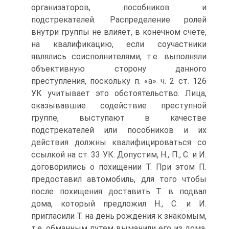
организаторов, пособников и
подстрекателей. Распределение ролей
внутри группы не влияет, в конечном счете,
на квалификацию, если соучастники
являлись соисполнителями, т.е. выполняли
объективную сторону данного
преступления, поскольку п. «а» ч. 2 ст. 126
УК учитывает это обстоятельство. Лица,
оказывавшие содействие преступной
группе, выступают в качестве
подстрекателей или пособников и их
действия должны квалифицироваться со
ссылкой на ст. 33 УК. Допустим, Н., П., С. и И.
договорились о похищении Т. При этом П.
предоставил автомобиль, для того чтобы
после похищения доставить Т. в подвал
дома, который предложил Н., С. и И.
пригласили Т. на день рождения к знакомым,
т.е. обманным путем выманили его из дома.