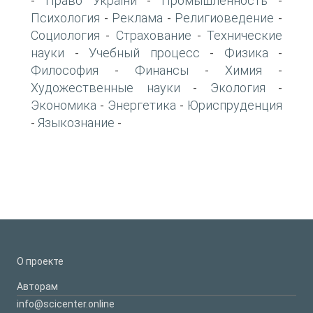
Право України
Промышленность
-
-
-
Психология
Реклама
Религиоведение
-
-
-
Социология
Страхование
Технические
-
-
науки
Учебный процесс
Физика
-
-
-
Философия
Финансы
Химия
-
-
-
Художественные науки
Экология
-
-
Экономика
Энергетика
Юриспруденция
-
-
Языкознание
-
-
О проекте
Авторам
info@scicenter.online