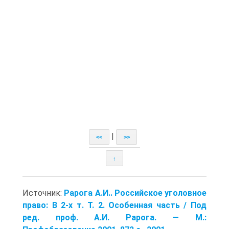
|
<<
>>
↑
Источник:
Рарога А.И.. Российское уголовное
право: В 2-х т. Т. 2. Особенная часть / Под
ред. проф. А.И. Рарога. — М.: