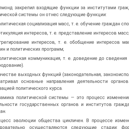
Алмонд закрепил входящие функции за институтами гра
ической системы он отнес следующие функции:
олитическая социализация масс, т. е. обучение граждан с
ртикуляция интересов, т. е. представление интересов масс
грегирование интересов, т. е. обобщение интересов м
ин и политических программ;
олитическая коммуникация, т. е. доведение до сведени
родование).
ачестве выходных функций (законодательная, законоиспол
атривал основные направления деятельности органов
зацией политического курса.
амика политической системы — это процесс изменения
льности государственных органов и институтов гражд
ан.
цесс эволюции общества цикличен. В процессе измен
едовательно осуществляются следующие стадии: фо