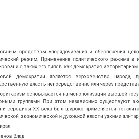
овным средством упорядочивания и обеспечения цело
ический режим. Применение политического режима в к
рованию таких его типов, как демократия, авторитаризм 
овой демократии является верховенство народа, п
арственную власть непосредственно или через представ
оритаризм основывается на монополизации высшей госу
рными группами. При этом независимо существуют эко
а и середины XX века был широко применяется тоталит
ической, экономической и духовной власти узкими элита
ирал
енов Влад