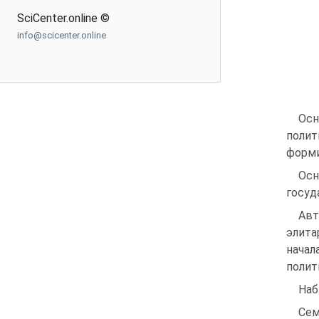
SciCenter.online ©
info@scicenter.online
Осн
полит
форми
Осн
госуд
Авт
элита
начал
полит
Наб
Сем