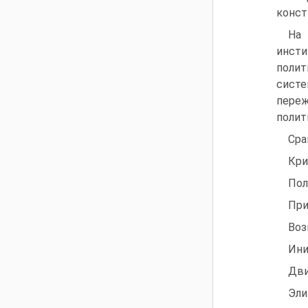
конст
На 
инсти
полит
сист
переж
полит
Сра
Кри
Пол
При
Воз
Ини
Дви
Эли