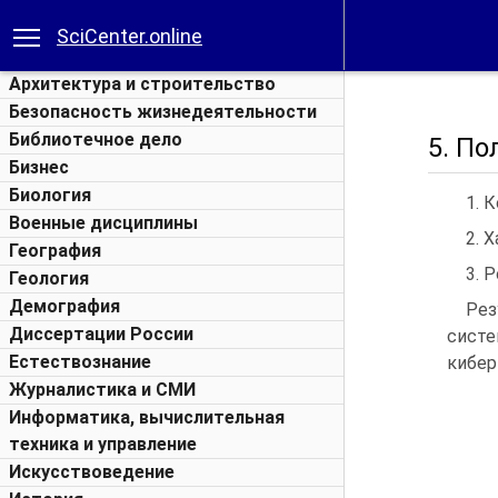
SciCenter.online
Архитектура и строительство
Безопасность жизнедеятельности
Библиотечное дело
5. П
Бизнес
Биология
1. 
Военные дисциплины
2. 
География
3. 
Геология
Демография
Рез
Диссертации России
систе
Естествознание
кибер
Журналистика и СМИ
Информатика, вычислительная
техника и управление
Искусствоведение