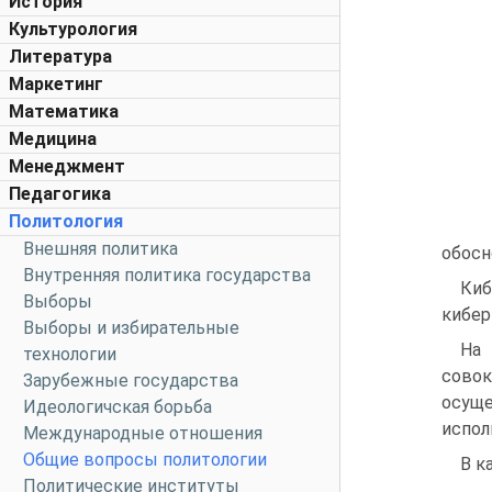
История
Культурология
Литература
Маркетинг
Математика
Медицина
Менеджмент
Педагогика
Политология
Внешняя политика
обосн
Внутренняя политика государства
Киб
Выборы
кибер
Выборы и избирательные
На
технологии
совок
Зарубежные государства
осуще
Идеологичская борьба
испол
Международные отношения
Общие вопросы политологии
В к
Политические институты