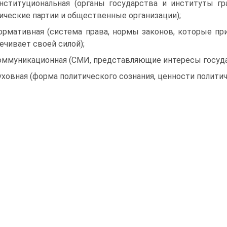
нституциональная (органы государства и институты г
ические партии и общественные организации);
ормативная (система права, нормы законов, которые п
ечивает своей силой);
оммуникационная (СМИ, представляющие интересы госуда
уховная (форма политического сознания, ценности политич