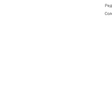
Ред
Сол