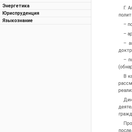
Энергетика
Г. 
Юриспруденция
полит
Языкознание
– п
– а
– а
доктр
– п
(обна
В к
рассм
реали
Дин
деяте
гражд
Про
посл