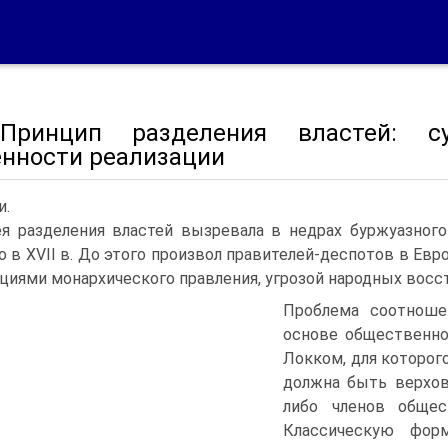
Принцип разделения властей: су
енности реализации
и.
я разделения властей вызревала в недрах буржуазног
о в XVII в. До этого произвол правителей-деспотов в Е
циями монархического правления, угрозой народных восс
Проблема соотношен
основе общественно
Локком, для которог
должна быть верхов
либо членов общес
Классическую форм