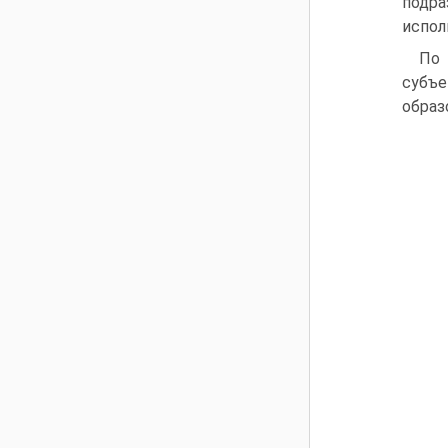
подра
испол
По 
субъе
образ