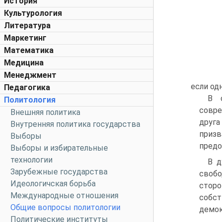
История
Культурология
Литература
Маркетинг
Математика
Медицина
Менеджмент
если од
Педагогика
В 
Политология
совре
Внешняя политика
друга
Внутренняя политика государства
приз
Выборы
предо
Выборы и избирательные
технологии
В д
Зарубежные государства
свобо
Идеологичская борьба
сторо
Международные отношения
собст
Общие вопросы политологии
демок
Политические институты