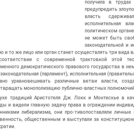
получила в трудах
предупредить злоупо
власть сдержива
исполнительная в
политическом органе
не может быть своб
законодательной и 
но и то же лицо или орган станет осуществлять три вида в
соответствии с современной трактовкой этой тео
менного демократического правового государства в не
 законодательная (парламент), исполнительная (правитель
вано уравновешивать различные ветви власти, созд
твращать монополизацию публично-властных полномочий 
ухе традиций Аристотеля Дж. Локк и Монтескье в кач
ды и видели главную задачу права в ограждении индивид
нниками либерализма, они про-тивопоставляли личные
венность, общественным и выступали за конституцион
ратии.