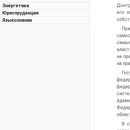
Доктр
Энергетика
его 
Юриспруденция
собст
Языкознание
Пр
самос
самым
власт
на пр
на пр
Гос
феде
федер
сист
Админ
Федер
област
В с