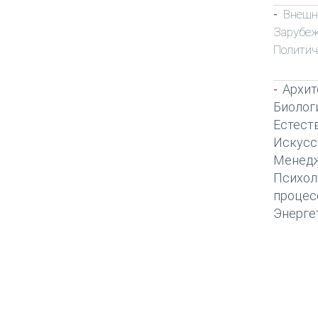
Внешн
-
Зарубеж
Политич
Архит
-
Биолог
Естест
Искусс
Менед
Психол
процес
Энерге