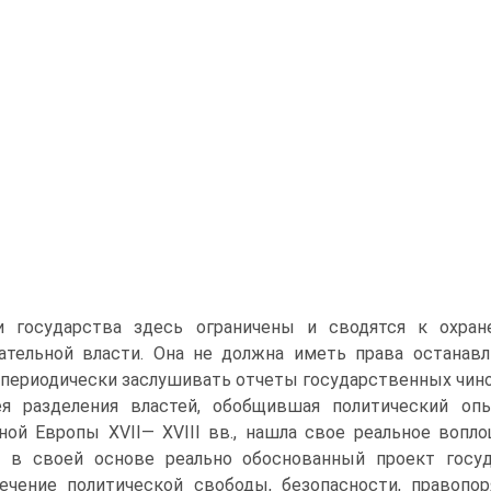
и государства здесь ограничены и сводятся к охран
ательной власти. Она не должна иметь права останавл
 периодически заслушивать отчеты государственных чин
я разделения властей, обобщившая политический опы
ной Европы XVII— XVIII вв., нашла свое реальное воп
 в своей основе реально обоснованный проект госуд
ечение политической свободы, безопасности, правопо