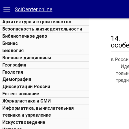
SciCenter.online
Архитектура и строительство
Безопасность жизнедеятельности
Библиотечное дело
14. 
Бизнес
особ
Биология
Военные дисциплины
в Росси
География
Иде
Геология
тольк
Демография
тради
Диссертации России
Естествознание
Журналистика и СМИ
Информатика, вычислительная
техника и управление
Искусствоведение