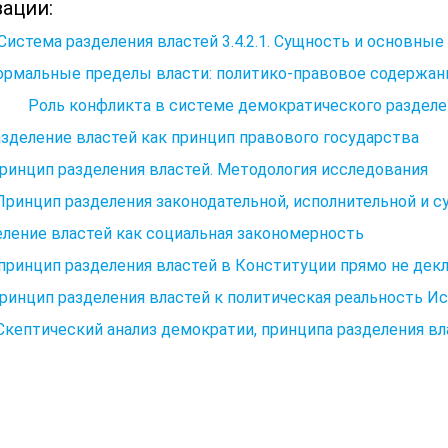
зации:
. Система разделения властей 3.4.2.1. Сущность и основны
ормальные пределы власти: политико-правовое содержан
оль конфликта в системе демократического разделен
азделение властей как принцип правового государства
Принцип разделения властей. Методология исследования
 Принцип разделения законодательной, исполнительной и 
ление властей как социальная закономерность
принцип разделения властей в Конституции прямо не декл
Принцип разделения властей к политическая реальность Исп
 Скептический анализ демократии, принципа разделения в