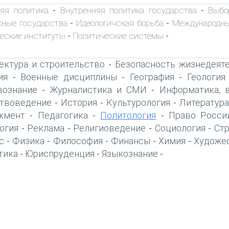
яя политика
Внутренняя политика государства
Выбо
-
-
ные государства
Идеологичская борьба
Международны
-
-
еские институты
Политические системы
-
-
ектура и строительство
Безопасность жизнедеят
-
ия
Военные дисциплины
География
Геология
-
-
-
вознание
Журналистика и СМИ
Информатика, 
-
-
твоведение
История
Культурология
Литература
-
-
-
жмент
Педагогика
Политология
Право Росси
-
-
-
огия
Реклама
Религиоведение
Социология
Ст
-
-
-
-
с
Физика
Философия
Финансы
Химия
Художе
-
-
-
-
-
тика
Юриспруденция
Языкознание
-
-
-