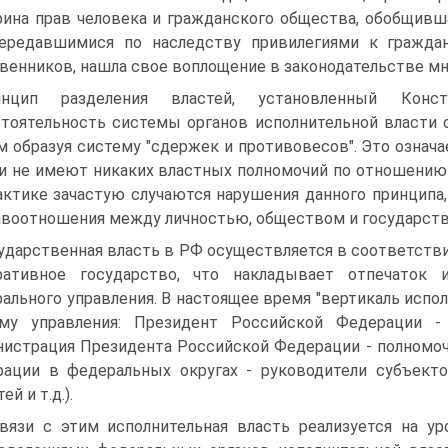
ина прав человека и гражданского общества, обобщивша
передавшимися по наследству привилегиями к гражда
венников, нашла свое воплощение в законодательстве мн
инцип разделения властей, установленный Конст
тоятельность системы органов исполнительной власти о
 образуя систему "сдержек и противовесов". Это означа
и не имеют никаких властных полномочий по отношению 
актике зачастую случаются нарушения данного принципа,
авоотношения между личностью, обществом и государств
ударственная власть в РФ осуществляется в соответстви
ративное государство, что накладывает отпечаток
ального управления. В настоящее время "вертикаль испо
ему управления: Президент Российской Федерации -
истрация Президента Российской Федерации - полномо
ации в федеральных округах - руководители субъекто
ей и т.д.).
вязи с этим исполнительная власть реализуется на у