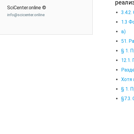
реали
SciCenter.online ©
3.4.2
info@scicenter.online
1.3 Ф
в) Р
51. Р
§ 1. 
12.1.
Разде
Хотя 
§ 1. 
§7.3.