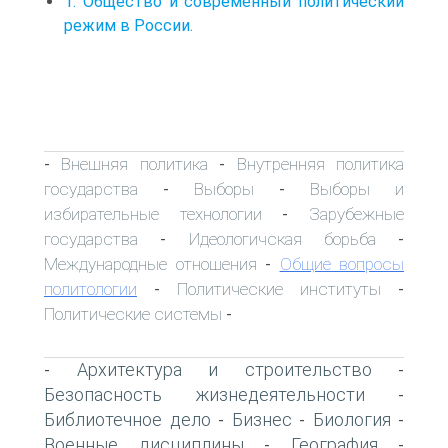
1. Общество и современный политический
режим в России.
Внешняя политика
Внутренняя политика
-
-
государства
Выборы
Выборы и
-
-
избирательные технологии
Зарубежные
-
государства
Идеологичская борьба
-
-
Международные отношения
Общие вопросы
-
политологии
Политические институты
-
-
Политические системы
-
Архитектура и строительство
-
-
Безопасность жизнедеятельности
-
Библиотечное дело
Бизнес
Биология
-
-
-
Военные дисциплины
География
-
-