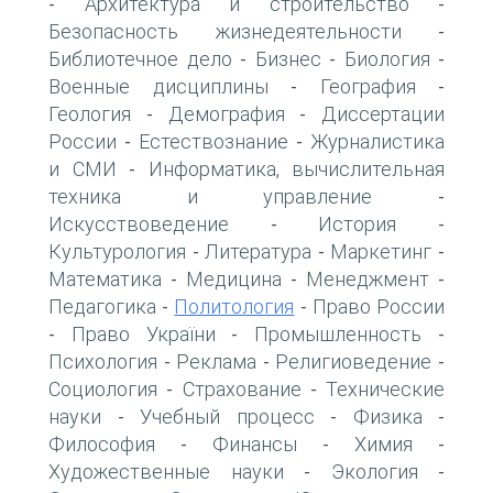
Архитектура и строительство
-
-
Безопасность жизнедеятельности
-
Библиотечное дело
Бизнес
Биология
-
-
-
Военные дисциплины
География
-
-
Геология
Демография
Диссертации
-
-
России
Естествознание
Журналистика
-
-
и СМИ
Информатика, вычислительная
-
техника и управление
-
Искусствоведение
История
-
-
Культурология
Литература
Маркетинг
-
-
-
Математика
Медицина
Менеджмент
-
-
-
Педагогика
Политология
Право России
-
-
Право України
Промышленность
-
-
-
Психология
Реклама
Религиоведение
-
-
-
Социология
Страхование
Технические
-
-
науки
Учебный процесс
Физика
-
-
-
Философия
Финансы
Химия
-
-
-
Художественные науки
Экология
-
-