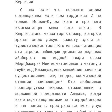
Киргизии.
У нас есть что показать своим
согражданам. Есть чем гордиться. И не
только Иссык-Кулем, хотя и про него
кыргызтанцы мало чего знают. В
Кыргызстане масса горных озер, которые
хранят свою дикую красоту вдали от
туристических троп. Кто из вас, читающих
эти строки, наблюдал движение ледяных
айсбергов по водной глади озера
Мерцбахера? Или всматривался в матовую
глубь вод Каракуля, ища малейшие признаки
существования там, на дне, космической
станции пришельцев? Кто любовался
перевернутым миром, отраженным в
зеркальной поверхности Алакёля, когда
кажется, что под ногами нет твердой опоры
и ты повис в пространстве меж двух
параллельных миров, а над тобой и под