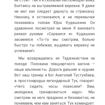
не стоит. Так я и скользил беспомощно вниз,
болтаясь на вытравляемой веревке. Я даже
не мог как следует дернуть за страховку.
Наконец я остановился, и на перемычке
показалась голова Юры Кудашкина. Он
удивленно посмотрел на меня. Я виновато
развел руками: «Сорвался я». Кудашкин
засмеялся: «То-то мы смотрим, больно
быстро ты побежал, выдавать веревку не
успеваем!»
Мы возвращались из Таджикистана на
поезде. Половина плацкартного вагона –
наши альпинисты. Дорога дальняя и нудная.
Вот наш тренер и бог Анатолий Тустукбаев,
в простонародье легендарный Тук, говорит:
«Чего сидите, носы повесили? Вам,
молодежи, тренироваться надо». Мы
смотрим на него преданно и беззаветно, не
понимаем, чем нам заняться. Тук командует: