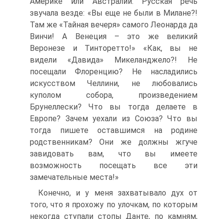
Америке или Австралии. Русская речь
звучала везде: «Вы еще не были в Милане?!
Там же «Тайная вечеря» самого Леонарда да
Винчи! А Венеция – это же великий
Веронезе и Тинторетто!» «Как, вы не
видели «Давида» Микеланджело?! Не
посещали Флоренцию? Не насладились
искусством Челлини, не любовались
куполом собора, произведением
Брунеллески? Что вы тогда делаете в
Европе? Зачем уехали из Союза? Что вы
тогда пишете оставшимся на родине
родственникам? Они же должны жгуче
завидовать вам, что вы имеете
возможность посещать все эти
замечательные места!»
Конечно, и у меня захватывало дух от
того, что я прохожу по улочкам, по которым
некогда ступали стопы Данте, по камням,