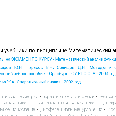
 и учебники по дисциплине Математический а
ты на ЭКЗАМЕН ПО КУРСУ «Математический анализ функци
варов Ю.Н., Тарасов В.Н., Селищев Д.Н.. Методы и 
ссов:Учебное пособие. - Оренбург: ГОУ ВПО ОГУ - 2004 год
ва Ж.А.. Операционный анализ - 2002 год
тическая геометрия
Вариационное исчисление
Векторн
-
-
 математика
Вычислительная математика
Дискр
-
-
льное исчисление
Дифференциальные уравнения
Исс
-
-
сное исчисление
Линейная алгебра
Линейное програ
-
-