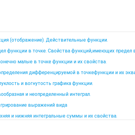
кция (отображение). Действительные функции.
дел функции в точке. Свойства функций,имеющих предел в
конечно малые в точке функции и их свойства.
определения дифференцируемой в точкефункции и их экв
пуклость и вогнутость графика функции.
вообразная и неопределенный интеграл.
егрирование выражений вида
рхняя и нижняя интегральные суммы и их свойства.