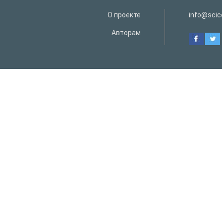
О проекте
info@scice
Авторам