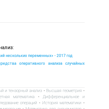
нализ:
й нескольких переменных» - 2017 год
средства оперативного анализа случайных
ый и тензорный анализ
Высшая геометрия
-
-
етная математика
Дифференциальное и
-
ледование операций
История математики
-
-
ммирование
Математика для экономистов
-
-