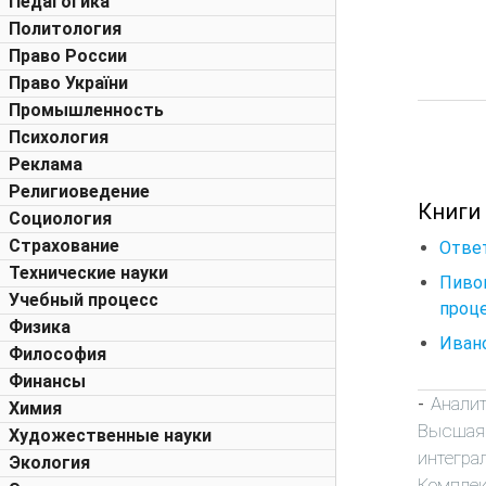
Педагогика
Политология
Право России
Право України
Промышленность
Психология
Реклама
Религиоведение
Книги
Социология
Страхование
Отве
Технические науки
Пиво
Учебный процесс
проце
Физика
Ивано
Философия
Финансы
Анали
-
Химия
Высшая
Художественные науки
интегра
Экология
Комплек