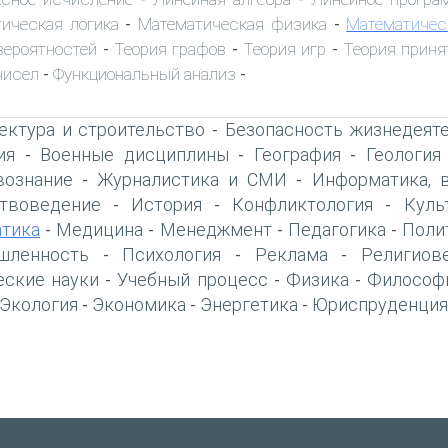
ическая логика
Математическая физика
Математичес
-
-
вероятностей
Теория графов
Теория игр
Теория приня
-
-
-
чисел
Функциональный анализ
-
-
ектура и строительство
Безопасность жизнедеят
-
ия
Военные дисциплины
География
Геология
-
-
-
вознание
Журналистика и СМИ
Информатика, 
-
-
твоведение
История
Конфликтология
Куль
-
-
-
тика
Медицина
Менеджмент
Педагогика
Поли
-
-
-
-
шленность
Психология
Реклама
Религиов
-
-
-
еские науки
Учебный процесс
Физика
Философ
-
-
-
Экология
Экономика
Энергетика
Юриспруденция
-
-
-