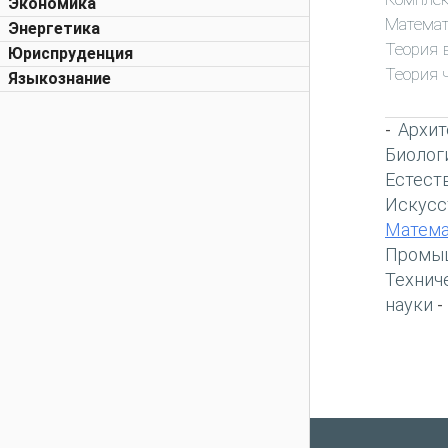
Экономика
Математ
Энергетика
Теория 
Юриспруденция
Теория 
Языкознание
Архит
-
Биолог
Естест
Искусс
Матема
Промы
Технич
науки
-