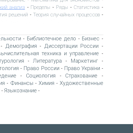
кий анализ
Пределы
Ряды
Статистика
-
-
-
-
тия решений
Теория случайных процессов
-
-
ельности
Библиотечное дело
Бизнес
-
-
-
Демография
Диссертации России
-
-
-
вычислительная техника и управление
-
турология
Литература
Маркетинг
-
-
-
тология
Право России
Право України
-
-
-
едение
Социология
Страхование
-
-
-
ия
Финансы
Химия
Художественные
-
-
-
Языкознание
-
-