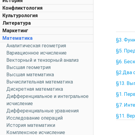
История
Конфликтология
Культурология
Литература
Маркетинг
Математика
§3. Фун
Аналитическая геометрия
§5. Пре
Вариационное исчисление
Векторный и тензорный анализ
§6. Бес
Высшая геометрия
§2.Два 
Высшая математика
Вычислительная математика
§13. Вы
Дискретная математика
§1. Пер
Дифференциальное и интегральное
исчисление
§7. Инт
Дифференциальные уравнения
§11. Ве
Исследование операций
История математики
Комплексное исчисление