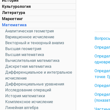
История
Культурология
Литература
Маркетинг
Математика
Аналитическая геометрия
Вариационное исчисление
Вопросы
Векторный и тензорный анализ
Определ
Высшая геометрия
Высшая математика
Определ
Вычислительная математика
одновр
Дискретная математика
Определ
Дифференциальное и интегральное
точке. Г
исчисление
Дифференциальные уравнения
Определ
Исследование операций
Определ
История математики
(показат
Комплексное исчисление
Линейная алгебра
Частны