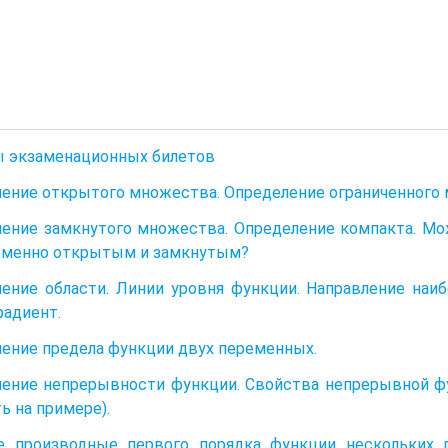
 экзаменационных билетов
ение открытого множества. Определение ограниченного
ение замкнутого множества. Определение компакта. Мо
еменно открытым и замкнутым?
ение области. Линии уровня функции. Направление наи
радиент.
ение предела функции двух переменных.
ение непрерывности функции. Свойства непрерывной ф
ь на примере).
е производные первого порядка функции нескольких 