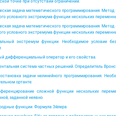
ской точке при отсутствии ограничений.
еская задача математического программирования. Метод
ого условного экстремума функции нескольких переменн
еская задача математического программирования. Метод
ого условного экстремума функции нескольких переменн
кальный экстремум функции. Необходимое условие бе
.
й дифференциальный оператор и его свойства.
нтальная система частных решений. Определитель Вронск
остановка задачи нелинейного программирования. Необ
ельном ортанте.
фференцирование сложной функции нескольких перем
ной, заданной неявно.
родные функции. Формула Эйлера.