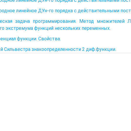
родное линейное ДУн-го порядка с действительными пос
родное линейное ДУн-го порядка с действительными пос
ческая задача программирования. Метод множителей Л
го экстремума функций нескольких переменных.
нциал функции. Свойства.
й Сильвестра знакоопределенности 2 диф.функции.