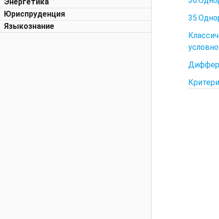
36.Одно
Энергетика
Юриспруденция
35.Одно
Языкознание
Класси
условно
Диффере
Критери