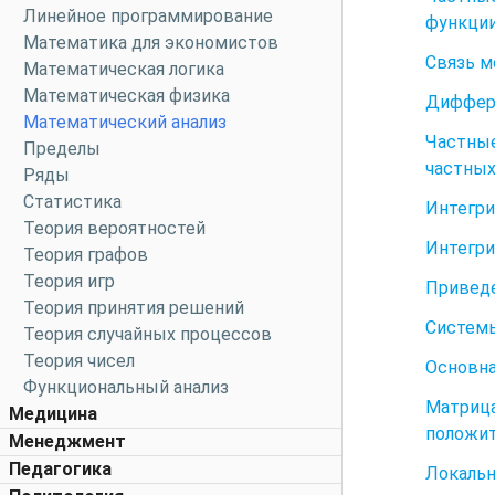
Линейное программирование
функции
Математика для экономистов
Связь м
Математическая логика
Математическая физика
Диффере
Математический анализ
Частны
Пределы
частных
Ряды
Статистика
Интегри
Теория вероятностей
Интегри
Теория графов
Теория игр
Приведе
Теория принятия решений
Системы
Теория случайных процессов
Теория чисел
Основна
Функциональный анализ
Матрица
Медицина
положит
Менеджмент
Педагогика
Локаль