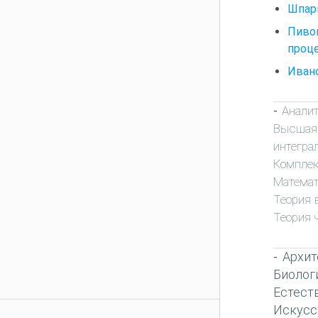
Шпарг
Пиво
проце
Ивано
Анали
-
Высшая
интегра
Комплек
Математ
Теория 
Теория 
Архит
-
Биолог
Естест
Искусс