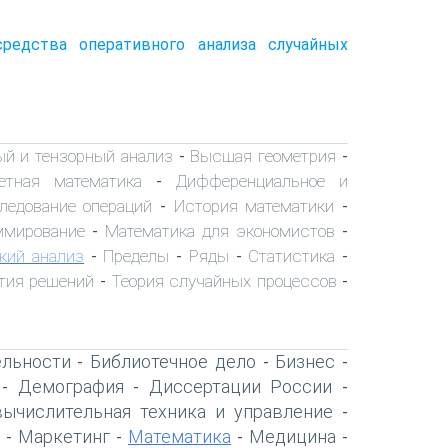
средства оперативного анализа случайных
ый и тензорный анализ
Высшая геометрия
-
-
етная математика
Дифференциальное и
-
ледование операций
История математики
-
-
ммирование
Математика для экономистов
-
-
кий анализ
Пределы
Ряды
Статистика
-
-
-
-
тия решений
Теория случайных процессов
-
-
ельности
Библиотечное дело
Бизнес
-
-
-
Демография
Диссертации России
-
-
-
вычислительная техника и управление
-
Маркетинг
Математика
Медицина
-
-
-
-