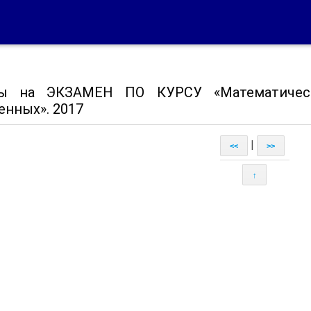
ты на ЭКЗАМЕН ПО КУРСУ «Математическ
енных». 2017
|
<<
>>
↑