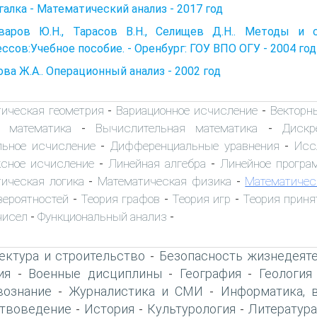
алка - Математический анализ - 2017 год
варов Ю.Н., Тарасов В.Н., Селищев Д.Н.. Методы и 
ссов:Учебное пособие. - Оренбург: ГОУ ВПО ОГУ - 2004 год
ва Ж.А.. Операционный анализ - 2002 год
тическая геометрия
Вариационное исчисление
Векторн
-
-
 математика
Вычислительная математика
Дискр
-
-
льное исчисление
Дифференциальные уравнения
Исс
-
-
сное исчисление
Линейная алгебра
Линейное програ
-
-
ическая логика
Математическая физика
Математичес
-
-
вероятностей
Теория графов
Теория игр
Теория приня
-
-
-
чисел
Функциональный анализ
-
-
ектура и строительство
Безопасность жизнедеят
-
ия
Военные дисциплины
География
Геология
-
-
-
вознание
Журналистика и СМИ
Информатика, 
-
-
твоведение
История
Культурология
Литература
-
-
-