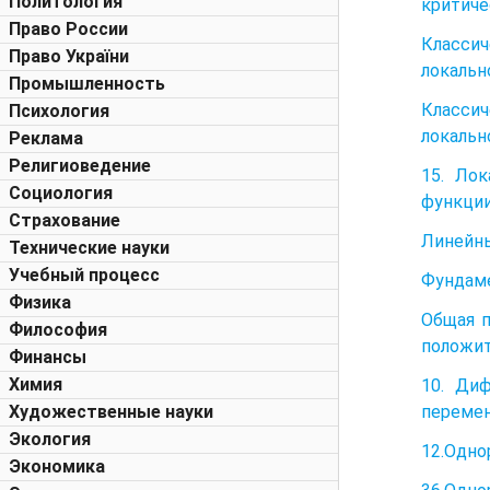
Политология
критиче
Право России
Классич
Право України
локальн
Промышленность
Классич
Психология
локальн
Реклама
Религиоведение
15. Ло
Социология
функции
Страхование
Линейны
Технические науки
Учебный процесс
Фундаме
Физика
Общая п
Философия
положит
Финансы
Химия
10. Ди
перемен
Художественные науки
Экология
12.Одно
Экономика