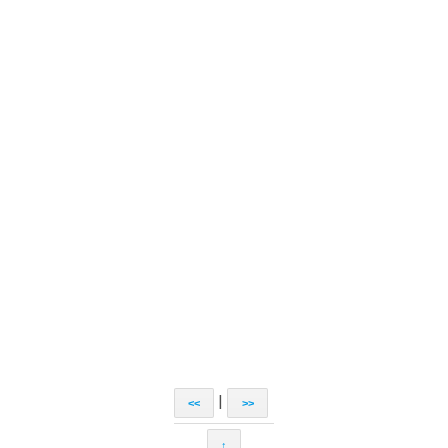
|
<<
>>
↑