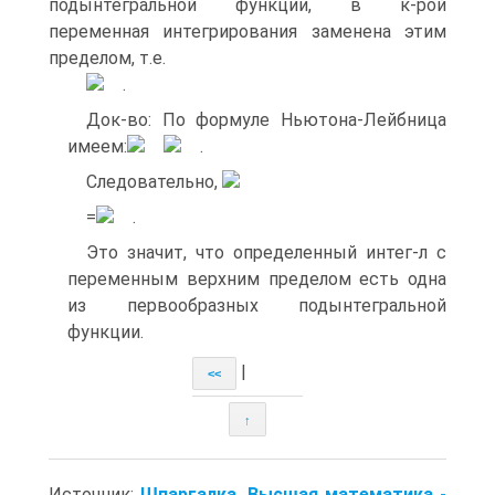
подынтегральной функции, в к-рой
переменная интегрирования заменена этим
пределом, т.е.
.
Док-во: По формуле Ньютона-Лейбница
имеем:
.
Следовательно,
=
.
Это значит, что определенный интег-л с
переменным верхним пределом есть одна
из первообразных подынтегральной
функции.
|
<<
↑
Источник:
Шпаргалка. Высшая математика -