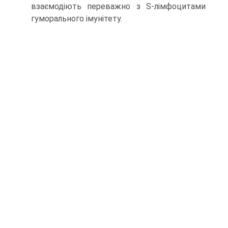
взаємодіють переважно з S-лімфоцитами
гуморального імунітету.