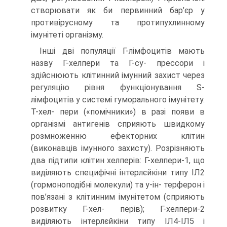
створювати як би первинний бар’єр у
противірусному та протипухлинному
імунітеті організму.
Інші дві популяції Г-лімфоцитів мають
назву Г-хелпери та Г-су- прессори і
здійснюють клітинний імунний захист через
регуляцію рівня функціонування S-
лімфоцитів у системі гуморального імунітету.
Т-хел- пери («помічники») в разі появи в
організмі антигенів сприяють швидкому
розмноженню ефекторних клітин
(виконавців імунного захисту). Розрізняють
два підтипи клітин хелперів: Г-хелпери-1, що
виділяють специфічні інтерлєйкіни типу ІЛ2
(гормоноподібні молекули) та у-ін- терферон і
пов’язані з клітинним імунітетом (сприяють
розвитку Г-хел- перів); Г-хелпери-2
виділяють інтерлєйкіни типу ІЛ4-ІЛ5 і