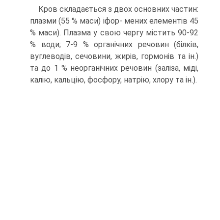
Кров складається з двох основних частин:
плазми (55 % маси) іфор- мених елементів 45
% маси). Плазма у свою чергу містить 90-92
% води; 7-9 % органічних речовин (білків,
вуглеводів, сечовини, жирів, гормонів та ін.)
та до 1 % неорганічних речовин (заліза, міді,
калію, кальцію, фосфору, натрію, хлору та ін.).