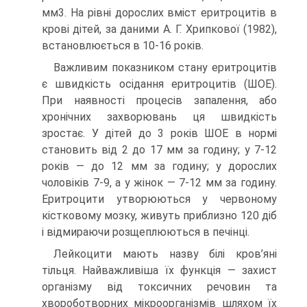
мм3. На рівні дорослих вміст еритроцитів в
крові дітей, за даними А. Г. Хрипкової (1982),
встановлюється в 10-16 років.
Важливим показником стану еритроцитів
є швидкість осідання еритроцитів (ШОЕ).
При наявності процесів запалення, або
хронічних захворювань ця швидкість
зростає. У дітей до 3 років ШОЕ в нормі
становить від 2 до 17 мм за годину; у 7-12
років — до 12 мм за годину; у дорослих
чоловіків 7-9, а у жінок — 7-12 мм за годину.
Еритроцити утворюються у червоному
кістковому мозку, живуть приблизно 120 діб
і відмираючи розщеплюються в печінці.
Лейкоцити мають назву білі кров’яні
тільця. Найважливіша їх функція — захист
організму від токсичних речовин та
хвороботворних мікроорганізмів шляхом їх