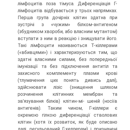
лімфоцитів поза тімуса. Диференціація Г-
лімфоцитів відбувається у трьох напрямках.
Перша група дочірніх клітин здатна при
зустрічі з «чужим» білком-антигеном
(збудником хвороби, або власним мутантом)
вступати з ним в реакцію і знищувати його.
Такі лімфоцити називаються Т-кіллерами
(«вбивцями») і характеризуються тим, що
здатні власними силами, без попередньої
імунізації та без підключення антитіл та
захисного комплементу плазми крові
(тлумачення цих понять дивись далі),
здійснювати лізіс (знищення шляхом
розчинення клітинних мембран та
зв’язування білків) клітин-мі- шеній (носіїв
антигенів). Таким чином, Г-кіллери є
окремою гілкою диференціації стволових
клітин (хотя їх розвиток, як буде описано
далі, регульований Г-хелперам) і призначені