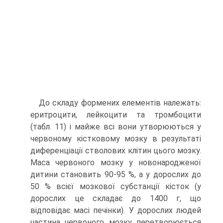
До складу формених елементів належать:
еритроцити, лейкоцити та тромбоцити
(табл. 11) і майже всі вони утворюються у
червоному кістковому мозку в результаті
диференціації стволових клітин цього мозку.
Маса червоного мозку у новонародженої
дитини становить 90-95 %, а у дорослих до
50 % всієї мозкової субстанції кісток (у
дорослих це складає до 1400 г, що
відповідає масі печінки). У дорослих людей
частина червоного мозку перетворюється