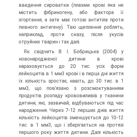
введення сироватки (плазми крові яка не
містить фібриногену, або фактора її
згортання, а зате має готові антитіла проти
певного антигену). Такі щеплення роблять,
наприклад, проти сказу, після укусів
отруйних тварин і так далі.
Як свідчить В. І. Бобрицька (2004) у
новонародженої дитини в крові
нараховується до 20 тис. усіх форм
лейкоцитів в 1 мм3 крові і в перші дні життя
їх кількість зростає, навіть, до 30 тис. в 1
мм3, що пов’язано з розсмоктуванням
продуктів розпаду крововиливів у тканини
дитини, які, зазвичай, відбуваються під час
народження. Через 7-12 перших днів життя
кількість лейкоцитів зменшується до 10-12
тис. в 1 мм3, що і зберігається на протязі
першого року життя дитини. Далі кількість