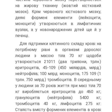
на жирову тканину (жовтий кістковий
мозок). Крім червоного кісткового мозку,
деякі формені елементи (лейкоцити,
моноцити) утворюються в лімфатичних
вузлах, а у новонароджених дітей ще й у
печінці.
Для підтримки клітинного складу крові на
потрібному рівні в організмі дорослої
людини з масою тіла 70 кг щодоби
утворюється 21011 (два триліони, трлн.)
еритроцитів, 45-109 (450 міліардів, млрд.)
нейтрофілів; 100 млрд. моноцитів, 175 109 (1
трлн. 750 млрд.) тромбоцитів. В середньому
у людини за 70 років життя при масі тіла 70
кг виробляється еритроцитів до 460 кг,
гранулоцитів (нейтрофілів) 5400 кг,
тромбоцитів 40 кг, лімфоцитів 275 кг.
Сталість вмісту формених елементів в крові