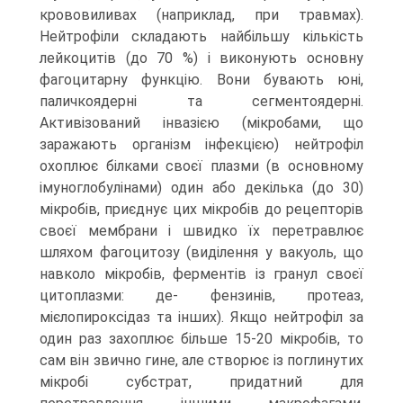
крововиливах (наприклад, при травмах).
Нейтрофіли складають найбільшу кількість
лейкоцитів (до 70 %) і виконують основну
фагоцитарну функцію. Вони бувають юні,
паличкоядерні та сегментоядерні.
Активізований інвазією (мікробами, що
заражають організм інфекцією) нейтрофіл
охоплює білками своєї плазми (в основному
імуноглобулінами) один або декілька (до 30)
мікробів, приєднує цих мікробів до рецепторів
своєї мембрани і швидко їх перетравлює
шляхом фагоцитозу (виділення у вакуоль, що
навколо мікробів, ферментів із гранул своєї
цитоплазми: де- фензинів, протеаз,
мієлопироксідаз та інших). Якщо нейтрофіл за
один раз захоплює більше 15-20 мікробів, то
сам він звично гине, але створює із поглинутих
мікробі субстрат, придатний для