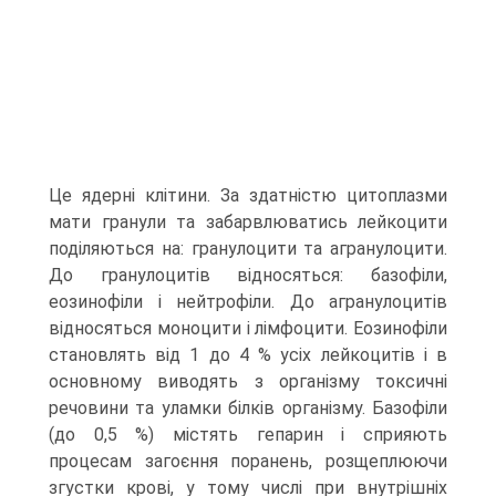
Це ядерні клітини. За здатністю цитоплазми
мати гранули та забарвлюватись лейкоцити
поділяються на: гранулоцити та агранулоцити.
До гранулоцитів відносяться: базофіли,
еозинофіли і нейтрофіли. До агранулоцитів
відносяться моноцити і лімфоцити. Еозинофіли
становлять від 1 до 4 % усіх лейкоцитів і в
основному виводять з організму токсичні
речовини та уламки білків організму. Базофіли
(до 0,5 %) містять гепарин і сприяють
процесам загоєння поранень, розщеплюючи
згустки крові, у тому числі при внутрішніх