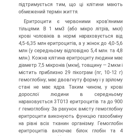
підтримується тим, що ці клітини мають
обмежений термін життя.
Еритроцити є червоними кров’яними
тільцями. В 1 мм3 (або мікро літрів, мкл)
крові чоловіків в нормі нараховується від
4,5-6,35 млн еритроцитів, а у жінок до 4,0-5,6
млн (у середньому відповідно 5,4 млн. та 4,8
млн.). Кожна клітина еритроциту людини має
діаметр 7,5 мікронів (мкм), товщину — 2мкм і
містить приблизно 29 пікограм (пг, 10-12 г)
гемоглобіну; має двовгнуту форму і у зрілому
стані не має ядра. Таким чином, у крові
дорослої людини в середньому
нараховується 3Т013 еритроцитів та до 900
г гемоглобіну. За рахунок вмісту гемоглобіну
еритроцити виконують функцію газообміну
на рівні всіх тканин організму. Гемоглобін
еритроцитів включає білок глобін та 4