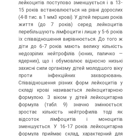
лейкоцитів поступово зменшується і в 13-
15 років встановлюється на рівні дорослих
(4-8 тис. в 1 мм3 крові). У дітей перших років
життя (до 7 років) серед лейкоцитів
перебільшують лімфоцити і лише у 5-6 років
їх співвідношення вирівнюється. До того ж
діти до 6-7 років мають велику кількість
недозрілих нейтрофілів (юних, паличко —
ядерних), що і обумовлює відносно низькі
захисні сили організму дітей молодшого віку
проти інфекційних захворювань.
Співвідношення різних форм лейкоцитів у
складі крові називається лейкоцитарною
формулою. З віком у дітей лейкоцитарна
формула (табл. 9) значно змінюється:
зростає кількість нейтрофилів тоді як
відсоток лімфоцитів і моноцитів
зменшується. У 16-17 років лейкоцитарна
формула приймає склад, характерний для