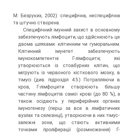
М. Безруких, 2002): специфічна, неспецифічна
та штучно створена.
Специфічний імунний захист в основному
забезпечують лімфоцити, що здійснюють це
двома шляхами: клітинним чи гуморальним.
Клітинний імунітет забезпечують
імунокомпетентні Г-лімфоцити, які
утворюються із стовбурних клітин, що
мігрують із червоного кісткового мозку, в
тімусі (див. підрозділ 4.5.) Потрапляючи в
кров, Г-лімфоцити створюють більшу
частину лімфоцитів самої крові (до 80 %), а
також осідають у периферійних органах
імуногенезу (перш за все в лімфатичних
вузлах та селезінці), утворюючи в них тімус-
залежні зони, що стають активними
точками проліферації (розмноження) Г-