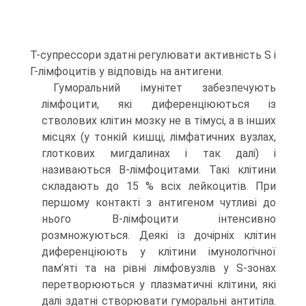
Т-супрессори здатні регулювати активність S і
Г-лімфоцитів у відповідь на антигени.
Гуморальний імунітет забезпечують
лімфоцити, які диференціюються із
стволових клітин мозку не в тімусі, а в інших
місцях (у тонкій кишці, лімфатичних вузлах,
глоткових мигдалинах і так далі) і
називаються В-лімфоцитами. Такі клітини
складають до 15 % всіх лейкоцитів. При
першому контакті з антигеном чутливі до
нього В-лімфоцити інтенсивно
розмножуються. Деякі із дочірніх клітин
диференціюють у клітини імунологічної
пам’яті та на рівні лімфовузлів у S-зонах
перетворюються у плазматичні клітини, які
далі здатні створювати гуморальні антитіла.