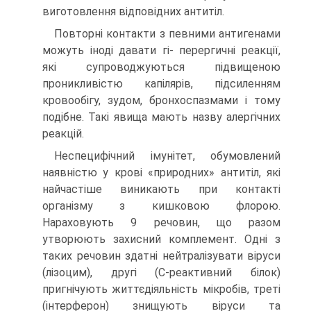
виготовлення відповідних антитіл.
Повторні контакти з певними антигенами
можуть іноді давати гі- перергичні реакції,
які супроводжуються підвищеною
проникливістю капілярів, підсиленням
кровообігу, зудом, бронхоспазмами і тому
подібне. Такі явища мають назву алергічних
реакцій.
Неспецифічний імунітет, обумовлений
наявністю у крові «природних» антитіл, які
найчастіше виникають при контакті
організму з кишковою флорою.
Нараховують 9 речовин, що разом
утворюють захисний комплемент. Одні з
таких речовин здатні нейтралізувати віруси
(лізоцим), другі (С-реактивний білок)
пригнічують життєдіяльність мікробів, треті
(інтерферон) знищують віруси та