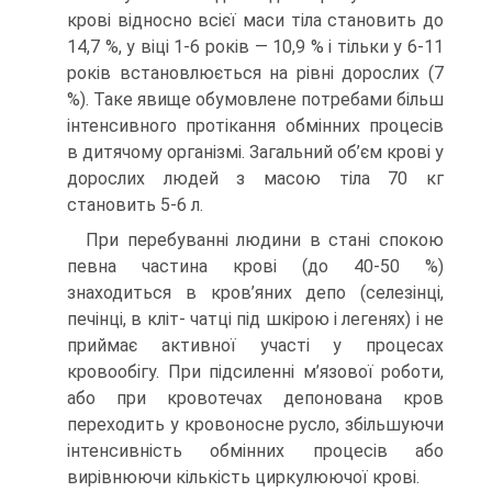
крові відносно всієї маси тіла становить до
14,7 %, у віці 1-6 років — 10,9 % і тільки у 6-11
років встановлюється на рівні дорослих (7
%). Таке явище обумовлене потребами більш
інтенсивного протікання обмінних процесів
в дитячому організмі. Загальний об’єм крові у
дорослих людей з масою тіла 70 кг
становить 5-6 л.
При перебуванні людини в стані спокою
певна частина крові (до 40-50 %)
знаходиться в кров’яних депо (селезінці,
печінці, в кліт- чатці під шкірою і легенях) і не
приймає активної участі у процесах
кровообігу. При підсиленні м’язової роботи,
або при кровотечах депонована кров
переходить у кровоносне русло, збільшуючи
інтенсивність обмінних процесів або
вирівнюючи кількість циркулюючої крові.