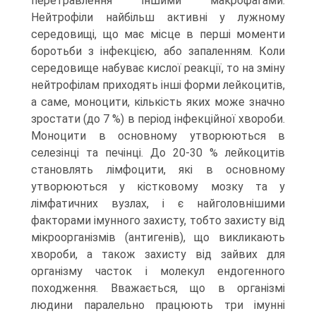
перетравлення іншими макрофагами.
Нейтрофіли найбільш активні у лужному
середовищі, що має місце в перші моменти
боротьби з інфекцією, або запаленням. Коли
середовище набуває кислої реакції, то на зміну
нейтрофілам приходять інші форми лейкоцитів,
а саме, моноцити, кількість яких може значно
зростати (до 7 %) в період інфекційної хвороби.
Моноцити в основному утворюються в
селезінці та печінці. До 20-30 % лейкоцитів
становлять лімфоцити, які в основному
утворюються у кістковому мозку та у
лімфатичних вузлах, і є найголовнішими
факторами імунного захисту, тобто захисту від
мікроорганізмів (антигенів), що викликають
хвороби, а також захисту від зайвих для
організму часток і молекул ендогенного
походження. Вважається, що в організмі
людини паралельно працюють три імунні