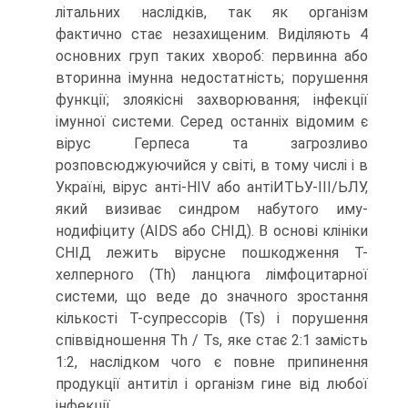
літальних наслідків, так як організм
фактично стає незахищеним. Виділяють 4
основних груп таких хвороб: первинна або
вторинна імунна недостатність; порушення
функції; злоякісні захворювання; інфекції
імунної системи. Серед останніх відомим є
вірус Герпеса та загрозливо
розповсюджуючийся у світі, в тому числі і в
Україні, вірус анті-HIV або антіИТЬУ-ІІІ/ЬЛУ,
який визиває синдром набутого иму-
нодифіциту (AIDS або СНІД). В основі клініки
СНІД лежить вірусне пошкодження Т-
хелперного (Th) ланцюга лімфоцитарної
системи, що веде до значного зростання
кількості Т-супрессорів (Ts) і порушення
співвідношення Th / Ts, яке стає 2:1 замість
1:2, наслідком чого є повне припинення
продукції антитіл і організм гине від любої
інфекції.