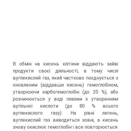
В обмін на кисень клітини віддають зайві
продукти своєї діяльності, в тому числі
вуглекислий газ, який частково поєднується з
оновленим (віддавши кисень) гемоглобіном,
утворюючи карбогемоглобін (до 20 %), або
розчинюється у воді плазми з утворенням
вугільної кислоти (до 80 % всього
вуглекислого газу). На рівні легень,
вуглекислий газ виводиться зовні, а кисень
знову окислює гемоглобін і все повторюється.