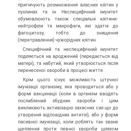
пригнічують розмноження власних клітин у
пухлинах та ін. Неспецифічний імунітет
обумовлюють також спеціальні клітини-
нейтрофіли та макрофаги, які здатні до
фагоцитозу, тобто до знищення
(перетравлення) чужорідних клітин.
Специфічний та неспецифічний імунітет
поділяється на вроджений (передається від
матері), та набутий, який утворюється після
перенесеної хвороби в процесі життя.
Крім цього існує можливість штучної
імунізації організму, яка проводиться або у
формі вакцинації (коли в організм вводять
послаблений збудник хвороби і цим
викликають активізацію захисних сил що до
утворення відповідних антитіл), або у формі
пасивної імунізації, коли роблять так зване
щеплення проти певної хвороби шляхом