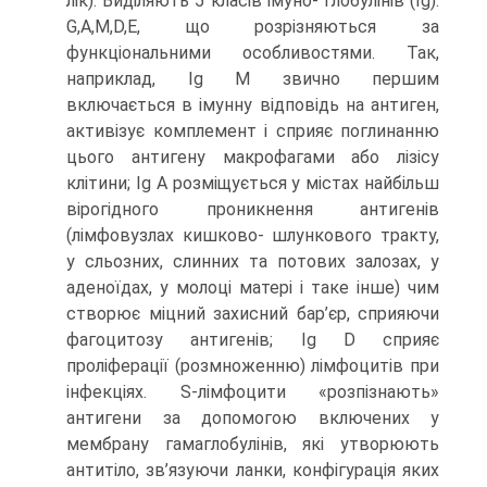
лік). Виділяють 5 класів імуно- глобулінів (Ig):
G,A,M,D,E, що розрізняються за
функціональними особливостями. Так,
наприклад, Ig M звично першим
включається в імунну відповідь на антиген,
активізує комплемент і сприяє поглинанню
цього антигену макрофагами або лізісу
клітини; Ig A розміщується у містах найбільш
вірогідного проникнення антигенів
(лімфовузлах кишково- шлункового тракту,
у сльозних, слинних та потових залозах, у
аденоїдах, у молоці матері і таке інше) чим
створює міцний захисний бар’єр, сприяючи
фагоцитозу антигенів; Ig D сприяє
проліферації (розмноженню) лімфоцитів при
інфекціях. S-лімфоцити «розпізнають»
антигени за допомогою включених у
мембрану гамаглобулінів, які утворюють
антитіло, зв’язуючи ланки, конфігурація яких