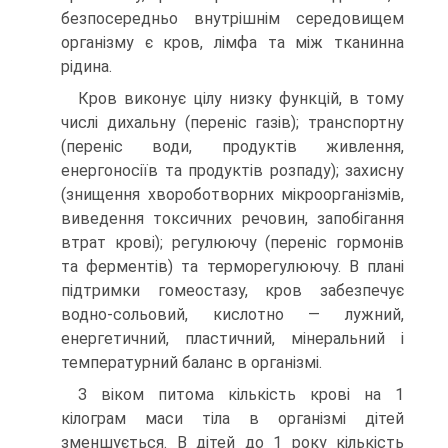
безпосередньо внутрішнім середовищем
організму є кров, лімфа та між тканинна
рідина.
Кров виконує цілу низку функцій, в тому
числі дихальну (переніс газів); транспортну
(переніс води, продуктів живлення,
енергоносіїв та продуктів розпаду); захисну
(знищення хвороботворних мікроорганізмів,
виведення токсичних речовин, запобігання
втрат крові); регулюючу (переніс гормонів
та ферментів) та терморегулюючу. В плані
підтримки гомеостазу, кров забезпечує
водно-сольовий, кислотно — лужний,
енергетичний, пластичний, мінеральний і
температурний баланс в організмі.
З віком питома кількість крові на 1
кілограм маси тіла в організмі дітей
зменшується. В дітей до 1 року кількість