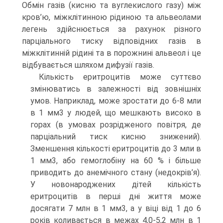
Обмін газів (кисню та вуглекислого газу) між
кров’ю, міжклітинною рідиною та альвеолами
легень здійснюється за рахунок різного
парціального тиску відповідних газів в
міжклітинній рідині та в порожнині альвеол і це
відбувається шляхом дифузії газів.
Кількість еритроцитів може суттєво
змінюватись в залежності від зовнішніх
умов. Наприклад, може зростати до 6-8 мли
в 1 мм3 у людей, що мешкають високо в
горах (в умовах розрідженого повітря, де
парціальний тиск кисню знижений).
Зменшення кількості еритроцитів до 3 мли в
1 мм3, або гемоглобіну на 60 % і більше
приводить до анемічного стану (недокрів’я).
У новонароджених дітей кількість
еритроцитів в перші дні життя може
досягати 7 млн в 1 мм3, а у віці від 1 до 6
років коливається в межах 4,0-5,2 млн в 1