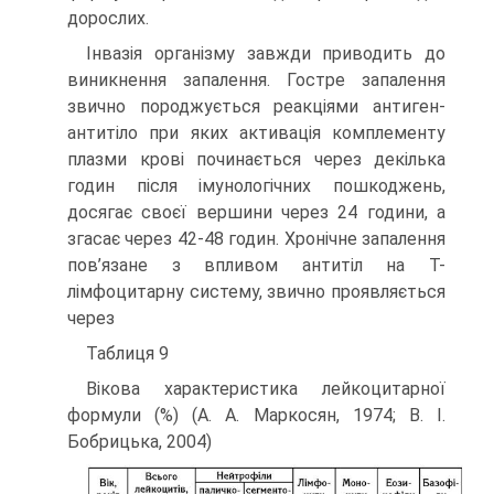
дорослих.
Інвазія організму завжди приводить до
виникнення запалення. Гостре запалення
звично породжується реакціями антиген-
антитіло при яких активація комплементу
плазми крові починається через декілька
годин після імунологічних пошкоджень,
досягає своєї вершини через 24 години, а
згасає через 42-48 годин. Хронічне запалення
пов’язане з впливом антитіл на Т-
лімфоцитарну систему, звично проявляється
через
Таблиця 9
Вікова характеристика лейкоцитарної
формули (%) (А. А. Маркосян, 1974; В. І.
Бобрицька, 2004)