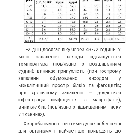
1-2 дні і досягає піку через 48-72 години. У
місці запалення завжди підвищується
температура (пов’язано з розширенням
судин); виникає припухлість (при гострому
запаленні обумовлено виходом у
міжклітинний простір білків та фагоцитів;
при хронічному запаленні — додається
інфільтрація лімфоцитів та макрофагів);
виникає біль (пов’язано з підвищенням тиску
у тканинах).
Хвороби імунної системи дуже небезпечні
для організму і найчастіше приводять до