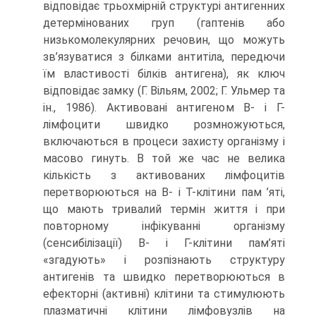
відповідає трьохмірній структурі антигенних
детермінованих груп (гаптенів або
низькомолекулярних речовин, що можуть
зв’язуватися з білками антитіла, передючи
їм властивості білків антигена), як ключ
відповідає замку (Г. Вільям, 2002; Г. Ульмер та
ін., 1986). Активовані антигеном В- і Г-
лімфоцити швидко розмножуються,
включаються в процеси захисту організму і
масово гинуть. В той же час не велика
кількість з активованих лімфоцитів
перетворюються на В- і Т-клітини пам ’яті,
що мають тривалий термін життя і при
повторному інфікуванні організму
(сенсибілізації) В- і Г-клітини пам’яті
«згадують» і розпізнають структуру
антигенів та швидко перетворюються в
ефекторні (активні) клітини та стимулюють
плазматичні клітини лімфовузлів на