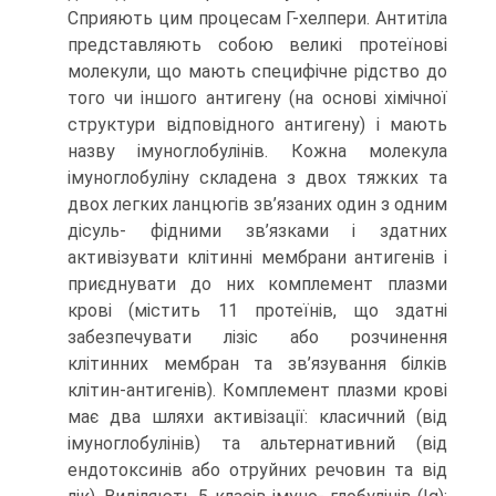
Сприяють цим процесам Г-хелпери. Антитіла
представляють собою великі протеїнові
молекули, що мають специфічне рідство до
того чи іншого антигену (на основі хімічної
структури відповідного антигену) і мають
назву імуноглобулінів. Кожна молекула
імуноглобуліну складена з двох тяжких та
двох легких ланцюгів зв’язаних один з одним
дісуль- фідними зв’язками і здатних
активізувати клітинні мембрани антигенів і
приєднувати до них комплемент плазми
крові (містить 11 протеїнів, що здатні
забезпечувати лізіс або розчинення
клітинних мембран та зв’язування білків
клітин-антигенів). Комплемент плазми крові
має два шляхи активізації: класичний (від
імуноглобулінів) та альтернативний (від
ендотоксинів або отруйних речовин та від