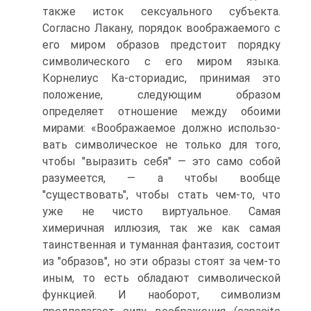
также исток сексуального субъ­екта.
Согласно Лакану, порядок воображаемого с
его миром образов предстоит порядку
символического с его миром языка.
Корнелиус Ка-сториадис, принимая это
положение, следующим образом
определяет отношение между обоими
мирами: «Воображаемое должно использо­
вать символическое не только для того,
чтобы "выразить себя" — это само собой
разумеется, — а чтобы вообще
"существовать", чтобы стать чем-то, что
уже не чисто виртуальное. Самая
химеричная иллюзия, так же как самая
таинственная и туманная фантазия, состоит
из "об­разов", но эти образы стоят за чем-то
иным, то есть обладают сим­волической
функцией. И наоборот, символизм