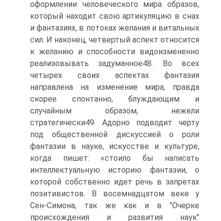
оформлении человеческого мира образов,
который находит свою артикуляцию в снах
и фантазиях, в потоках желания и витальных
сил. И наконец, четвертый аспект относится
к жела­нию и способности видоизмененно
реализовывать задуманное48. Во всех
четырех своих аспектах фантазия
направлена на изменение мира, правда
скорее спонтанно, блуждающим и
случайным образом, неже­ли
стратегически49. Адорно подводит черту
под общественной дискус­сией о роли
фантазии в науке, искусстве и культуре,
когда пишет: «стоило бы написать
интеллектуальную историю фантазии, о
кото­рой собственно идет речь в запретах
позитивистов. В восемнадцатом веке у
Сен-Симона, так же как и в "Очерке
происхождения и разви­тия наук"