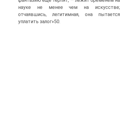
фантазию еще терпят, — лежит бременем на
науке не менее чем на искусстве;
отчаявшись, легитимная, она пытается
уплатить залог»50.