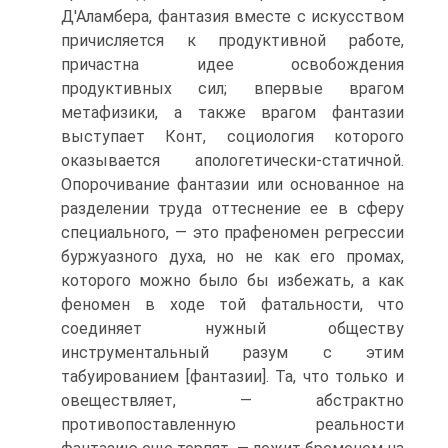
Д'Аламбера, фантазия вместе с искусством
причисляется к продуктивной работе,
причастна идее освобождения
продуктивных сил; впервые врагом
метафизики, а также врагом фантазии
выступа­ет Конт, социология которого
оказывается апологетически-статичной.
Опорочивание фантазии или основанное на
разделении труда оттес­нение ее в сферу
специального, — это прафеномен регрессии
буржу­азного духа, но не как его промах,
которого можно было бы избе­жать, а как
феномен в ходе той фатальности, что
соединяет нужный обществу
инструментальный разум с этим
табуированием [фантазии]. Та, что только и
овеществляет, — абстрактно
противопоставленную ре­альности