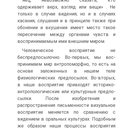
нец, невозможно сказать, кто
одерживает верх, взгляд или вещи» . Не
только в случае видения, но и в случаях
касания, слушания и в принципе также при
обонянии и вкушении имеет место такое
пе­ресечение между органами чувств и
воспринимаемым ими внешним миром.
Человеческое восприятие не
беспредпосылочно. Во-первых, мы вос­
принимаем мир антропоморфно, то есть на
основе заложенных в на­шем теле
физиологических предпосылок. Во-вторых,
в наше воспри­ятие привходят историко-
антропологические или культурные предпо­
сылки. После изобретения и
распространения письменности визуаль­ное
восприятие меняется по сравнению с
видением в оральных куль­турах. Подобным
же образом наши процессы восприятия