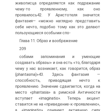
живописца опреде­ляется как подражание
чему-то проявленному, как оно
проявилось42. У Аристотеля значится:
фантазия— «можно наглядно представить
се­бе нечто, подобно тому как это делают
пользующиеся особыми спо-
Глава 11. Образ и воображение
209
собами запоминания и умеющие
создавать образы» и она есть «то, благодаря
чему у нас возникает, как говорится, образ
(phantasma)»43. Здесь фантазия —
способность, приводящая нечто к
проявлению. Зна­чение сдвигается, когда на
место «phantasia» в римской Античности
вступает «imaginatio». Теперь акцент
ставится не на «приведение-к-проявлению»,
a «imaginatio» означает активную силу