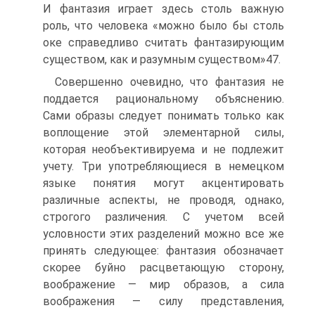
И фантазия играет здесь столь важную
роль, что челове­ка «можно было бы столь
оке справедливо считать фантазирующим
существом, как и разумным существом»47.
Совершенно очевидно, что фантазия не
поддается рациональному объяснению.
Сами образы следует понимать только как
воплощение этой элементарной силы,
которая необъективируема и не подлежит
учету. Три употребляющиеся в немецком
языке понятия могут акцен­тировать
различные аспекты, не проводя, однако,
строгого различе­ния. С учетом всей
условности этих разделений можно все же
при­нять следующее: фантазия обозначает
скорее буйно расцветающую сторону,
воображение — мир образов, а сила
воображения — силу пред­ставления,