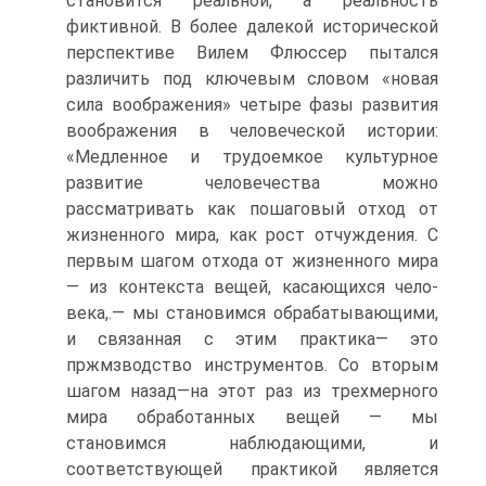
становится реальной, а реальность
фиктивной. В более далекой исторической
перспективе Вилем Флюссер пытался
различить под ключевым словом «новая
сила воображения» четыре фазы разви­тия
воображения в человеческой истории:
«Медленное и трудоемкое культурное
развитие человечества можно
рассматривать как пошаго­вый отход от
жизненного мира, как рост отчуждения. С
первым шагом отхода от жизненного мира
— из контекста вещей, касающихся чело­
века,.— мы становимся обрабатывающими,
и связанная с этим прак­тика— это
пржмзводство инструментов. Со вторым
шагом назад—на этот раз из трехмерного
мира обработанных вещей — мы
становимся наблюдающими, и
соответствующей практикой является