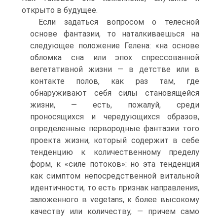
открыто в будущее.
Если задаться вопросом о телесной
основе фантазии, то наталки­ваешься на
следующее положение Гелена: «на основе
обломка сна или эпох спрессованной
вегетативной жизни — в детстве или в
контакте по­лов, как раз там, где
обнаруживают себя силы становящейся
жизни, — есть, пожалуй, среди
проносящихся и чередующихся образов,
опреде­ленные первородные фантазии того
проекта жизни, который содержит в себе
тенденцию к количественному пределу
форм, к «силе потоков»: но эта тенденция
как симптом непосредственной витальной
идентич­ности, то есть признак направления,
заложенного в vegetans, к бо­лее высокому
качеству или количеству, — причем само