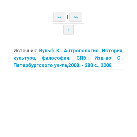
|
<<
>>
↑
Источник:
Вульф К.. Антропология. История,
культура, философия. СПб.: Изд-во С.-
Петербургского ун-та,2008. - 280 с.. 2008