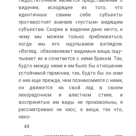
Недостаточным является представление о
видении, исходящее из того, что
идентичные самим себе субъекты
противостоят вначале «пустым» видящим
субъектам. Скорее в виде­нии дано нечто, к
чему мы можем только приближаться,
когда мы его ощупываем взглядом.
«Взгляд... обволакивает видимые вещи, ощу­
пывает их и сочетается с ними браком. Так,
будто между ними и им было бы отношение
устойчивой гармонии, так, будто бы он знал
о них еще прежде, чем познакомился с ними,
он движется на свой лад в своем
лихорадочном и властном стиле, и
воспринятые им ви­ды не произвольны, я
рассматриваю не хаос, а вещи, так что,
нако-
44