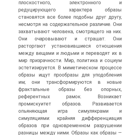
плоскостного, электронного и
редуцирующего характера об­разы
становятся все более подобны друг другу,
несмотря на содержа­тельное различие. Они
захватывают человека, смотрящего на них.
Они очаровывают и страшат. Они
расторгают установившиеся отношения
между вещами и людьми и переводят их в
мир призрачности. Мир, политика и социум
эстетизируется. В миметическом процессе
образы ищут прообразы для уподобления
им; они трансформируются в но­вые
фрактальные образы без опорных,
референтных рамок. Возникает
промискуитет образов. Развивается
опьяняющая игра симулякрами и
симуляциями: крайняя дифференциация
образов при одновременном разрушении
разницы между ними. Образы как образы —