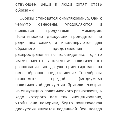
ствующее. Вещи и люди хотят стать
образами.
Образы становятся симулякрами35. Они к
чему-то отнесены, упо­добляются и
являются продуктами мимикрии.
Политические дискус­сии проводятся не
ради них самих, а инсценируются для
образного представления и
распространения по телевидению. То, что
имеет ме­сто в качестве политического
разногласия, всегда уже ориентировано на
свое образное представление. Телеобразы
становятся средой (меди­умом)
политической дискуссии. Зрители смотрят
на симуляцию поли­тического разногласия, в
ходе которого все так инсценировано,
чтобы они поверили, будто политическая
дискуссия является подлинной. Все всегда