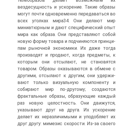
телеобразов делает возможным их
вездесущность и ускорение. Такие образы
могут почти одновременно передаваться во
всех уголках мира34. Они дела­ют мир
миниатюрным и дают специфический опыт
мира как образа. Они представляют собой
новую форму товара и подчиняются принци­
пам рыночной экономики. Их даже тогда
производят и продают, когда предметы, к
которым они отсылают, не становятся
товаром. Образы оказываются в обмене с
другими, отсылают к другим; они удержи­
вают только визуальную компоненту и
собирают мир по-другому; со­здаются
фрактальные образы, образующие каждый
раз новую целост­ность. Они движутся,
указывают друг на друга. Их ускорение
делает их неразличимыми и уподобляет их
друг другу: мимезис скорости. Из-за своего