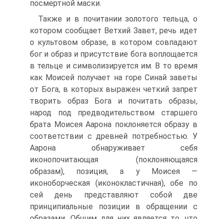
посмертной маски.
Также и в почитании золотого тельца, о
котором сообщает Ветхий Завет, речь идет
о культовом образе, в котором совпадают
бог и об­раз и присутствие бога воплощается
в тельце и символизируется им. В то время
как Моисей получает на горе Синай заветы
от Бога, в которых выражен четкий запрет
творить образ Бога и почитать об­разы,
народ под предводительством старшего
брата Моисея Аарона поклоняется образу в
соответствии с древней потребностью. У
Ааро­на обнаруживает себя
иконопочитающая (поклоняющаяся
образам), позиция, а у Моисея —
иконоборческая (иконокластичная), обе по
сей день представляют собой две
принципиальные позиции в обращении с
образами. Общим для них является то, что