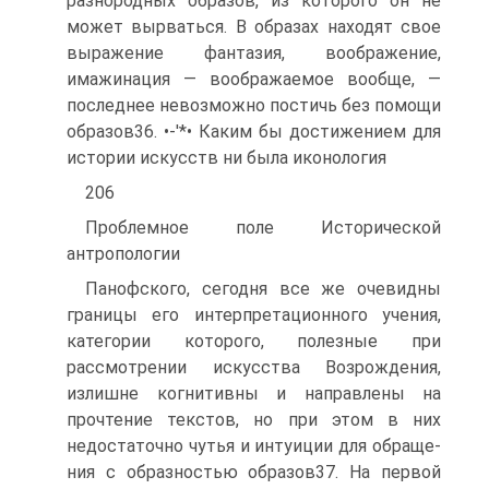
разнородных образов, из которого он не
может вырваться. В образах находят свое
выражение фанта­зия, воображение,
имажинация — воображаемое вообще, —
последнее невозможно постичь без помощи
образов36. •-'*• Каким бы достижением для
истории искусств ни была иконология
206
Проблемное поле Исторической
антропологии
Панофского, сегодня все же очевидны
границы его интерпретационно­го учения,
категории которого, полезные при
рассмотрении искусства Возрождения,
излишне когнитивны и направлены на
прочтение тек­стов, но при этом в них
недостаточно чутья и интуиции для обраще­
ния с образностью образов37. На первой