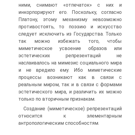
ними, снимают «отпечаток» с них и
инкорпори­руют его. Поскольку, согласно
Платону, этому механизму невозможно
противостоять, то поэзию и искусство
следует исключить из Государ­ства. Только
так можно избежать того, чтобы
миметическое усвоение образов или
эстетических репрезентаций не
наслаивалось на мимезис социального мира
и не вредило ему. Ибо миметические
процессы воз­никают как в связи с
реальным миром, так и в связи с формами
эстети­ческого мира, и различить их можно
только по вторичным признакам.
Создание (миметическое) репрезентаций
относится к элементар­ным
антропологическим способностям.