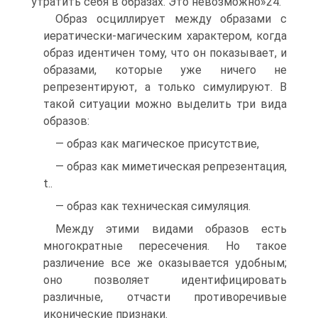
утратить себя в образах. Это невозможно»24.
Образ осциллирует между образами с
иератически-магическим ха­рактером, когда
образ идентичен тому, что он показывает, и
образами, которые уже ничего не
репрезентируют, а только симулируют. В
такой ситуации можно выделить три вида
образов:
— образ как магическое присутствие,
— образ как миметическая репрезентация,
t..
— образ как техническая симуляция.
Между этими видами образов есть
многократные пересечения. Но такое
различение все же оказывается удобным;
оно позволяет иден­тифицировать
различные, отчасти противоречивые
иконические при­знаки.