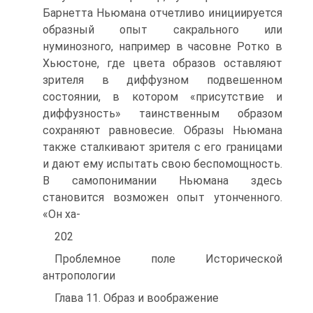
Барнетта Ньюмана отчетливо инициируется
образный опыт сакраль­ного или
нуминозного, например в часовне Ротко в
Хьюстоне, где цве­та образов оставляют
зрителя в диффузном подвешенном
состоянии, в котором «присутствие и
диффузность» таинственным образом
сохра­няют равновесие. Образы Ньюмана
также сталкивают зрителя с его границами
и дают ему испытать свою беспомощность.
В самопонима­нии Ньюмана здесь
становится возможен опыт утонченного.
«Он ха-
202
Проблемное поле Исторической
антропологии
Глава 11. Образ и воображение