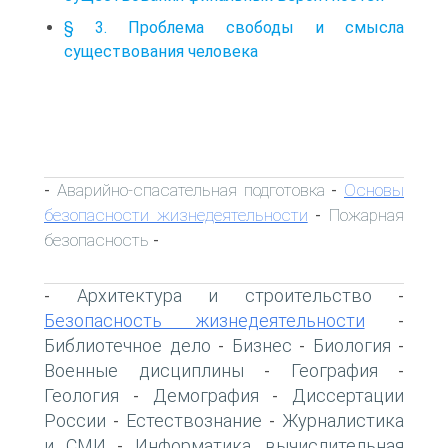
§ 3. Проблема свободы и смысла
существования человека
Аварийно-спасательная подготовка
Основы
-
-
безопасности жизнедеятельности
Пожарная
-
безопасность
-
Архитектура и строительство
-
-
Безопасность жизнедеятельности
-
Библиотечное дело
Бизнес
Биология
-
-
-
Военные дисциплины
География
-
-
Геология
Демография
Диссертации
-
-
России
Естествознание
Журналистика
-
-
и СМИ
Информатика, вычислительная
-