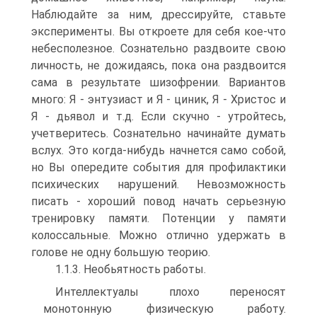
Наблюдайте за ним, дрессируйте, ставьте
эксперименты. Вы откроете для себя кое-что
небесполезное. Сознательно раздвоите свою
личность, не дожидаясь, пока она раздвоится
сама в результате шизофрении. Вариантов
много: Я - энтузиаст и Я - циник, Я - Христос и
Я - дьявол и т.д. Если скучно - утройтесь,
учетверитесь. Сознательно начинайте думать
вслух. Это когда-нибудь начнется само собой,
но Вы опередите события для профилактики
психических нарушений. Невозможность
писать - хороший повод начать серьезную
тренировку памяти. Потенции у памяти
колоссальные. Можно отлично удержать в
голове не одну большую теорию.
1.1.3. Необьятность работы.
Интеллектуалы плохо переносят
монотонную физическую работу.