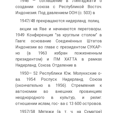
1946 — соглашение в Лингаджати о
создании союза с Республикой Восточ.
Индонезия. Под давлением OOH (с. 503) в
1947/48 прекращаются нидерланд. полиц.
акции на Яве и начинаются переговоры.
1949 Конференция "за круглым столом” в
Гааге: основание Соединённых Штатов
Индонезии во главе с президентом СУКАР-
но (в 1963 избран пожизненным
президентом) и ПМ XATTA в рамках
Нидерланд. Союза. Отделение в
1950— 52 Республики Юж. Молуккские о-
ва. 1954 Роспуск Нидерланд. Союза
(окончательно в 1956). Стремления к
автономии во внешних провинциях
неоднородного в культур, и религ.
отношении ислам, гос- ва с 13 600 островов.
1957/58 Мятежи (в т. ч. на Суматре)