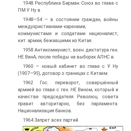
1948 Республика Бирман. Союз во главе с
ПМ У Hy в
1948—54 — в состоянии граждан, войны
междухристианами-каренами,
коммунистами и солдатами националист,
кит. армии, бежавшими из Китая.
1958 Антикоммунист, воен. диктатура ген.
HE ВинА, после победы на выборах АЛНС в
1960 — новый кабинет во главе с У Hy
(1907—95), договор о границах с Китаем.
1962 Гос. переворот, совершённый
армией во главе с ген. HE Вином, который и
качестве председателя Революц. совета
правит авторитарно, без парламента.
Национализация банков.
1964 Запрет всех партий.