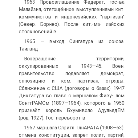
1963 Провозглашение Федерат, гос-ва
Малайзия, отягощённое выступлениями кит.
коммунистов и индонезийских "партизан"
(Север. Борнео). После кит.-ма- лайских
столкновений в
1965 — выход Сингапура из союза.
Таиланд
Возвращение территорий,
оккупированных в 1943—45. Воен.
правительство подавляет демократ,
оппозицию и ком. партизан, отряды.
Сближение с США (договоры о базах). 1947
Диктатура во главе с маршалом Фиву- лом
СонггРАМОм (1897—1964), которого в 1950
признаёт король Бхумиволо АдульядЕМ
(род. 1927). Гос. переворот в
1957 маршала Слритл ТлнАРАТА (1908—63):
отмена конституции, запрет полит, партий,