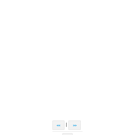
|
<<
>>