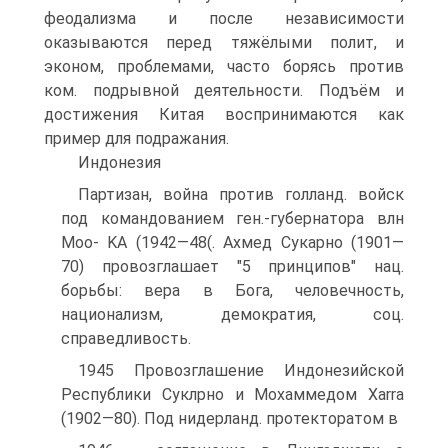
феодализма и после независимости
оказываются перед тяжёлыми полит, и
эконом, проблемами, часто борясь против
ком. подрывной деятельности. Подъём и
достижения Китая воспринимаются как
пример для подражания.
Индонезия
Партизан, война против голланд. войск
под командованием ген.-губернатора влн
Moo- KA (1942—48(. Ахмед Сукарно (1901—
70) провозглашает "5 принципов" нац.
борьбы: вера в Бога, человечность,
национализм, демократия, соц.
справедливость.
1945 Провозглашение Индонезийской
Республики Суклрно и Мохаммедом Xarra
(1902—80). Под нидерланд. протекторатом в