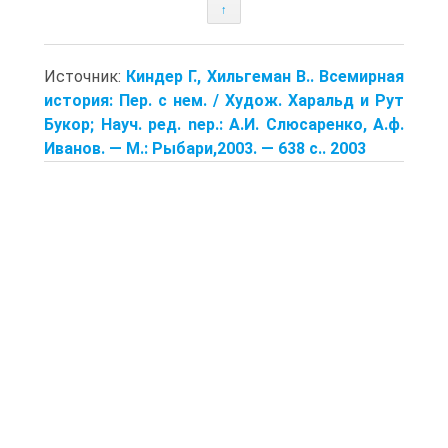
↑
Источник:
Киндер Г., Хильгеман В.. Всемирная
история: Пер. с нем. / Худож. Харальд и Рут
Букор; Науч. ред. nep.: А.И. Слюсаренко, А.ф.
Иванов. — M.: Рыбари,2003. — 638 c.. 2003