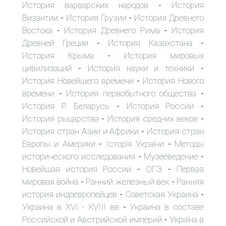
История варварских народов
История
-
Византии
История Грузии
История Древнего
-
-
Востока
История Древнего Рима
История
-
-
Древней Греции
История Казахстана
-
-
История Крыма
История мировых
-
цивилизаций
История науки и техники
-
-
История Новейшего времени
История Нового
-
времени
История первобытного общества
-
-
История Р. Беларусь
История России
-
-
История рыцарства
История средних веков
-
-
История стран Азии и Африки
История стран
-
Европы и Америки
Історія України
Методы
-
-
исторического исследования
Музееведение
-
-
Новейшая история России
ОГЭ
Первая
-
-
мировая война
Ранний железный век
Ранняя
-
-
история индоевропейцев
Советская Украина
-
-
Украина в XVI - XVIII вв
Украина в составе
-
Российской и Австрийской империй
Україна в
-