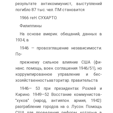
результате антикоммунист, выступлений
погибло 87 тыс. чел. ПМ становится
1966 геН. СУХАРТО.
Филиппины
Ha основе америк. обещаний, данных в
1934, в
1946 — провозглашение независимости.
По-
прежнему сильное влияние США (фи-
нанс. помощь, воен. соглашения 1946/51), но
коррумпированное управление и бес-
хозяйственностьавторитар. правительств
1946— 53 при президентах Рохлей и
Кирино. 1949—52 Восстание коммунистов-
"хуков" (народ, антияпон. армия, 1942):
разграбление городов на о. Лусон. Помощь
США для проведения реформ, которые в