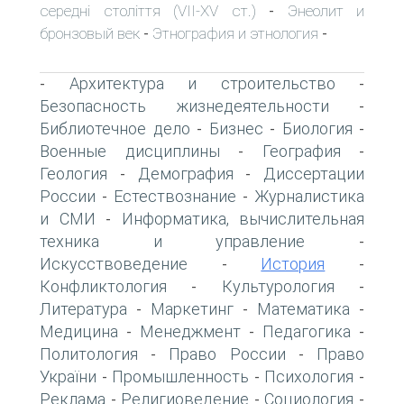
середні століття (VII-XV ст.)
Энеолит и
-
бронзовый век
Этнография и этнология
-
-
Архитектура и строительство
-
-
Безопасность жизнедеятельности
-
Библиотечное дело
Бизнес
Биология
-
-
-
Военные дисциплины
География
-
-
Геология
Демография
Диссертации
-
-
России
Естествознание
Журналистика
-
-
и СМИ
Информатика, вычислительная
-
техника и управление
-
Искусствоведение
История
-
-
Конфликтология
Культурология
-
-
Литература
Маркетинг
Математика
-
-
-
Медицина
Менеджмент
Педагогика
-
-
-
Политология
Право России
Право
-
-
України
Промышленность
Психология
-
-
-
Реклама
Религиоведение
Социология
-
-
-