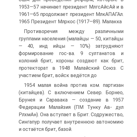
1953—57 начинает президент МлгсАйсАй и в
1961—65 продолжает президент МлкАПАГАл.
1965 Президент Млркос (1917—89). Малакка
Противоречия между различными
группами населения (малайцы — 50, китайцы
— 40, инд ийцы — 10%) затрудняют
формирование гос-ва. 9 султанатов и
колоний брит, короны создают как брит,
протекторат в 1948 Малайский Союз. C
участием брит, войск ведётся до
1954 малая война против ком. партизан
(китайцев). C включением Север. Борнео,
Брунея и Саравака — создание в 1957
Федерации Малайзия (ПМ Тунку Ав- дул
РлхмАн). Она вступает в Брит. Содружество,
Сингапур получает внутреннюю автономию
и остаётся брит, базой.