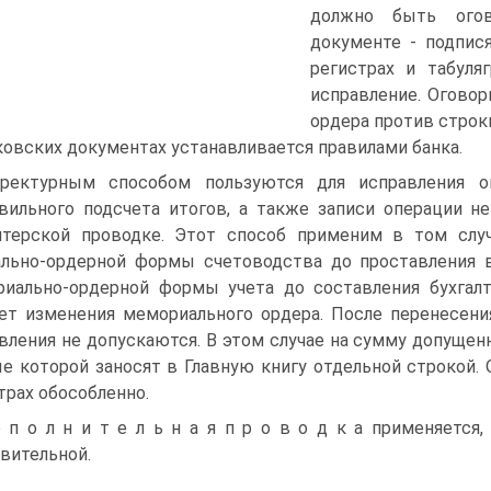
должно быть огов
документе - подпис
регистрах и табуля
исправление. Оговорк
ордера против строк
ковских документах устанавливается правилами банка.
ректурным способом пользуются для исправления о
вильного подсчета итогов, а также записи операции н
лтерской проводке. Этот способ применим в том слу
льно-ордерной формы счетоводства до проставления в
иально-ордерной формы учета до составления бухгалт
ет изменения мемориального ордера. После перенесени
вления не допускаются. В этом случае на сумму допущен
е которой заносят в Главную книгу отдельной строкой.
трах обособленно.
 п о л н и т е л ь н а я п р о в о д к а применяется
вительной.