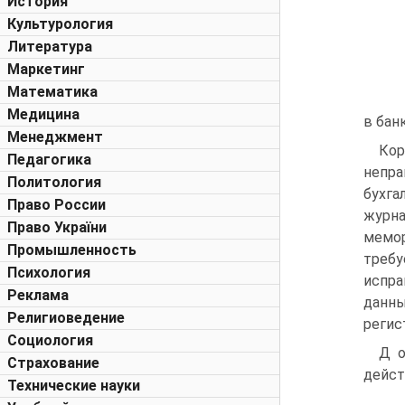
История
Культурология
Литература
Маркетинг
Математика
Медицина
в бан
Менеджмент
Кор
Педагогика
непра
Политология
бухга
Право России
журна
Право України
мемор
Промышленность
требу
Психология
испра
Реклама
данны
Религиоведение
регис
Социология
Д о
Страхование
дейст
Технические науки