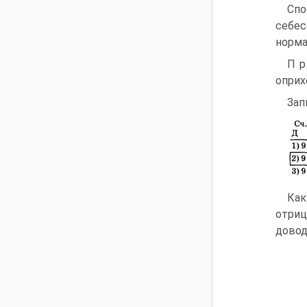
Спо
себес
норма
П р
оприх
Зап
Ка
отриц
довод