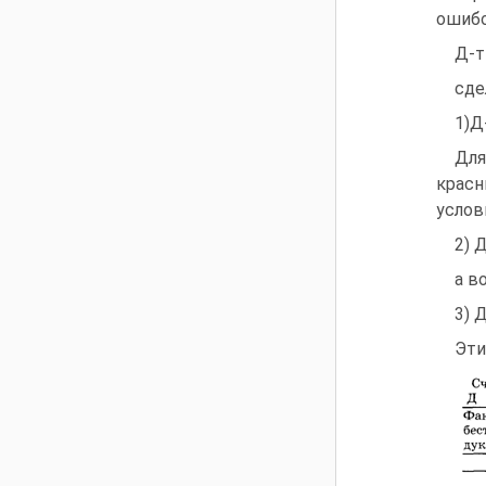
ошибо
Д-т
сде
1)Д
Для
красн
услов
2) 
а в
3) 
Эти