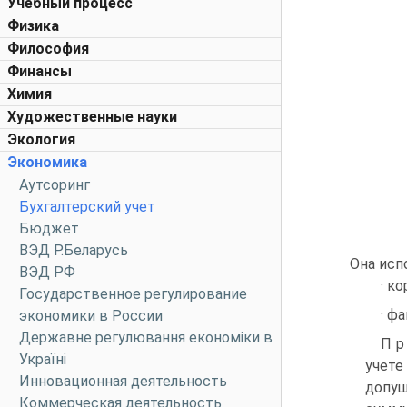
Учебный процесс
Физика
Философия
Финансы
Химия
Художественные науки
Экология
Экономика
Аутсоринг
Бухгалтерский учет
Бюджет
ВЭД Р.Беларусь
Она испо
ВЭД РФ
· к
Государственное регулирование
· ф
экономики в России
Державне регулювання економіки в
П р
Україні
учете
Инновационная деятельность
допущ
Коммерческая деятельность