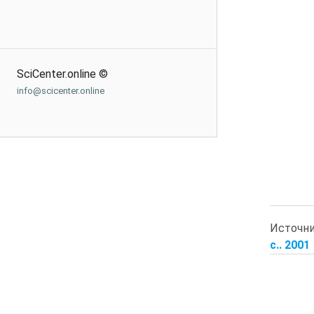
SciCenter.online ©
info@scicenter.online
Источн
с.. 2001