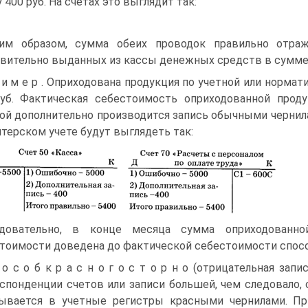
 400 руб. На счетах это выглядит так:
им образом, сумма обеих проводок правильно отра
вительно выданных из кассы денежных средств в сумме 5 4
 и м е р . Оприходована продукция по учетной или норма
уб. Фактическая себестоимость оприходованной проду
ой дополнительно производится запись обычными чернилам
лтерском учете будут выглядеть так:
довательно, в конце месяца сумма оприходованно
тоимости доведена до фактической себестоимости способ
 о с о б к р а с н о г о с т о р н о (отрицательная за
спонденции счетов или записи большей, чем следовало,
ывается в учетные регистры красными чернилами. П