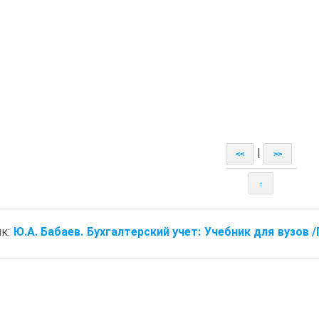
|
<<
>>
↑
ик:
Ю.А. Бабаев. Бухгалтерский учет: Учебник для вузов /По